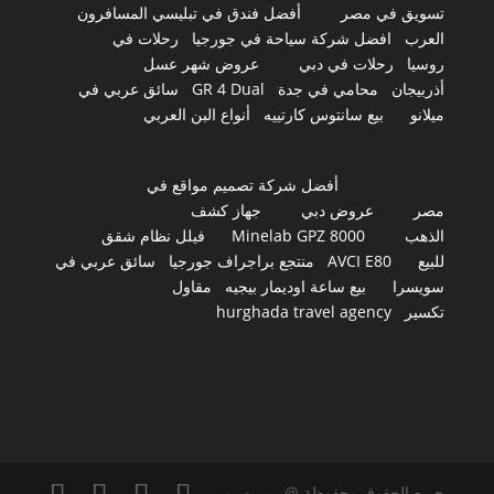
تسويق في مصر
أفضل فندق في تبليسي المسافرون
العرب
افضل شركة سياحة في جورجيا
رحلات في
روسيا
رحلات في دبي
عروض شهر عسل
أذربيجان
محامي في جدة
GR 4 Dual
سائق عربي في
ميلانو
بيع سانتوس كارتييه
أنواع البن العربي
أفضل شركة تصميم مواقع في
مصر
عروض دبي
جهاز كشف
الذهب
Minelab GPZ 8000
فيلل نظام شقق
للبيع
AVCI E80
منتجع براجراف جورجيا
سائق عربي في
سويسرا
بيع ساعة اوديمار بيجيه
مقاول
تكسير
hurghada travel agency
جميع الحقوق محفوظة @ ممر سيو