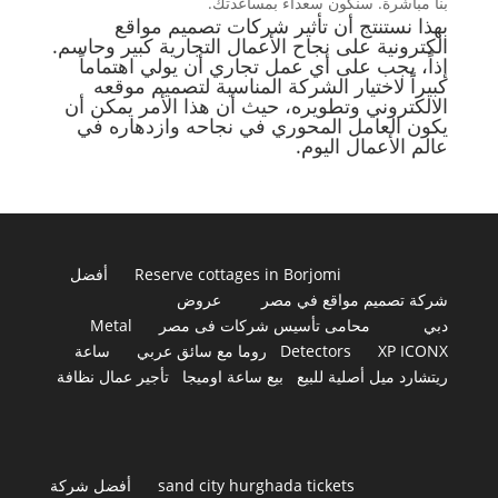
بنا مباشرة. سنكون سعداء بمساعدتك.
بهذا نستنتج أن تأثير شركات تصميم مواقع
الكترونية على نجاح الأعمال التجارية كبير وحاسم.
إذاً، يجب على أي عمل تجاري أن يولي اهتماماً
كبيراً لاختيار الشركة المناسبة لتصميم موقعه
الالكتروني وتطويره، حيث أن هذا الأمر يمكن أن
يكون العامل المحوري في نجاحه وازدهاره في
عالم الأعمال اليوم.
Reserve cottages in Borjomi
أفضل
شركة تصميم مواقع في مصر
عروض
دبي
محامى تأسيس شركات فى مصر
Metal
XP ICONX
Detectors
روما مع سائق عربي
ساعة
ريتشارد ميل أصلية للبيع
بيع ساعة اوميجا
تأجير عمال نظافة
sand city hurghada tickets
أفضل شركة