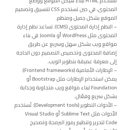
تستخدم HTML لبناء هيكل الموقع ووضع
المحتوى، في حين تستخدم CSS لتنسيق وتصميم
الموقع بشكل جميل ومنظم.
– النظم إدارة المحتوى (CMS): تساعد نظم إدارة
المحتوى مثل WordPress أو Joomla في بناء
مواقع ويب بشكل سهل وسريع عن طريق
إضافة المحتوى وتخصيص التصميم دون الحاجة
إلى معرفة عميقة بتطوير الويب.
– الإطارات الأمامية (Frontend frameworks):
يمكن استخدام الإطارات مثل Bootstrap أو
Foundation لبناء مواقع ويب متجاوبة وجذابة
بشكل سريع وفعّال.
– الأدوات التطوير (Development tools): تُستخدم
الأدوات مثل Sublime Text أو Visual Studio
Code لتحرير وتنظيم رموز البرمجة وتصحيح