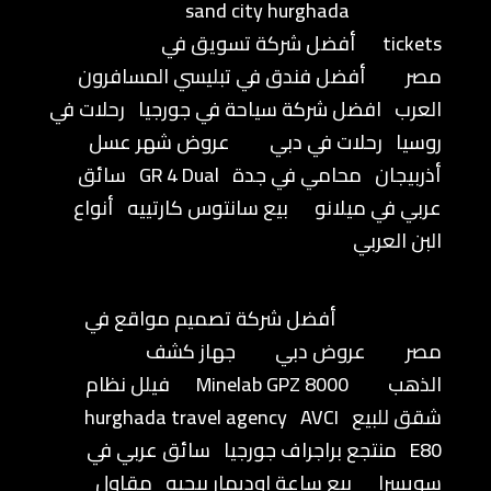
sand city hurghada
tickets
أفضل شركة تسويق في
مصر
أفضل فندق في تبليسي المسافرون
العرب
افضل شركة سياحة في جورجيا
رحلات في
روسيا
رحلات في دبي
عروض شهر عسل
أذربيجان
محامي في جدة
GR 4 Dual
سائق
عربي في ميلانو
بيع سانتوس كارتييه
أنواع
البن العربي
أفضل شركة تصميم مواقع في
مصر
عروض دبي
جهاز كشف
الذهب
Minelab GPZ 8000
فيلل نظام
شقق للبيع
AVCI
hurghada travel agency
E80
منتجع براجراف جورجيا
سائق عربي في
سويسرا
بيع ساعة اوديمار بيجيه
مقاول