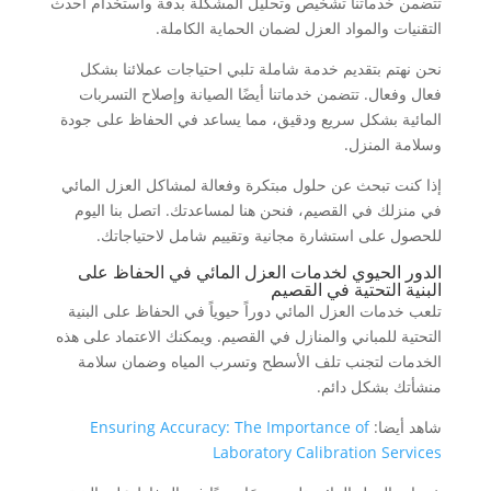
تتضمن خدماتنا تشخيص وتحليل المشكلة بدقة واستخدام أحدث
التقنيات والمواد العزل لضمان الحماية الكاملة.
نحن نهتم بتقديم خدمة شاملة تلبي احتياجات عملائنا بشكل
فعال وفعال. تتضمن خدماتنا أيضًا الصيانة وإصلاح التسربات
المائية بشكل سريع ودقيق، مما يساعد في الحفاظ على جودة
وسلامة المنزل.
إذا كنت تبحث عن حلول مبتكرة وفعالة لمشاكل العزل المائي
في منزلك في القصيم، فنحن هنا لمساعدتك. اتصل بنا اليوم
للحصول على استشارة مجانية وتقييم شامل لاحتياجاتك.
الدور الحيوي لخدمات العزل المائي في الحفاظ على
البنية التحتية في القصيم
تلعب خدمات العزل المائي دوراً حيوياً في الحفاظ على البنية
التحتية للمباني والمنازل في القصيم. ويمكنك الاعتماد على هذه
الخدمات لتجنب تلف الأسطح وتسرب المياه وضمان سلامة
منشأتك بشكل دائم.
شاهد أيضا:
Ensuring Accuracy: The Importance of
Laboratory Calibration Services