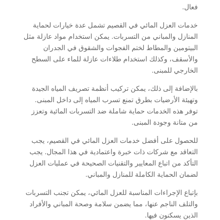
فعال.
خدمات العزل المائي في القصيم تشمل عدة خيارات لحماية
المنازل والمباني من التسربات. يمكن استخدام مواد عازلة مثل
البيتومين والمطاط لختم الفجوات والشقوق في الجدران
والأسقف، وكذلك استخدام طلاءات عازلة للماء على السطح
الخارجي للمبنى.
بالإضافة إلى ذلك، يمكن تركيب أنظمة تصريف المياه الجيدة
وتهيئة الأرضيات بطرق تمنع تسرب المياه إلى داخل المبنى.
توفر هذه الخدمات حماية شاملة ضد التسربات المائية وتعزز
من متانة وجودة المبنى.
للحصول على أفضل خدمات العزل المائي في القصيم، يجب
التعاقد مع شركات ذات خبرة واعتمادية في هذا المجال. يجب
التأكد من اتباع المعايير والتقنيات الصحيحة في عمليات العزل
لضمان الحماية الكاملة للمنازل والمباني.
بإتباع الإجراءات المناسبة للعزل المائي، يمكن تجنب التسربات
والتلف الناجم عنها، مما يضمن سلامة وصحة المباني والأفراد
الذين يسكنون فيها.