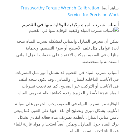
شاهد أيضا:
Trustworthy Torque Wrench Calibration
Service for Precision Work
أسباب تسرب المياه وكيفية الوقاية منها في القصيم
يمكن أن تتعرض المنازل والمباني لمشكلة تسرب المياه نتيجة
لعدة عوامل مثل تلف الأسطح أو سوء التصميم. ولحماية
منازلك في القصيم، يمكنك الاعتماد على خدمات العزل المائي
المتقدمة والمتخصصة.
أسباب تسرب المياه في القصيم قد تشمل أمور مثل التسربات
في الأنابيب الداخلية للمنازل والمباني، وقد تكون نتيجة لتلف
في الأنابيب أو التركيب غير الصحيح. كما قد تحدث تسربات
المياه نتيجة للأمطار الغزيرة وعدم كفاءة نظام تصريف المياه.
للوقاية من تسرب المياه في القصيم، يجب الحرص على صيانة
الأنابيب بشكل دوري وتصليح أي تلف فيها على الفور. كما ينبغي
تأمين مباني المنازل بأنظمة تصريف مياه فعالة لتفادي تشكل
برك المياه حول المنازل. ويمكن أيضاً استخدام مواد عازلة للماء
في البناء لتجنب تسرب المياه.