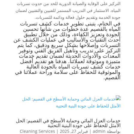
التركيز على الوقاية والصيانة الدورية للحد من حدوث تسربات
المياه. الاستثمار في التدريب المستمر للفنيين والتقنيين لضمان
جودة الخدمة وتقديم حلول فعالة ودائمة للتسربات.
في الختام، يتبنى تطوير خدمات كشف تسربات
المياه بالقصيم عدة خطوات من شأنها تحسين
الجودة وتعزيز الكفاءة، وذلك من خلال تطبيق
أحدث التقنيات والأساليب في عمليات الكشف عن
التسربات وإصلاحها بشكل سريع ودقيق، كما يتم
التركيز على تدريب وتأهيل الفريق الفني وتوفير
المعدات والأدوات الحديثة لضمان تقديم خدمات
متميزة وموثوقة لعملائنا. هدفنا هو تقديم أفضل
خدمات كشف تسربات المياه بالجودة العالية
والموثوقية للحفاظ على سلامة وراحة عملائنا في
القصيم.
خدمات العزل المائي وحماية الأسطح في القصيم: الحل
الأمثل للحفاظ على جودة البنية التحتية
بواسطة
admin
|
فبراير 27, 2025
|
Cleaning Services