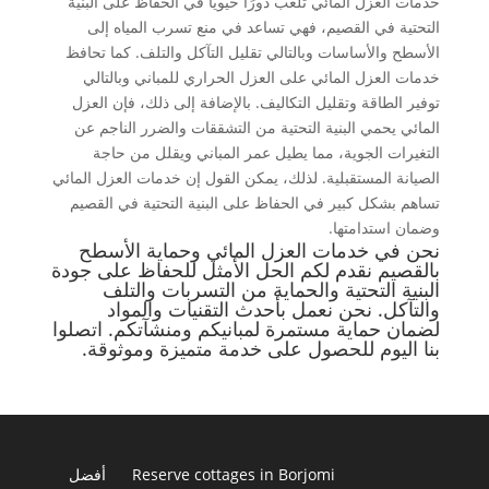
خدمات العزل المائي تلعب دورًا حيويًا في الحفاظ على البنية
التحتية في القصيم، فهي تساعد في منع تسرب المياه إلى
الأسطح والأساسات وبالتالي تقليل التآكل والتلف. كما تحافظ
خدمات العزل المائي على العزل الحراري للمباني وبالتالي
توفير الطاقة وتقليل التكاليف. بالإضافة إلى ذلك، فإن العزل
المائي يحمي البنية التحتية من التشققات والضرر الناجم عن
التغيرات الجوية، مما يطيل عمر المباني ويقلل من حاجة
الصيانة المستقبلية. لذلك، يمكن القول إن خدمات العزل المائي
تساهم بشكل كبير في الحفاظ على البنية التحتية في القصيم
وضمان استدامتها.
نحن في خدمات العزل المائي وحماية الأسطح
بالقصيم نقدم لكم الحل الأمثل للحفاظ على جودة
البنية التحتية والحماية من التسربات والتلف
والتآكل. نحن نعمل بأحدث التقنيات والمواد
لضمان حماية مستمرة لمبانيكم ومنشآتكم. اتصلوا
بنا اليوم للحصول على خدمة متميزة وموثوقة.
Reserve cottages in Borjomi
أفضل