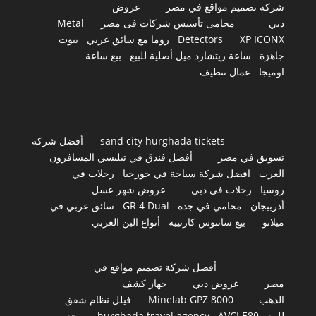
شركة تصميم مواقع في مصر
عروض
دبي
محامى تأسيس شركات فى مصر
Metal
XP ICONX
Detectors
روما مع سائق عربي
بيوت
جاهزة
ساعة ريتشارد ميل أصلية للبيع
بيع ساعة
اوميجا
عمال تنظيف
sand city hurghada tickets
أفضل شركة
تسويق في مصر
أفضل فندق في تبليسي المسافرون
العرب
افضل شركة سياحة في جورجيا
رحلات في
روسيا
رحلات في دبي
عروض شهر عسل
أذربيجان
محامي في جدة
GR 4 Dual
سائق عربي في
ميلانو
بيع سانتوس كارتييه
أنواع البن العربي
أفضل شركة تصميم مواقع في
مصر
عروض دبي
جهاز كشف
الذهب
Minelab GPZ 8000
فيلل نظام شقق
للبيع
AVCI E80
hurghada travel agency
منتجع