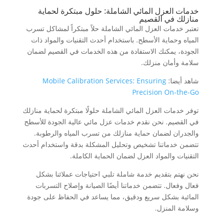
خدمات العزل المائي الشاملة: حلول مبتكرة لحماية
منازلك في القصيم
تعتبر خدمات العزل المائي الشاملة حلاً مبتكراً لمشاكل تسرب
المياه وحماية الأسطح. باستخدام أحدث التقنيات والمواد ذات
الجودة، يمكنك الاستفادة من هذه الخدمات في القصيم لضمان
سلامة وأمان منزلك.
شاهد أيضا:
Mobile Calibration Services: Ensuring
Precision On-the-Go
توفر خدمات العزل المائي الشاملة حلولًا مبتكرة لحماية منازلك
في القصيم. نحن نقدم خدمات عزل مائي عالية الجودة للأسطح
والجدران لضمان حماية منازلك من تسرب المياه والرطوبة.
تتضمن خدماتنا تشخيص وتحليل المشكلة بدقة واستخدام أحدث
التقنيات والمواد العزل لضمان الحماية الكاملة.
نحن نهتم بتقديم خدمة شاملة تلبي احتياجات عملائنا بشكل
فعال وفعال. تتضمن خدماتنا أيضًا الصيانة وإصلاح التسربات
المائية بشكل سريع ودقيق، مما يساعد في الحفاظ على جودة
وسلامة المنزل.