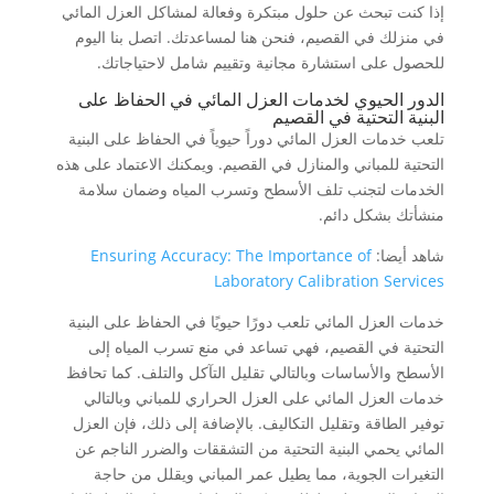
إذا كنت تبحث عن حلول مبتكرة وفعالة لمشاكل العزل المائي
في منزلك في القصيم، فنحن هنا لمساعدتك. اتصل بنا اليوم
للحصول على استشارة مجانية وتقييم شامل لاحتياجاتك.
الدور الحيوي لخدمات العزل المائي في الحفاظ على
البنية التحتية في القصيم
تلعب خدمات العزل المائي دوراً حيوياً في الحفاظ على البنية
التحتية للمباني والمنازل في القصيم. ويمكنك الاعتماد على هذه
الخدمات لتجنب تلف الأسطح وتسرب المياه وضمان سلامة
منشأتك بشكل دائم.
شاهد أيضا:
Ensuring Accuracy: The Importance of
Laboratory Calibration Services
خدمات العزل المائي تلعب دورًا حيويًا في الحفاظ على البنية
التحتية في القصيم، فهي تساعد في منع تسرب المياه إلى
الأسطح والأساسات وبالتالي تقليل التآكل والتلف. كما تحافظ
خدمات العزل المائي على العزل الحراري للمباني وبالتالي
توفير الطاقة وتقليل التكاليف. بالإضافة إلى ذلك، فإن العزل
المائي يحمي البنية التحتية من التشققات والضرر الناجم عن
التغيرات الجوية، مما يطيل عمر المباني ويقلل من حاجة