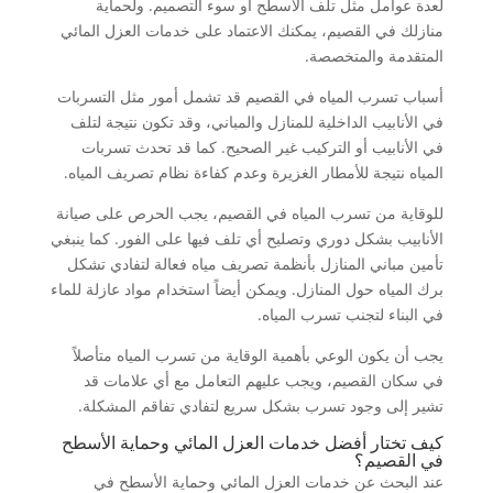
لعدة عوامل مثل تلف الأسطح أو سوء التصميم. ولحماية
منازلك في القصيم، يمكنك الاعتماد على خدمات العزل المائي
المتقدمة والمتخصصة.
أسباب تسرب المياه في القصيم قد تشمل أمور مثل التسربات
في الأنابيب الداخلية للمنازل والمباني، وقد تكون نتيجة لتلف
في الأنابيب أو التركيب غير الصحيح. كما قد تحدث تسربات
المياه نتيجة للأمطار الغزيرة وعدم كفاءة نظام تصريف المياه.
للوقاية من تسرب المياه في القصيم، يجب الحرص على صيانة
الأنابيب بشكل دوري وتصليح أي تلف فيها على الفور. كما ينبغي
تأمين مباني المنازل بأنظمة تصريف مياه فعالة لتفادي تشكل
برك المياه حول المنازل. ويمكن أيضاً استخدام مواد عازلة للماء
في البناء لتجنب تسرب المياه.
يجب أن يكون الوعي بأهمية الوقاية من تسرب المياه متأصلاً
في سكان القصيم، ويجب عليهم التعامل مع أي علامات قد
تشير إلى وجود تسرب بشكل سريع لتفادي تفاقم المشكلة.
كيف تختار أفضل خدمات العزل المائي وحماية الأسطح
في القصيم؟
عند البحث عن خدمات العزل المائي وحماية الأسطح في