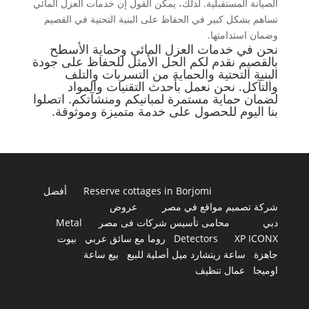
الصيانة المستقبلية. لذلك، يمكن القول إن خدمات العزل المائي
تساهم بشكل كبير في الحفاظ على البنية التحتية في القصيم
وضمان استدامتها.
نحن في خدمات العزل المائي وحماية الأسطح
بالقصيم نقدم لكم الحل الأمثل للحفاظ على جودة
البنية التحتية والحماية من التسربات والتلف
والتآكل. نحن نعمل بأحدث التقنيات والمواد
لضمان حماية مستمرة لمبانيكم ومنشآتكم. اتصلوا
بنا اليوم للحصول على خدمة متميزة وموثوقة.
Reserve cottages in Borjomi
أفضل
شركة تصميم مواقع في مصر
عروض
دبي
محامى تأسيس شركات فى مصر
Metal
XP ICONX
Detectors
روما مع سائق عربي
بيوت
جاهزة
ساعة ريتشارد ميل أصلية للبيع
بيع ساعة
اوميجا
عمال تنظيف