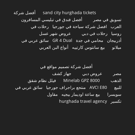
sand city hurghada tickets
أفضل شركة
تسويق في مصر
أفضل فندق في تبليسي المسافرون
العرب
افضل شركة سياحة في جورجيا
رحلات في
روسيا
رحلات في دبي
عروض شهر عسل
أذربيجان
محامي في جدة
GR 4 Dual
سائق عربي في
ميلانو
بيع سانتوس كارتييه
أنواع البن العربي
أفضل شركة تصميم مواقع في
مصر
عروض دبي
جهاز كشف
الذهب
Minelab GPZ 8000
فيلل نظام شقق
للبيع
AVCI E80
منتجع براجراف جورجيا
سائق عربي في
سويسرا
بيع ساعة اوديمار بيجيه
مقاول
تكسير
hurghada travel agency