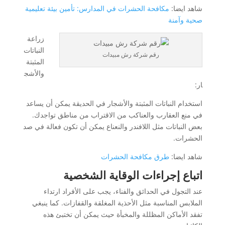
شاهد ايضا:
مكافحة الحشرات في المدارس: تأمين بيئة تعليمية
صحية وآمنة
زراعة
النباتات
رقم شركة رش مبيدات
المثبتة
والأشج
ار:
استخدام النباتات المثبتة والأشجار في الحديقة يمكن أن يساعد
في منع العقارب والعناكب من الاقتراب من مناطق تواجدك.
بعض النباتات مثل اللافندر والنعناع يمكن أن تكون فعالة في صد
الحشرات.
شاهد ايضا:
طرق مكافحة الحشرات
اتباع إجراءات الوقاية الشخصية
عند التجول في الحدائق والفناء، يجب على الأفراد ارتداء
الملابس المناسبة مثل الأحذية المغلقة والقفازات. كما ينبغي
تفقد الأماكن المظللة والمخبأة حيث يمكن أن تختبئ هذه