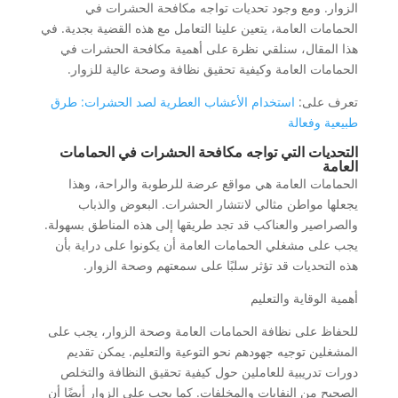
الزوار. ومع وجود تحديات تواجه مكافحة الحشرات في
الحمامات العامة، يتعين علينا التعامل مع هذه القضية بجدية. في
هذا المقال، سنلقي نظرة على أهمية مكافحة الحشرات في
الحمامات العامة وكيفية تحقيق نظافة وصحة عالية للزوار.
تعرف على:
استخدام الأعشاب العطرية لصد الحشرات: طرق
طبيعية وفعالة
التحديات التي تواجه مكافحة الحشرات في الحمامات
العامة
الحمامات العامة هي مواقع عرضة للرطوبة والراحة، وهذا
يجعلها مواطن مثالي لانتشار الحشرات. البعوض والذباب
والصراصير والعناكب قد تجد طريقها إلى هذه المناطق بسهولة.
يجب على مشغلي الحمامات العامة أن يكونوا على دراية بأن
هذه التحديات قد تؤثر سلبًا على سمعتهم وصحة الزوار.
أهمية الوقاية والتعليم
للحفاظ على نظافة الحمامات العامة وصحة الزوار، يجب على
المشغلين توجيه جهودهم نحو التوعية والتعليم. يمكن تقديم
دورات تدريبية للعاملين حول كيفية تحقيق النظافة والتخلص
الصحيح من النفايات والمخلفات. كما يجب على الزوار أيضًا أن