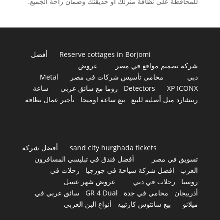
للمحافظة على نظافة منزلك أو حديقتك وضمان راحة الجميع.
Reserve cottages in Borjomi
أفضل
شركة تصميم مواقع في مصر
عروض
دبي
محامى تأسيس شركات فى مصر
Metal
XP ICONX
Detectors
روما مع سائق عربي
ساعة
ريتشارد ميل أصلية للبيع
بيع ساعة اوميجا
تأجير عمال نظافة
sand city hurghada tickets
أفضل شركة
تسويق في مصر
أفضل فندق في تبليسي المسافرون
العرب
افضل شركة سياحة في جورجيا
رحلات في
روسيا
رحلات في دبي
عروض شهر عسل
أذربيجان
محامي في جدة
GR 4 Dual
سائق عربي في
ميلانو
بيع سانتوس كارتييه
أنواع البن العربي