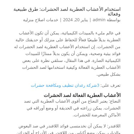
استخدام الأعشاب العطرية لصد الحشرات: طرق طبيعية
وفعالة
بواسطة
admin
|
يناير 20, 2024
|
خدمات اصلاح منزلية
في عالم مليء بالمبيدات الكيميائية، يمكن أن تكون الأعشاب
العطرية بديلاً طبيعيًا فعالًا للحفاظ على منزلك أو حديقتك خالية
من الحشرات. إن استخدام الأعشاب العطرية لصد الحشرات له
فوائد بيئية وصحية، ويمكن أن يكون بديلاً ممتازًا للمبيدات
الكيميائية الضارة. في هذا المقال، سنلقي نظرة على بعض
الأعشاب العطرية الفعالة وكيفية استخدامها لصد الحشرات
بشكل طبيعي.
تعرف على:
3شركة رغدان تنظيف ومكافحة حشرات
الأعشاب العطرية الفعالة لصد الحشرات
النعناع: يعتبر النعناع من أقوى الأعشاب العطرية التي تصد
الحشرات. يمكن زراعته في الحديقة أو وضع أوراقه في
الأماكن المعرضة للحشرات.
اللافندر: لا يمكن أن نخدمنسى فوائد اللافندر في صد البعوض
والذباب. يمكن وضع أكياس من اللافندر في الأدراج أو الخزائن