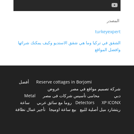
المصدر
turkeyexpert
الشقق في تركيا وما هي شقق الاستديو وكيف يمكنك شرائها
وافضل المواقع
Reserve cottages in Borjomi
أفضل
شركة تصميم مواقع في مصر
عروض
دبي
محامى تأسيس شركات فى مصر
Metal
XP ICONX
Detectors
روما مع سائق عربي
ساعة
ريتشارد ميل أصلية للبيع
بيع ساعة اوميجا
تأجير عمال نظافة