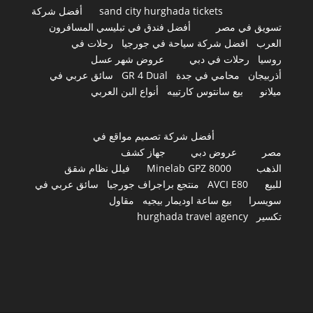
sand city hurghada tickets
أفضل شركة
تسويق في مصر
أفضل فندق في تبليسي المسافرون
العرب
افضل شركة سياحة في جورجيا
رحلات في
روسيا
رحلات في دبي
عروض شهر عسل
أذربيجان
محامي في جدة
GR 4 Dual
سائق عربي في
ميلانو
بيع سانتوس كارتييه
أنواع البن العربي
أفضل شركة تصميم مواقع في
مصر
عروض دبي
جهاز كشف
الذهب
Minelab GPZ 8000
فيلل نظام شقق
للبيع
AVCI E80
منتجع براجراف جورجيا
سائق عربي في
سويسرا
بيع ساعة اوديمار بيجيه
مقاول
تكسير
hurghada travel agency