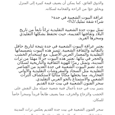
والذوق الفائق، كما يمكن أن يضيف قيمة كبيرة إلى المنزل
ويخلق جوًا من الراحة والفخامة لسكانه.
عراقة البيوت الشعبية في جدة<
شراء شقة تمليك
/h2>
تمثل بيوت جدة الشعبية التقليدية تراثاً نابعاً من تاريخ
البلاد وثقافتها القديمة، حيث تحتفظ بشكلها التقليدي
وسحرها الفريد.
يعتبر عراقة البيوت الشعبية في جدة نتيجة لتاريخ حافل
بالتقاليد والثقافة الشعبية. تتميز هذه البيوت بتصميماتها
التقليدية والمعمار العربي الأصيل، مع استخدام الخشب
والحجر في بنائها. تعتبر هذه البيوت جزءًا مهمًا من تراث
المدينة، وتمثل رمزًا للهوية الثقافية والتاريخية لسكان
جدة. تضم البيوت الشعبية في جدة العديد من العناصر
التقليدية مثل السجاد والمفروشات التقليدية والأواني
الفخارية، مما يجعلها مكانًا مثاليًا لاستكشاف التراث
الشعبي والاستمتاع بالجو العربي التقليدي.
سحر الفنون الشعبية في بيت جدة القديم
يتميز بيت في جدة بأعمال فنية شعبية جميلة مثل النقش على
الخشب والزجاج والخزف، مما يضيف طابعاً فريداً وسحراً خاصاً
للمكان.
سحر الفنون الشعبية في بيت جدة القديم يعكس تراث المدينة