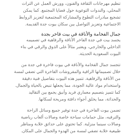
تنظيم مهرجانات الثقافة والفنون، وورش العمل عن التراث
المحلي، والندوات التوعوية حول قضايا المجتمع. كما يمكن
تشجيع مبادرات التطوع والمشاركة المجتمعية لتعزيز الروابط
الاجتماعية وتعزيز التواصل بين سكان بيوت جدة القديمة.
جمال الفخامة والأناقة في بيت فاخر بجدة
يجسد بيت في جدة الفاخر الأناقة والرفاهية في تصميمه
الداخلي والخارجي، ويعتبر مثالاً على الذوق والرقي في بناء
البيوت السعودية الحديثة.
تتجسد جمال الفخامة والأناقة في بيوت فاخرة في جدة من
خلال تصميماتها الراقية والمفروشات الفاخرة التي تضفي لمسة
من الأناقة والرفاهية. تتميز هذه البيوت بتفاصيل فنية دقيقة
واستخدام مواد عالية الجودة، مما يجعلها تنبض بالحياة والجمال.
كما تتميز بتصميم معماري فريد وأنيق يجمع بين التقاليد
والحداثة، مما يخلق أجواء دافئة ومريحة لسكانها.
تضمن بيوت الفاخرة في جدة توفير جميع وسائل الراحة
والترفيه، مثل حمامات سباحة خاصة وصالات ألعاب رياضية
وصالات سينما منزلية. كما تحتوي على حدائق خلابة ومناظر
طبيعية خلابة تضفي لمسة من الهدوء والجمال على المكان.