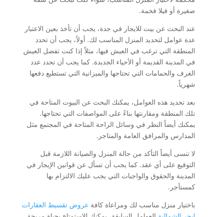
صغيرة أو فيلا فخمة.
عند البحث عن بيت للايجار في جدة، يجب أن تأخذ بعين الاعتبار
عدة عوامل لتحديد المنزل المناسب لك. أولاً، يجب أن تحدد
المنطقة التي ترغب في العيش فيها، مثلاً إذا كنت تفضل العيش
في المدينة القديمة أو الأحياء الجديدة. كما يجب أن تحدد عدد
الغرف والحمامات التي تحتاجها والميزانية التي تستطيع دفعها
شهرياً.
بعد تحديد هذه العوامل، يمكنك البحث عن البيوت المتاحة في
تلك المنطقة ومقارنتها بناءً على المواصفات التي تحتاجها.
يمكنك أيضاً النظر في وسائل الراحة المتاحة في المجتمع مثل
المدارس والمرافق العامة والمتاجر.
لا تنسى أيضاً التأكد من حالة المنزل والصيانة اللازمة قبل
التوقيع على أي عقد. كما يجب أن تسأل عن قوانين الإيجار في
المدينة والحقوق والواجبات التي يجب عليك الالتزام بها
كمستأجر.
باختيار منزل مناسب لك ومراعاة كافة
عروض تقسيط العقارات
ابحر الشمالية
العوامل السابقة، يمكنك الاستمتاع بحياة مريحة