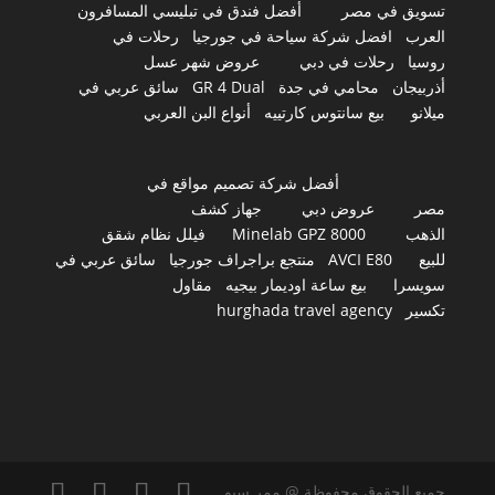
تسويق في مصر
أفضل فندق في تبليسي المسافرون
العرب
افضل شركة سياحة في جورجيا
رحلات في
روسيا
رحلات في دبي
عروض شهر عسل
أذربيجان
محامي في جدة
GR 4 Dual
سائق عربي في
ميلانو
بيع سانتوس كارتييه
أنواع البن العربي
أفضل شركة تصميم مواقع في
مصر
عروض دبي
جهاز كشف
الذهب
Minelab GPZ 8000
فيلل نظام شقق
للبيع
AVCI E80
منتجع براجراف جورجيا
سائق عربي في
سويسرا
بيع ساعة اوديمار بيجيه
مقاول
تكسير
hurghada travel agency
جميع الحقوق محفوظة @ ممر سيو