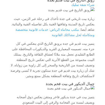
رونق التاريخ في بيت قديم بجدة
شراء شقة تمليك
زيارة بيت تاريخي في جدة تأخذك في رحلة عبر الزمن، حيث
يعكس تاريخ المدينة وثقافتها الغنية بكل تفاصيله الفنية والبنائية.
شاهد أيضا:
مكتب محاماه الرياض: خدمات قانونية متخصصة
ومتكاملة لحل مشاكلك القانونية
يتميز بيت قديم في جدة برونق التاريخ الذي ينعكس في كل
جزء منه. تصميمه المعماري الفريد والديكورات المحافظة على
الطابع التقليدي تجعل منه ملاذًا لعشاق الثقافة والتاريخ. يمتلك
البيت مجموعة من القطع الأثرية التي تعكس تاريخ المنطقة
وتضيف لمسة من التاريخية والسحر إلى كل زاوية من زواياه. لا
شك أن زيارة بيت قديم في جدة ستكون تجربة لا تُنسى وفرصة
لاستكشاف تاريخ وثقافة المنطقة بشكل ممتع ومثير.
جمال الديكور في بيت فخم بجدة
يتميز بيت في جدة بديكور فاخر ومتقن يعكس ذوق أصحابه
ويضيف لمسة من الفخامة والرقي إلى البيت السعودي