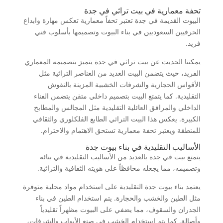
تحفة معمارية في بيت تراثي في جدة
البيوت القديمة في جدة تعتبر تحفاً معمارية تعكس مهارة وابداع
الحرفيين السعوديين في بناء البيوت وتصميمها بأسلوب فني
فريد.
يمكننا الحديث عن بيت تراثي في جدة يتميز بتصميمه المعماري
الفريد، حيث يتضمن البيت العديد من العناصر التراثية مثل
الأقواس الحجازية والشرفات الخشبية المزينة بالنقوش
التقليدية. كما يتمتع البيت بتصميم داخلي متقن يتضمن الفناء
الداخلي والمرافق العائلية التقليدية مثل المجالس والمطابخ
الكبيرة. يعكس هذا البيت التراثي الطابع الفلكلوري والثقافي
للمنطقة ويعتبر تحفة معمارية تستحق الاهتمام والاحترام.
الأساليب التقليدية في بناء بيوت جدة
يتمتع بيت في جدة بالعديد من الأساليب التقليدية في بنائه
وتصميمه، مما يجعله محافظاً على هويته الثقافية والتراثية.
يعتمد بناء بيوت جدة التقليدية على استخدام مواد محلية متوفرة
مثل الطين والخشب والحجارة. يتم استخدام الطين في بناء
الجدران والسقوف، مما يضفي على البيوت مظهراً تقليدياً
وأصالة. كما يتم استخدام الخشب في صنع الأبواب والشرفات،