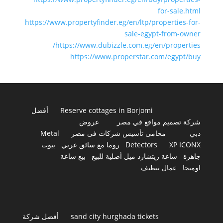
for-sale.html
https://www.propertyfinder.eg/en/ltp/properties-for-
sale-egypt-from-owner
https://www.dubizzle.com.eg/en/properties/
https://www.properstar.com/egypt/buy
Reserve cottages in Borjomi
أفضل
شركة تصميم مواقع في مصر
عروض
دبي
محامى تأسيس شركات فى مصر
Metal
XP ICONX
Detectors
روما مع سائق عربي
بيوت
جاهزة
ساعة ريتشارد ميل أصلية للبيع
بيع ساعة
اوميجا
عمال تنظيف
sand city hurghada tickets
أفضل شركة