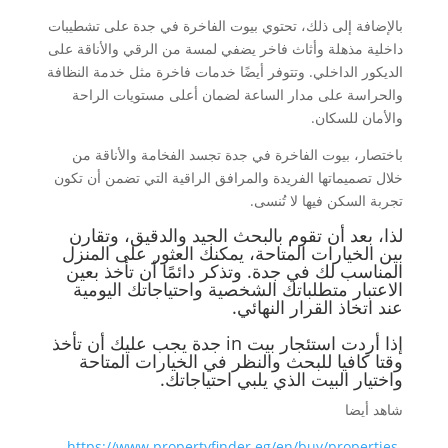
بالإضافة إلى ذلك، تحتوي بيوت الفاخرة في جدة على تشطيبات
داخلية مذهلة وأثاث فاخر يضفي لمسة من الرقي والأناقة على
الديكور الداخلي. وتتوفر أيضًا خدمات فاخرة مثل خدمة النظافة
والحراسة على مدار الساعة لضمان أعلى مستويات الراحة
والأمان للسكان.
باختصار، بيوت الفاخرة في جدة تجسد الفخامة والأناقة من
خلال تصميماتها الفريدة والمرافق الراقية التي تضمن أن تكون
تجربة السكن فيها لا تُنسى.
لذا، بعد أن تقوم بالبحث الجيد والدقيق، وتقارن
بين الخيارات المتاحة، يمكنك العثور على المنزل
المناسب لك في جدة. وتذكر دائمًا أن تأخذ بعين
الاعتبار متطلباتك الشخصية واحتياجاتك اليومية
عند اتخاذ القرار النهائي.
إذا أردت استئجار بيت in جدة يجب عليك أن تأخذ
وقتا كافيا للبحث والنظر في الخيارات المتاحة
واختيار البيت الذي يلبي احتياجاتك.
شاهد أيضا
https://www.propertyfinder.eg/en/buy/properties-