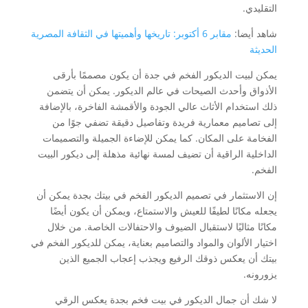
التقليدي.
شاهد أيضا:
مقابر 6 أكتوبر: تاريخها وأهميتها في الثقافة المصرية
الحديثة
يمكن لبيت الديكور الفخم في جدة أن يكون مصممًا بأرقى
الأذواق وأحدث الصيحات في عالم الديكور. يمكن أن يتضمن
ذلك استخدام الأثاث عالي الجودة والأقمشة الفاخرة، بالإضافة
إلى تصاميم معمارية فريدة وتفاصيل دقيقة تضفي جوًا من
الفخامة على المكان. كما يمكن للإضاءة الجميلة والتصميمات
الداخلية الراقية أن تضيف لمسة نهائية مذهلة إلى ديكور البيت
الفخم.
إن الاستثمار في تصميم الديكور الفخم في بيتك بجدة يمكن أن
يجعله مكانًا لطيفًا للعيش والاستمتاع، ويمكن أن يكون أيضًا
مكانًا مثاليًا لاستقبال الضيوف والاحتفالات الخاصة. من خلال
اختيار الألوان والمواد والتصاميم بعناية، يمكن للديكور الفخم في
بيتك أن يعكس ذوقك الرفيع ويجذب إعجاب الجميع الذين
يزورونه.
لا شك أن جمال الديكور في بيت فخم بجدة يعكس الرقي