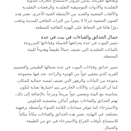
وثقافتها الفريدة. يمكن للزوار الاستمتاع بالحرف اليدوية
التقليدية والأدوات الموسيقية التقليدية والرقصات التقليدية
والألعاب الشعبية والعديد من الأنشطة الفنية الأخرى. تعتبر هذه
الفنون الشعبية جزءًا لا يتجزأ من التراث الثقافي للمدينة وتلعب
دورًا هامًا في الحفاظ على الهوية الثقافية للمنطقة.
جمال الحدائق والفناءات في بيت في جدة
تتميز البيوت في جدة بحدائقها الجميلة وفناءاتها المزروعة
بالنباتات التقليدية التي تضيف جمالاً طبيعياً وهدوءاً للبيئة
المحيطة.
تتميز حدائق وفناءات البيوت في جدة بجمالها الطبيعي والتصميم
الفريد الذي يضفي جواً من الهدوء والراحة. تجد فيها مجموعة
متنوعة من النباتات والزهور التي تضيف لمسة جمالية للمكان،
كما أن الديكورات والأثاث الخارجي يتم اختيارها بعناية لتكون
متناسبة مع البيئة وتضفي جواً مريحاً ومرحاً. بالإضافة إلى ذلك،
تهتم الحدائق والفناءات بتوفير أماكن مخصصة للجلوس
والاسترخاء كما تتوفر مساحات لإقامة الشواء وأنشطة ترفيهية
مختلفة. في النهاية، تعتبر هذه الحدائق والفناءات مكاناً مثالياً
للاستمتاع بأوقات الفراغ والاسترخاء في جوٍ من الطبيعة
والجمال.