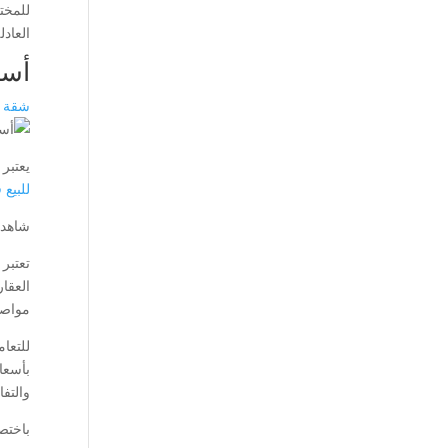
للمخت
العاد
أسب
شقة ل
يعتبر
للبيع
شاهد 
تعتبر
العقا
مواصف
للتعا
بأسعا
والتف
باختص