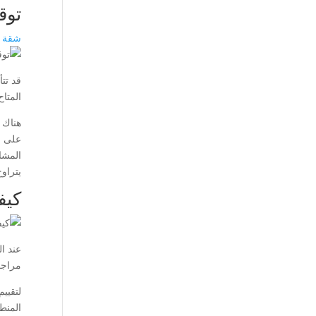
توق
شقة ل
قد تت
المتا
هناك 
على ا
المشا
يتراوح هذا ال
كيف
عند ا
مراجع
لتقيي
المنط