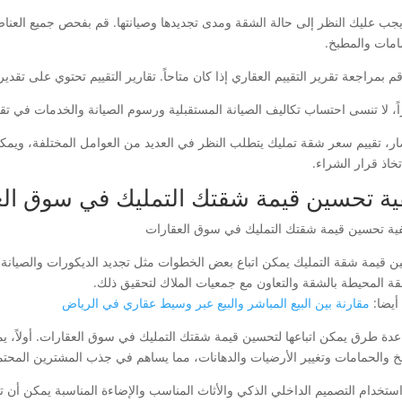
ً، يجب عليك النظر إلى حالة الشقة ومدى تجديدها وصيانتها. قم بفحص جميع العنا
امات والمطبخ.
، قم بمراجعة تقرير التقييم العقاري إذا كان متاحاً. تقارير التقييم تحتوي على تقد
اً، لا تنسى احتساب تكاليف الصيانة المستقبلية ورسوم الصيانة والخدمات في ت
ار، تقييم سعر شقة تمليك يتطلب النظر في العديد من العوامل المختلفة، ويم
خاذ قرار الشراء.
ية تحسين قيمة شقتك التمليك في سوق ال
ن قيمة شقة التمليك يمكن اتباع بعض الخطوات مثل تجديد الديكورات والصيانة ا
قة المحيطة بالشقة والتعاون مع جمعيات الملاك لتحقيق ذلك.
أيضا:
مقارنة بين البيع المباشر والبيع عبر وسيط عقاري في الرياض
عدة طرق يمكن اتباعها لتحسين قيمة شقتك التمليك في سوق العقارات. أولاً، يم
خ والحمامات وتغيير الأرضيات والدهانات، مما يساهم في جذب المشترين المحتم
ً، استخدام التصميم الداخلي الذكي والأثاث المناسب والإضاءة المناسبة يمكن أن 