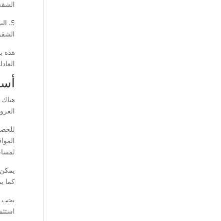
الشقة
5. ا
الشقق
هذه ب
العادل
أسر
هناك 
العرو
للحصو
الموا
لمساع
يمكن 
كما يم
يجب أ
استثم