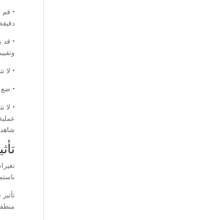
• قم 
دقيقة
• قد 
وتقييم
• لا ت
• ضع 
• لا 
عملية
شاهد 
تأث
تغيرا
باستمر
تأثير
منطقة