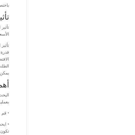
باختص
تأث
تأثير
الأسعا
تأثير
قدرة 
الاقت
الطلب
يمكن 
أهم
البحث
بعملية
• قم 
• ابح
تكون م