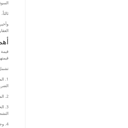
السوق
ثالثاً
وأخير
العقا
أهم
قيمة 
قيمته
تشمل 
1. ا
الضرو
2. المساحة: تعتبر مساحة الشقة أحد العوامل المؤثرة في قيمتها، حيث تكون الشقق ذات المساحات الكبيرة أكثر قيمة من الشقق الصغيرة.
3. ا
التشط
4. و