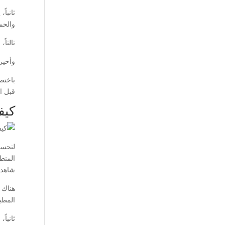
ثانيا
والحم
ثالثاً
وأخير
باختص
قبل ات
كيف
لتحسي
المنط
شاهد 
هناك 
المطب
ثانيا