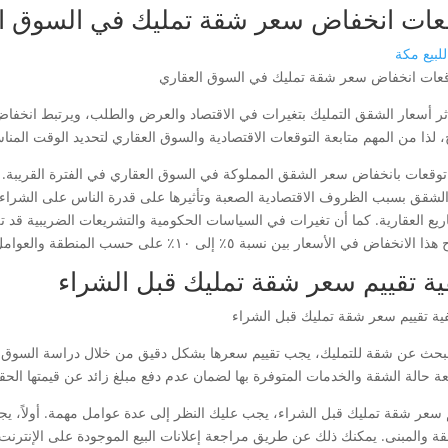
عات انخفاض سعر شقة تمليك في السوق ا
لبيع مكة
أثر أسعار الشقق التمليك بتغيرات في الاقتصاد والعرض والطلب، ويرتبط انخفا
ح، لذا من المهم متابعة التوقعات الاقتصادية والسوق العقاري لتحديد الوقت المن
توقعات بانخفاض سعر الشقق المملوكة في السوق العقاري في الفترة القريبة. 
لشقق بسبب الظروف الاقتصادية الصعبة وتأثيرها على قدرة الناس على الشراء، ب
ريع العقارية. كما أن تغيرات في السياسات الحكومية والتشريعات الضريبية قد تل
انخفاض في الأسعار بين نسبة ٥٪ إلى ١٠٪ على حسب المنطقة والعوامل الاقتصادية والسياسية المحلية.
ية تقييم سعر شقة تمليك قبل الشراء
لبحث عن شقة للتمليك، يجب تقييم سعرها بشكل دقيق من خلال دراسة السوق ا
ة حالة الشقة والخدمات المتوفرة بها لضمان عدم دفع مبلغ زائد عن قيمتها الحقي
م سعر شقة تمليك قبل الشراء، يجب عليك النظر إلى عدة عوامل مهمة. أولاً، ي
قة والمبنى. يمكنك ذلك عن طريق مراجعة إعلانات البيع الموجودة على الإنترنت