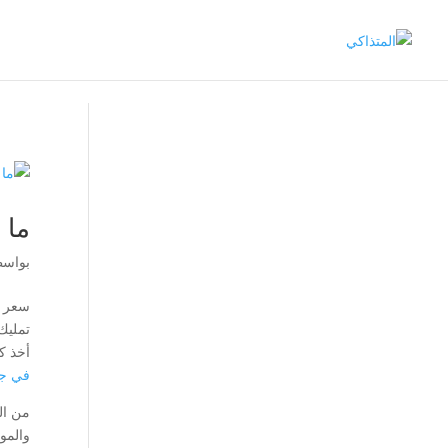
ما 
بواس
سعر ش
تمليك
أخذ ك
في ج
من ال
والمو