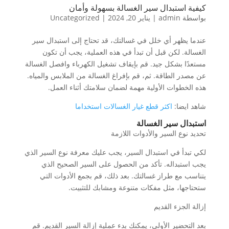
كيفية استبدال سير الغسالة بسهولة وأمان
بواسطة
admin
|
يناير 20, 2024
|
Uncategorized
عندما يظهر أي خلل في غسالتك، قد تحتاج إلى استبدال سير
الغسالة. لكن قبل أن تبدأ في هذه العملية، يجب أن تكون
مستعدًا بشكل جيد. قم بإيقاف تشغيل الكهرباء وافصل الغسالة
عن مصدر الطاقة. ثم، قم بإفراغ الغسالة من الملابس والمياه.
هذه الخطوات الأولية مهمة لضمان سلامتك أثناء العمل.
شاهد ايضا:
اكثر قطع غيار الغسالات استخداما
استبدال سير الغسالة
تحديد نوع السير والأدوات اللازمة
لكي تبدأ في استبدال السير، يجب عليك معرفة نوع السير الذي
يجب استبداله. تأكد من الحصول على السير الصحيح الذي
يتناسب مع طراز غسالتك. بعد ذلك، قم بجمع الأدوات التي
ستحتاجها، مثل مفكات متنوعة ومشابك للتثبيت.
إزالة الجزء القديم
بعد التحضير الأولي، يمكنك بدء عملية إزالة السير القديم. قم