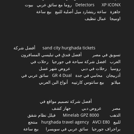
XP ICONX
Detectors
روما مع سائق عربي
بيوت
جاهزة
ساعة ريتشارد ميل أصلية للبيع
بيع ساعة
اوميجا
عمال تنظيف
sand city hurghada tickets
أفضل شركة
تسويق في مصر
أفضل فندق في تبليسي المسافرون
العرب
افضل شركة سياحة في جورجيا
رحلات في
روسيا
رحلات في دبي
عروض شهر عسل
أذربيجان
محامي في جدة
GR 4 Dual
سائق عربي في
ميلانو
بيع سانتوس كارتييه
أنواع البن العربي
أفضل شركة تصميم مواقع في
مصر
عروض دبي
جهاز كشف
الذهب
Minelab GPZ 8000
فيلل نظام شقق
للبيع
AVCI E80
hurghada travel agency
منتجع
براجراف جورجيا
سائق عربي في سويسرا
بيع ساعة