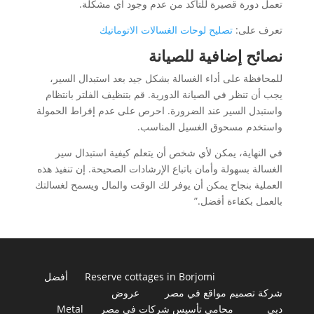
تعمل دورة قصيرة للتأكد من عدم وجود أي مشكلة.
تعرف على:
تصليح لوحات الغسالات الاتوماتيك
نصائح إضافية للصيانة
للمحافظة على أداء الغسالة بشكل جيد بعد استبدال السير،
يجب أن تنظر في الصيانة الدورية. قم بتنظيف الفلتر بانتظام
واستبدل السير عند الضرورة. احرص على عدم إفراط الحمولة
واستخدم مسحوق الغسيل المناسب.
في النهاية، يمكن لأي شخص أن يتعلم كيفية استبدال سير
الغسالة بسهولة وأمان باتباع الإرشادات الصحيحة. إن تنفيذ هذه
العملية بنجاح يمكن أن يوفر لك الوقت والمال ويسمح لغسالتك
بالعمل بكفاءة أفضل.”
Reserve cottages in Borjomi
أفضل
شركة تصميم مواقع في مصر
عروض
دبي
محامى تأسيس شركات فى مصر
Metal