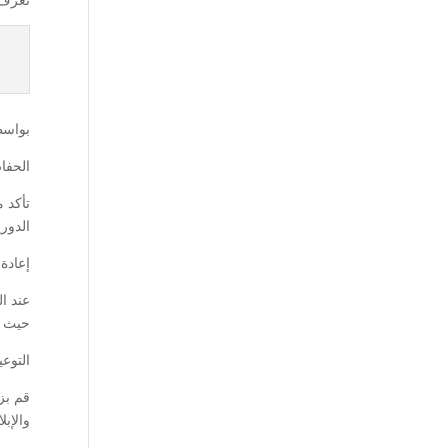
بواسطة
الحفا
تأكد 
الدوري
إعادة
عند ا
حيث ي
التوعي
قم بز
والإب