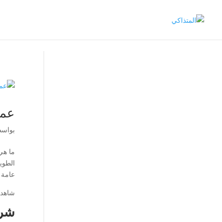
عمل
بواس
ما هي
الطوي
عامة 
شاهد 
شرك