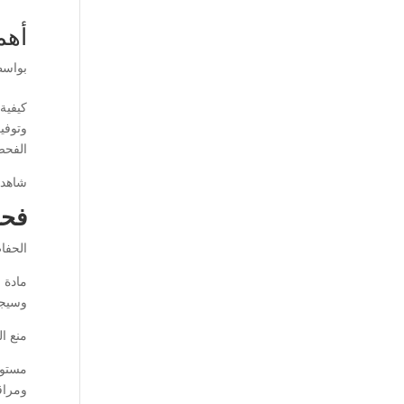
أهم
بواس
كيفية 
وتوفير
الفحص
شاهد 
فحص
الحفا
مادة ا
وسيجع
منع ال
مستوى
ومراق