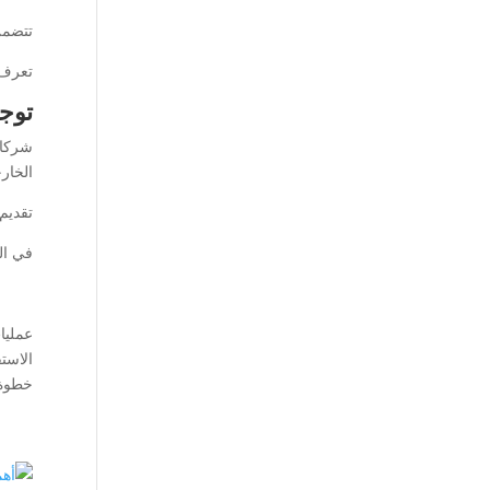
تتضمن
تعرف
توجي
شركات
الخارج
تقديم 
في ال
عمليا
الاست
خطوة 