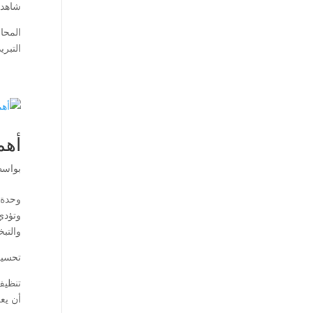
شاهد 
المحاف
التبر
أهم
بواس
وحدة 
وتؤدي
والتبخ
تحسين 
تنظيف 
أن يعم