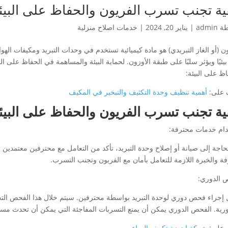
ية تجنب تسرب الفريون والحفاظ على البيئ
طة
admin
|
يناير 20, 2024
|
خدمات اصلاح منزلية
ن (أو الغاز التبريدي) هو مادة كيميائية تستخدم في وحدات التبريد ومكيفات الهوا
ا بيئيًا ويؤثر سلبًا على طبقة الأوزون. لحماية البيئة والمساهمة في الحفاظ عل
ظ على البيئة:
 على:
أهمية تنظيف وحدة التكثيف والتبخير في المكيف
ية تجنب تسرب الفريون والحفاظ على البيئ
ام خدمات محترفة:
لحاجة إلى صيانة أو إصلاح وحدة التبريد، تأكد من التعامل مع محترفين معتمدين 
فة والخبرة اللازمة للتعامل بأمان مع الفريون وتجنب التسرب.
 الدوري:
 إجراء فحص دوري لوحدة التبريد بواسطة محترفين. سيتم خلال هذا الفحص الت
رية. الفحص الدوري يمكن أن يمنع التسربات المفاجئة التي يمكن أن تحدث مستقب
 على:
شركة اجهزة تكييف الهواء