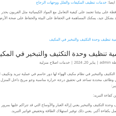
ايضا:
خدمات تنظيف المكيفات والفلل ووجهات الزجاج
ظة على بيئتنا تعتمد على كيفية التعامل مع المواد الكيميائية مثل الفريون بحذر 
يد بشكل جيد، يمكنك المساهمة في الحفاظ على البيئة والحفاظ على صحة الأرض
ية تنظيف وحدة التكثيف والتبخير في المك
طة
admin
|
يناير 20, 2024
|
خدمات اصلاح منزلية
التكثيف والتبخير في نظام مكيف الهواء لها دور حاسم في عملية تبريد وتكييف اله
 وظائف محددة تساعد في تحقيق درجة حرارة مناسبة وجو مريح داخل المنزل أو 
ير:
كفاءة التبريد:
وحدة التكثيف والتبخير يعني إزالة الغبار والأوساخ التي قد تتراكم عليها بمرو
ل بكفاءة أكبر. يعني ذلك توفير استهلاك الطاقة وتخفيض فواتير التبريد.