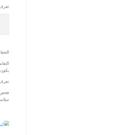
تعرف
الحفا
التعا
يكون 
تعرف
فحص ا
سلامت