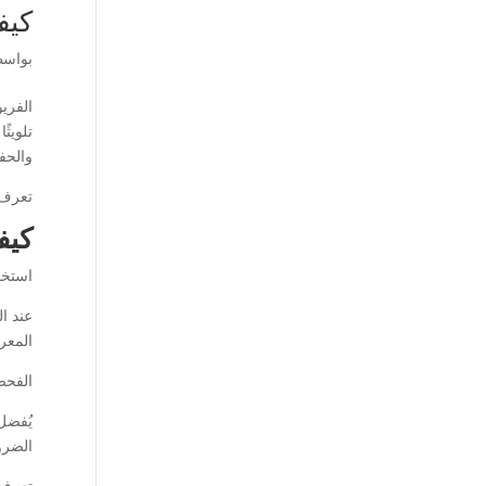
كيف
بواس
الفريو
تلويثً
والحفا
تعرف
كيف
استخد
عند ا
المعر
الفحص
يُفضل
الضرو
تعرف