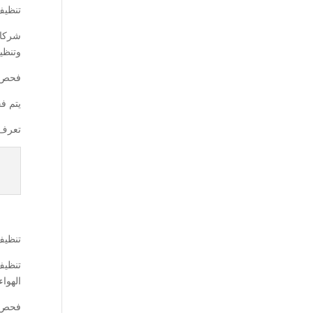
تنظيف
شركات
وتنظي
فحص ا
يتم ف
تعرف 
تنظيف
تنظيف
الهواء
فحص و