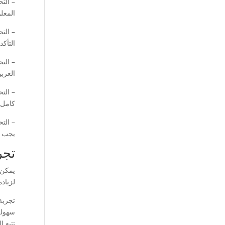
– الت
المعل
– الت
التأك
– التح
العرب
– الت
كامل 
– الت
يجب ع
تجر
يمكن 
لزياد
تجربة 
سهولة
تتبع 