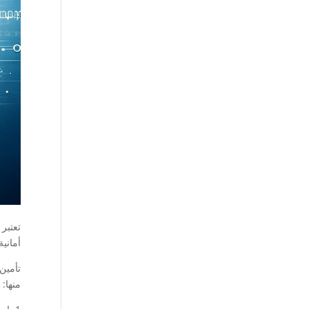
تعتبر
أمانية مثل SSL وتأك
تأمين 
منها: