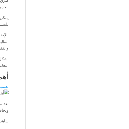
طرق ا
الخدم
يمكن
للمست
بالإض
المالي
والفقد
بشكل 
التعام
أهم
تصميم 
تعد ط
وتحا
شاهد 