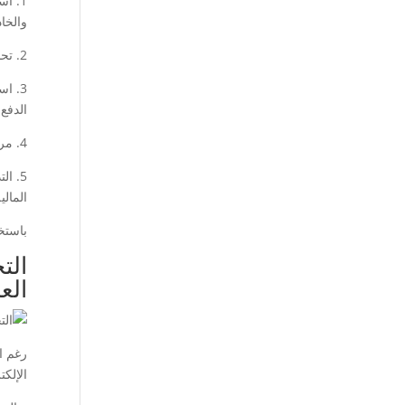
والخاد
2. تحديث البرمجيات بانتظام: من الضروري أن يتم تحديث البرمجيات والأنظمة بانتظام لسد الثغرات الأمنية والحفاظ على سلامة النظام.
3. ا
الدفع.
4. مراقبة وتسجيل العمليات: يجب توفير نظام مراقبة قوي لرصد وتسجيل جميع العمليات المالية لاكتشاف أي نشاط غير مصرح به.
5. ا
المالية
باستخ
الت
الع
رغم ا
الإلكت