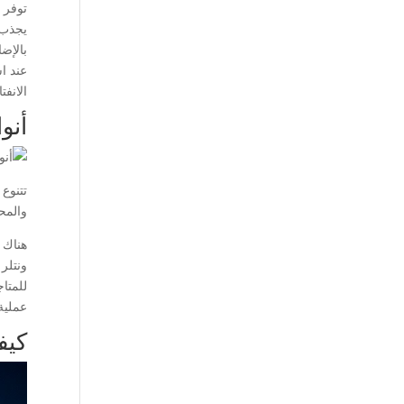
توفر ا
يجذب 
بالإض
عند اس
الانفت
أنو
تتنوع
والمح
هناك 
ونتلر
للمتاج
عملية
كيف