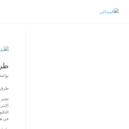
طرق
بواس
طرق ال
تعتبر
الإنت
التكن
في هذ