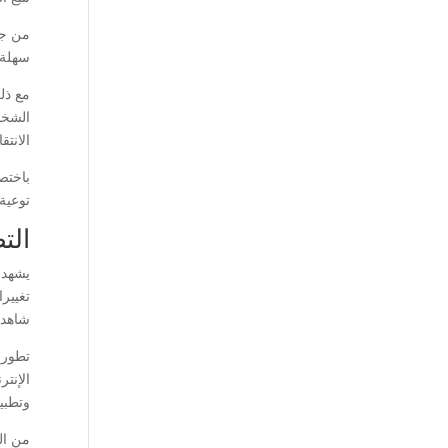
من جهة
سهلة 
مع ذل
الشخص
الانتقا
باختص
توعية 
الت
يشهد 
تغيير
شاهد 
تطورت
الإنت
وتطبيق
من الم