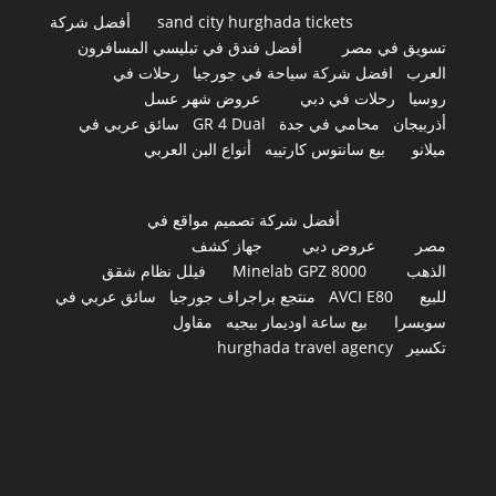
sand city hurghada tickets
أفضل شركة
تسويق في مصر
أفضل فندق في تبليسي المسافرون
العرب
افضل شركة سياحة في جورجيا
رحلات في
روسيا
رحلات في دبي
عروض شهر عسل
أذربيجان
محامي في جدة
GR 4 Dual
سائق عربي في
ميلانو
بيع سانتوس كارتييه
أنواع البن العربي
أفضل شركة تصميم مواقع في
مصر
عروض دبي
جهاز كشف
الذهب
Minelab GPZ 8000
فيلل نظام شقق
للبيع
AVCI E80
منتجع براجراف جورجيا
سائق عربي في
سويسرا
بيع ساعة اوديمار بيجيه
مقاول
تكسير
hurghada travel agency