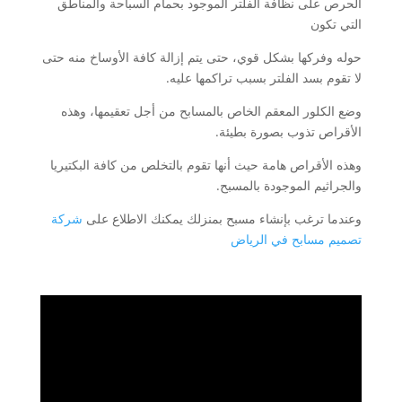
الحرص على نظافة الفلتر الموجود بحمام السباحة والمناطق
التي تكون
حوله وفركها بشكل قوي، حتى يتم إزالة كافة الأوساخ منه حتى
لا تقوم بسد الفلتر بسبب تراكمها عليه.
وضع الكلور المعقم الخاص بالمسابح من أجل تعقيمها، وهذه
الأقراص تذوب بصورة بطيئة.
وهذه الأقراص هامة حيث أنها تقوم بالتخلص من كافة البكتيريا
والجراثيم الموجودة بالمسبح.
وعندما ترغب بإنشاء مسبح بمنزلك يمكنك الاطلاع على
شركة
تصميم مسابح في الرياض