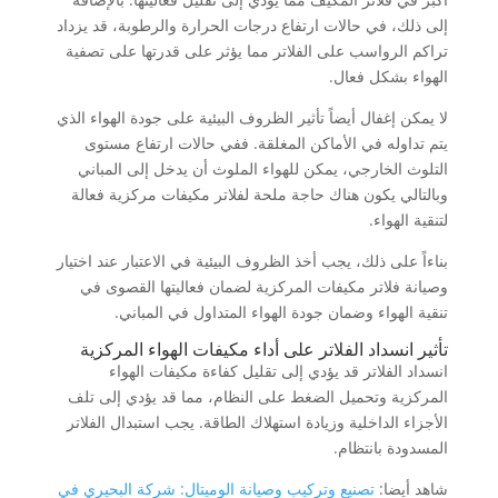
إلى ذلك، في حالات ارتفاع درجات الحرارة والرطوبة، قد يزداد
تراكم الرواسب على الفلاتر مما يؤثر على قدرتها على تصفية
الهواء بشكل فعال.
لا يمكن إغفال أيضاً تأثير الظروف البيئية على جودة الهواء الذي
يتم تداوله في الأماكن المغلقة. ففي حالات ارتفاع مستوى
التلوث الخارجي، يمكن للهواء الملوث أن يدخل إلى المباني
وبالتالي يكون هناك حاجة ملحة لفلاتر مكيفات مركزية فعالة
لتنقية الهواء.
بناءاً على ذلك، يجب أخذ الظروف البيئية في الاعتبار عند اختيار
وصيانة فلاتر مكيفات المركزية لضمان فعاليتها القصوى في
تنقية الهواء وضمان جودة الهواء المتداول في المباني.
تأثير انسداد الفلاتر على أداء مكيفات الهواء المركزية
انسداد الفلاتر قد يؤدي إلى تقليل كفاءة مكيفات الهواء
المركزية وتحميل الضغط على النظام، مما قد يؤدي إلى تلف
الأجزاء الداخلية وزيادة استهلاك الطاقة. يجب استبدال الفلاتر
المسدودة بانتظام.
شاهد أيضا:
تصنيع وتركيب وصيانة الوميتال: شركة البحيري في