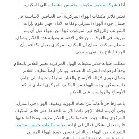
أداء
شركة تنظيف مكيفات بخميس مشيط
مثالي للمكيف.
تعتبر فلاتر مكيفات الهواء المركزية أحد العناصر الأساسية في
ضمان جودة الهواء المنزلي وكفاءة الأداء. فهي تقوم بإزالة
الشوائب والروائح غير المرغوب فيها من الهواء قبل أن يتم
توزيعه في الغرف. من خلال الاهتمام بصيانة هذه الفلاتر بشكل
منتظم، يمكنك ضمان أن المكيف المركزي يعمل بكفاءة وأن
الهواء الناتج منه نقي وصحي.
تتطلب صيانة فلاتر مكيفات الهواء المركزية تغيير الفلاتر بانتظام
وفقاً لتوصيات الشركة المصنعة. ويمكن أيضاً تنظيف الفلاتر
بشكل دوري لإزالة الأوساخ والغبار المتراكم عليها. إلى جانب
ذلك، يمكن توجيه الهواء من المكيف المركزي لتفادي تراكم
الأوساخ والرواسب على الفلاتر.
باعتبارها جزءاً هاماً من نظام التهوية وتكييف الهواء في المنزل،
يجب أن يتم اتخاذ الإجراءات اللازمة للحفاظ على فلاتر المكيف
المركزي بحالة جيدة. فعندما تكون الفلاتر نظيفة ومحافظ عليها،
فإنها تعمل بشكل فعال في إزالة
صيانة مكيفات خميس مشيط
الشوائب من الهواء، وبالتالي تحسن جودة الهواء المنزلي
وتحافظ على كفاءة الأداء لجهاز التكييف.