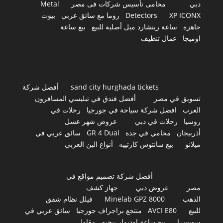
دبي
محامى تأسيس شركات فى مصر
Metal
XP ICONX
Detectors
روما مع سائق عربي
بيوت
جاهزة
ساعة ريتشارد ميل أصلية للبيع
بيع ساعة
اوميجا
عمال تنظيف
sand city hurghada tickets
أفضل شركة
تسويق في مصر
أفضل فندق في تبليسي المسافرون
العرب
افضل شركة سياحة في جورجيا
رحلات في
روسيا
رحلات في دبي
عروض شهر عسل
أذربيجان
محامي في جدة
GR 4 Dual
سائق عربي في
ميلانو
بيع سانتوس كارتييه
أنواع البن العربي
أفضل شركة تصميم مواقع في
مصر
عروض دبي
جهاز كشف
الذهب
Minelab GPZ 8000
فيلل نظام شقق
للبيع
AVCI E80
منتجع براجراف جورجيا
سائق عربي في
سويسرا
بيع ساعة اوديمار بيجيه
مقاول