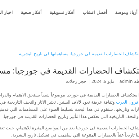
أزياء وموضة
أفضل اعشاب
أفكار تسويقية
أفكار صحية
اخبار ال
كشاف الحضارات القديمة في جورجيا: مساه
طة
admin
|
مايو 6, 2024
|
حجز رحلات
 استكشاف الحضارات القديمة في جورجيا موضوعاً شيقاً يستحق الاهتمام والدراسة، 
فرون العرب
وثقافة عريقة تعود لآلاف السنين. تعتبر الآثار والتحف التاريخية في
رات وتاريخها. سنقوم في هذا البحث بتسليط الضوء على المساهمات التي قدمته
 والتحف التاريخية التي تعكس هذا التأثير وتاريخ الحضارات القديمة في جورجيا.
اف الحضارات القديمة في جورجيا يعد من المواضيع المثيرة للاهتمام، حيث تعت
 تاريخاً غنياً بالحضارات المتنوعة التي ساهمت في تشكيل تاريخ البشرية.