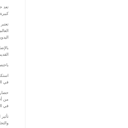
تعد ح
كبيرة
تعتبر
العالم
اليدوي
بالإض
القديم
باختص
استكش
في الع
حضارة
من أقد
في الع
تأثير
والتج