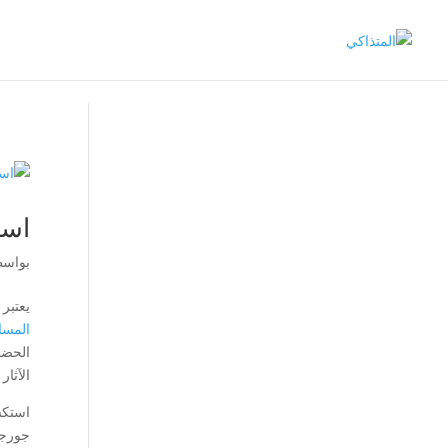
است
بواس
يعتبر
المسا
الحضا
الآثار
استكش
جورجيا