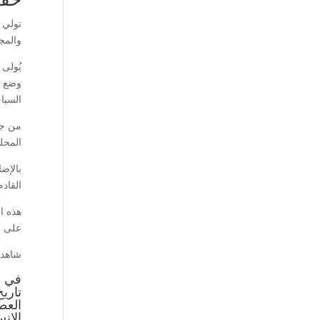
تولي ا
والمجت
يُولى
وضع ا
السياح
من جان
المحلي
بالإض
القادم
هذه ا
على ال
شاهد 
في ا
تاري
العص
الإن