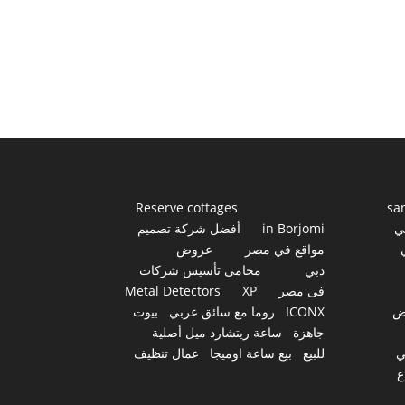
Reserve cottages
sa
ي
in Borjomi
أفضل شركة تصميم
مواقع في مصر
عروض
دبي
محامى تأسيس شركات
فى مصر
XP
Metal Detectors
ض
ICONX
روما مع سائق عربي
بيوت
جاهزة
ساعة ريتشارد ميل أصلية
ي
للبيع
بيع ساعة اوميجا
عمال تنظيف
ع