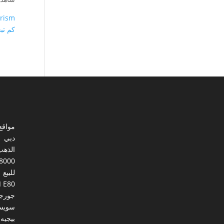
urism
كم تب
مواقع
دبي
الذهب
8000
للبيع
I E80
جورجي
سويس
بيجيه