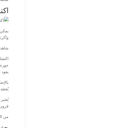
اكت
يمكن 
وأكرت
شاهد 
جورجي
يعود ت
بالإض
يُعتقد
يُعتب
قرون. 
من الم
حفظ