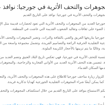
جوهرات والتحف الأثرية في جورجيا: نوافذ ع
ورجيا العديد من المجوهرات والتحف الأثرية التي تعود لحضارات قديمة مثل الإغ
الضوء على ثقافات وتقاليد الشعوب القديمة التي عاشت في المنطقة.
جورجيا بتاريخها العريق والغني بالثقافة والتراث، وتعتبر المجوهرات والتحف الأث
جية التقليدية الحرفية الرائعة والتصاميم الفريدة، وتشمل مجموعة واسعة من ال
، وغالبًا ما يتم تزيينها بالأحجار الكريمة الملونة.
لنسبة للتحف الأثرية في جورجيا، فهي تعكس تاريخ البلاد العتيق وتضم العديد من 
ة. تتضمن هذه التحف الأثرية العديد من الأواني الفخارية والزجاجية، والمجوهرات ا
مها السكان القدماء.
للزوار زيارة متاحف جورجيا للاطلاع على هذه المجوهرات والتحف الأثرية، وال
. كما يمكن أيضًا شراء المجوهرات التقليدية الجورجية كهدايا تذكارية فريدة.
نكم الاستمتاع بنوافذ على التاريخ القديم من خلال استكشاف المجوهرات والتحف
.
أيضا:
تجربة سفر منظمة إلى جورجيا: تنظيم رحلات سياحية مميزة للسعوديين