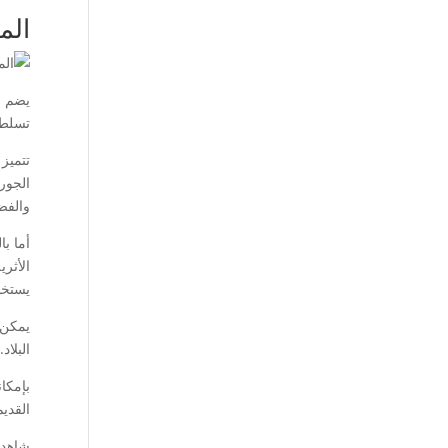
الم
يضم ج
تسلط 
تتميز 
الجور
والفضة
أما با
الأثري
يستخد
يمكن 
البلاد
بإمكا
القديم
شاهد 