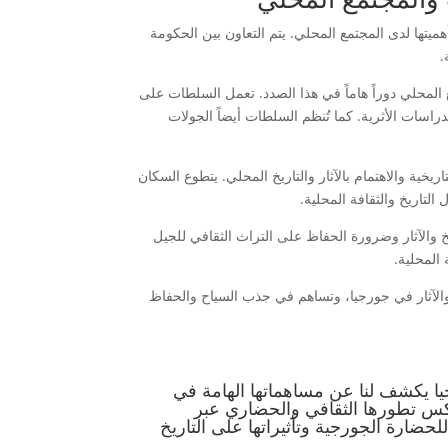
أهميتها لدى المجتمع المحلي. يتم التعاون بين الحكومة
.
ع المحلي دوراً هاماً في هذا الصدد. تعمل السلطات على
راسات الأثرية. كما تُنظم السلطات أيضاً الجولات
يخية والاهتمام بالآثار والتاريخ المحلي. يتطوع السكان
التاريخ والثقافة المحلية.
خ والآثار وضرورة الحفاظ على التراث الثقافي للجيل
 المحلية.
والآثار في جورجيا، وتساهم في جذب السياح والحفاظ
ا يكشف لنا عن مساهماتها الهامة في
تعكس تطورها الثقافي والحضاري عبر
حضارة الجورجية وتأثيراتها على التاريخ