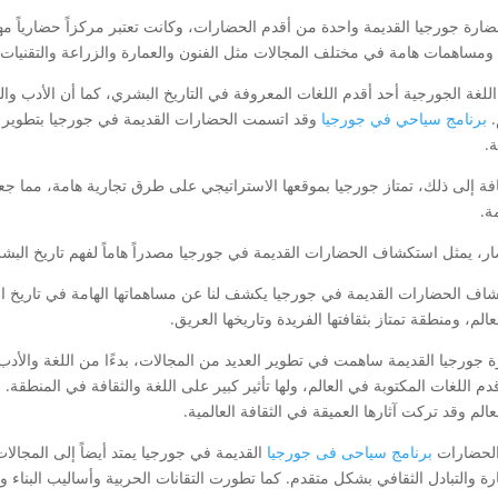
ضارة جورجيا القديمة واحدة من أقدم الحضارات، وكانت تعتبر مركزاً حضارياً مهم
 ومساهمات هامة في مختلف المجالات مثل الفنون والعمارة والزراعة والتقنيات ا
 اللغة الجورجية أحد أقدم اللغات المعروفة في التاريخ البشري، كما أن الأدب و
.
برنامج سياحي في جورجيا
وقد اتسمت الحضارات القديمة في جورجيا بتطوير ن
ة.
افة إلى ذلك، تمتاز جورجيا بموقعها الاستراتيجي على طرق تجارية هامة، مما جعله
ة.
ار، يمثل استكشاف الحضارات القديمة في جورجيا مصدراً هاماً لفهم تاريخ البشر
اف الحضارات القديمة في جورجيا يكشف لنا عن مساهماتها الهامة في تاريخ الب
الم، ومنطقة تمتاز بثقافتها الفريدة وتاريخها العريق.
 جورجيا القديمة ساهمت في تطوير العديد من المجالات، بدءًا من اللغة والأدب و
م اللغات المكتوبة في العالم، ولها تأثير كبير على اللغة والثقافة في المنطقة.
الم وقد تركت آثارها العميقة في الثقافة العالمية.
 الحضارات
برنامج سياحى فى جورجيا
القديمة في جورجيا يمتد أيضاً إلى المجالا
ارة والتبادل الثقافي بشكل متقدم. كما تطورت التقانات الحربية وأساليب البناء