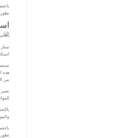
باختص
تطورها
است
تمتاز 
استكش
تستضي
هذه ال
من الح
تعتبر
الموا
بالإض
والمو
باختص
تطوره