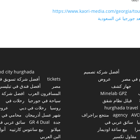
https://www.kaori-media.com/georgia/to
عد جورجيا عن السعودية
أفضل شركة تصميم
nd city hurghada
 في مصر
عروض
tickets
أفضل شركة تسويق ف
جهاز كشف
مصر
أفضل فندق في تبليسي
Minelab GPZ
المسافرون العرب
افضل شركة
فيلل نظام شقق
سياحة في جورجيا
رحلات في
hurghada travel
روسيا
رحلات في دبي
عرو
AVC
agency
منتجع براجراف
شهر عسل أذربيجان
محامي في
ا
سائق عربي في
جدة
GR 4 Dual
سائق عربي ف
را
بيع ساعة اوديمار
ميلانو
بيع سانتوس كارتييه
أنوا
مقاول تكسير
البن العربي