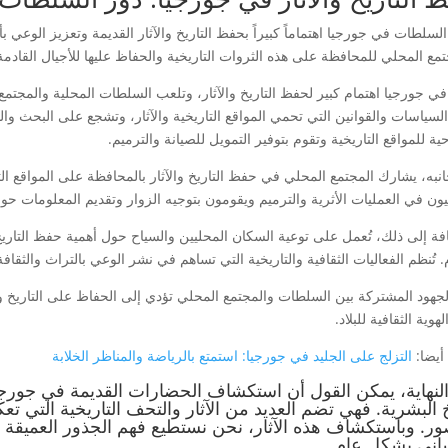
لسلطات في جورجيا اهتماماً كبيراً بحفظ التاريخ والآثار القديمة وتعزيز الوعي ب
مع المحلي للمحافظة على هذه الثروات التاريخية والحفاظ عليها للأجيال القادمة
 في جورجيا اهتمام كبير لحفظ التاريخ والآثار، وتلعب السلطات المحلية والمجتم
لسياسات والقوانين التي تحمي المواقع التاريخية والآثار، وتشجع على البحث والد
ية للمواقع التاريخية وتقوم بتوفير التمويل للصيانة والترميم.
به، يشارك المجتمع المحلي في حفظ التاريخ والآثار بالمحافظة على المواقع التار
ون في العمليات الأثرية والترميم ويقومون بتوجيه الزوار وتقديم المعلومات حول 
افة إلى ذلك، تُعمل على توعية السكان المحليين والسياح حول أهمية حفظ التاري
. تُنظم الفعاليات الثقافية والتاريخية التي تساهم في نشر الوعي بالتراث والثقافة
لجهود المشتركة بين السلطات والمجتمع المحلي تؤدي إلى الحفاظ على التاريخ 
هوية الثقافية للبلاد.
أيضا:
التزلج على الجليد في جورجيا: استمتع بالرياضة والمناظر الخلابة
لنهاية، يمكن القول أن استكشاف الحضارات القديمة في جورجي
خ البشرية. فهي تضم العديد من الآثار والتحف التاريخية التي 
ور. وباستكشاف هذه الآثار، نحن نستطيع فهم الجذور العميقة لل
ساني بشكل عام.