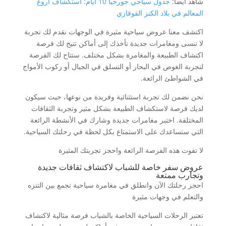
شاهد أيضا:
جدول سياحي جورجيا 10 ايام: استكشاف أروع
المعالم في بلاد الكنز القوقازي
اكتشف معنا عروض سياحية مثيرة في الوجهات نقدم لك تجربة
لا تنسى ومغامرات جديدة تأخذك إلى أماكن تتيح لك فرصة
اكتشاف الطبيعة والمغامرة بشكل مختلف. ستتاح لك الفرصة
لتجربة الغوص في البحار أو التسلق في الجبال أو ركوب الأمواج
في الشواطئ الرائعة.
نحن نضمن لك تجربة استثنائية وفريدة من نوعها، حيث سيكون
لديك فرصة لاستكشاف الطبيعة بشكل مثير وتجربة الثقافات
المختلفة. اختبر مغامرات جديدة وشارك في الأنشطة الرائعة
التي ستساعدك على الاستمتاع بكل لحظة في رحلتك السياحية.
لا تفوت هذه الفرصة الرائعة واحجز تجربتك المثيرة
عروض سفر خاصة للشباب لاكتشاف ثقافات جديدة
وتجارب ممتعة
احجز رحلتك الآن وانطلق في مغامرة سياحية تجمع بين التنزه
والتعلم في وجهات مثيرة
تعتبر الرحلات السياحية الخاصة بالشباب فرصة مثالية لاكتشاف