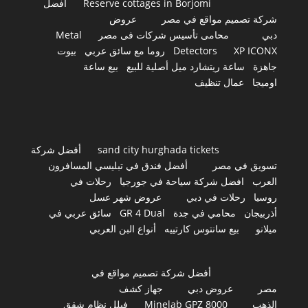
Reserve cottages in Borjomi
أفضل
شركة تصميم مواقع في مصر
عروض
دبي
محامى تأسيس شركات فى مصر
Metal
XP ICONX
Detectors
روما مع سائق عربي
بيوت
جاهزة
ساعة ريتشارد ميل أصلية للبيع
بيع ساعة
اوميجا
عمال تنظيف
sand city hurghada tickets
أفضل شركة
تسويق في مصر
أفضل فندق في تبليسي المسافرون
العرب
افضل شركة سياحة في جورجيا
رحلات في
روسيا
رحلات في دبي
عروض شهر عسل
أذربيجان
محامي في جدة
GR 4 Dual
سائق عربي في
ميلانو
بيع سانتوس كارتييه
أنواع البن العربي
أفضل شركة تصميم مواقع في
مصر
عروض دبي
جهاز كشف
الذهب
Minelab GPZ 8000
فيلل نظام شقق