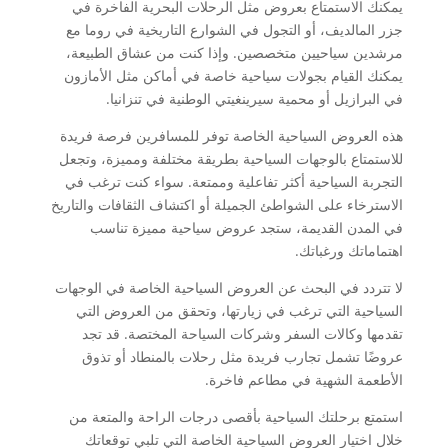
يمكنك الاستمتاع بعروض مثل الرحلات البحرية الفاخرة في
جزر المالديف، أو التجول في الشوارع التاريخية في روما مع
مرشدين سياحيين متخصصين. وإذا كنت من عشاق الطبيعة،
يمكنك القيام بجولات سياحية خاصة في أماكن مثل الأمازون
في البرازيل أو محمية سيرينغيتي الوطنية في تنزانيا.
هذه العروض السياحية الخاصة توفر للمسافرين فرصة فريدة
للاستمتاع بالوجهات السياحية بطريقة مختلفة ومميزة، وتجعل
التجربة السياحية أكثر تفاعلية وممتعة. سواء كنت ترغب في
الاسترخاء على الشواطئ الجميلة أو اكتشاف الثقافات والتاريخ
في المدن القديمة، ستجد عروض سياحية مميزة تناسب
اهتماماتك ورغباتك.
لا تتردد في البحث عن العروض السياحية الخاصة في الوجهات
السياحية التي ترغب في زيارتها، وتحقق من العروض التي
تقدمها وكالات السفر وشركات السياحة المختصة. قد تجد
عروضًا تشمل تجارب فريدة مثل رحلات بالمنطاد أو تذوق
الأطعمة الشهية في مطاعم فاخرة.
استمتع برحلتك السياحية بأقصى درجات الراحة والمتعة من
خلال اختيار العروض السياحية الخاصة التي تلبي توقعاتك