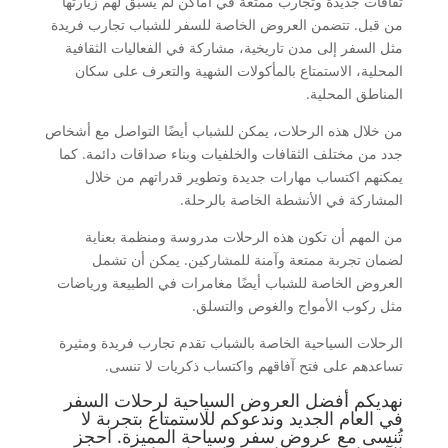
ثقافات جديدة وتجارب ممتعة في أماكن لم يسبق لهم زيارتها
من قبل. تتضمن العروض الخاصة للسفر للشباب تجارب فريدة
مثل السفر إلى مدن تاريخية، مشاركة في الفعاليات الثقافية
المحلية، الاستمتاع بالمأكولات الشهية والتعرف على سكان
المناطق المحلية.
من خلال هذه الرحلات، يمكن للشباب أيضًا التواصل مع أشخاص
جدد من مختلف الثقافات والخلفيات وبناء صداقات دائمة. كما
يمكنهم اكتساب مهارات جديدة وتطوير قدراتهم من خلال
المشاركة في الأنشطة الخاصة بالرحلة.
من المهم أن تكون هذه الرحلات مدروسة ومنظمة بعناية
لضمان تجربة ممتعة وآمنة للمشاركين. يمكن أن تشمل
العروض الخاصة للشباب أيضًا مغامرات في الطبيعة ورياضات
مثل ركوب الأمواج والغوص والتسلق.
الرحلات السياحية الخاصة بالشباب تقدم تجارب فريدة ومثيرة
تساعدهم على فتح آفاقهم واكتساب ذكريات لا تنسى.
نهديكم أفضل العروض السياحية لرحلات السفر
في العام الجديد وندعوكم للاستمتاع بتجربة لا
تُنسى مع عروض سفر وسياحة المميزة. احجز