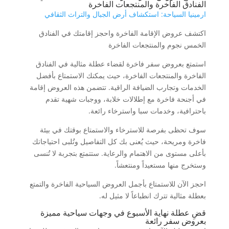
الفنادق الفاخرة والمنتجعات الفاخرة
ارمينيا السياحة: استكشاف أرض الجبال والتراث الثقافي
اكتشف عروض الإقامة الفاخرة واحجز إقامتك في الفنادق
الخمس نجوم والمنتجعات الفاخرة
استمتع بعروض سفر فاخرة لقضاء عطلة مثالية في الفنادق
الفاخرة والمنتجعات الفاخرة، حيث يمكنك الاستمتاع بأفضل
الخدمات وتجارب الضيافة الراقية. تتضمن هذه العروض إقامة
في أجنحة فاخرة مع إطلالات خلابة، ووجبات شهية تقدم
باحترافية، وخدمات سبا واسترخاء رائعة.
سوف تحظى بفرصة للاسترخاء والاستمتاع بوقتك في بيئة
فاخرة ومريحة، حيث يُعنى بك كل التفاصيل وتُلبى احتياجاتك
بأعلى مستوى من الاهتمام والرعاية. ستتمتع بتجربة لا تُنسى
وستخرج منها مستعيداً ومنتعشاً.
احجز الآن للاستمتاع بأجمل العروض السياحية الفاخرة والتمتع
بعطلة مثالية تترك انطباعاً لا مثيل له.
قضِ عطلة نهاية الأسبوع في وجهات سياحية مميزة
بعروض سفر رائعة