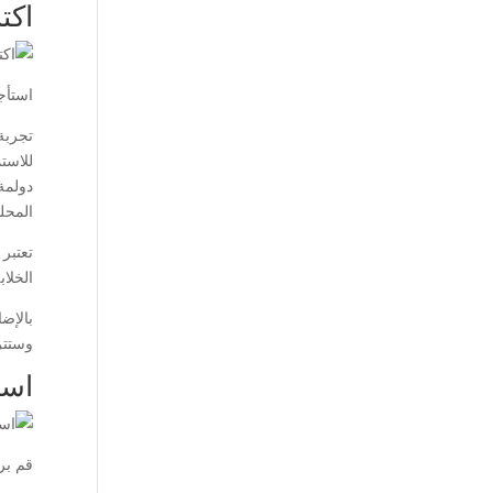
اكت
استأجر
تجربة
للاست
دولمة
المحلي
تعتبر
الخلاب
بالإض
وستتر
است
قم برح