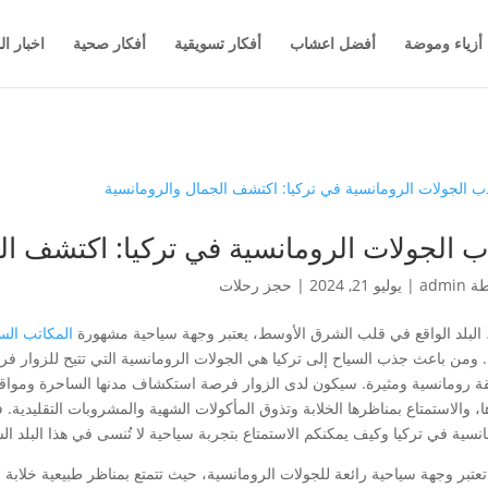
أزياء وموضة
أفضل اعشاب
أفكار تسويقية
أفكار صحية
اخبار ال
 الجولات الرومانسية في تركيا: اكتشف ال
طة
admin
|
يوليو 21, 2024
|
حجز رحلات
، البلد الواقع في قلب الشرق الأوسط، يعتبر وجهة سياحية مشهورة
المكاتب السي
. ومن باعث جذب السياح إلى تركيا هي الجولات الرومانسية التي تتيح للزوار فرص
ة رومانسية ومثيرة. سيكون لدى الزوار فرصة استكشاف مدنها الساحرة ومواقعها 
ا، والاستمتاع بمناظرها الخلابة وتذوق المأكولات الشهية والمشروبات التقليد
انسية في تركيا وكيف يمكنكم الاستمتاع بتجربة سياحية لا تُنسى في هذا البلد ال
تعتبر وجهة سياحية رائعة للجولات الرومانسية، حيث تتمتع بمناظر طبيعية خلابة 