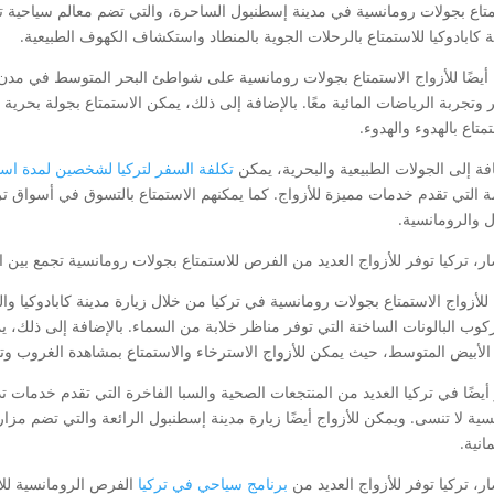
متاع بجولات رومانسية في مدينة إسطنبول الساحرة، والتي تضم معالم سياحية تاري
 كابادوكيا للاستمتاع بالرحلات الجوية بالمنطاد واستكشاف الكهوف الطبيعية.
أيضًا للأزواج الاستمتاع بجولات رومانسية على شواطئ البحر المتوسط في مدن م
 وتجربة الرياضات المائية معًا. بالإضافة إلى ذلك، يمكن الاستمتاع بجولة بحرية
متاع بالهدوء والهدوء.
افة إلى الجولات الطبيعية والبحرية، يمكن
تكلفة السفر لتركيا لشخصين لمدة اسب
 التي تقدم خدمات مميزة للأزواج. كما يمكنهم الاستمتاع بالتسوق في أسواق تركيا
ل والرومانسية.
ر، تركيا توفر للأزواج العديد من الفرص للاستمتاع بجولات رومانسية تجمع بين ال
لأزواج الاستمتاع بجولات رومانسية في تركيا من خلال زيارة مدينة كابادوكيا وال
كوب البالونات الساخنة التي توفر مناظر خلابة من السماء. بالإضافة إلى ذلك،
 الأبيض المتوسط، حيث يمكن للأزواج الاسترخاء والاستمتاع بمشاهدة الغروب وت
 أيضًا في تركيا العديد من المنتجعات الصحية والسبا الفاخرة التي تقدم خدمات ت
سية لا تنسى. ويمكن للأزواج أيضًا زيارة مدينة إسطنبول الرائعة والتي تضم مزا
انية.
ر، تركيا توفر للأزواج العديد من
برنامج سياحي في تركيا
الفرص الرومانسية للاس