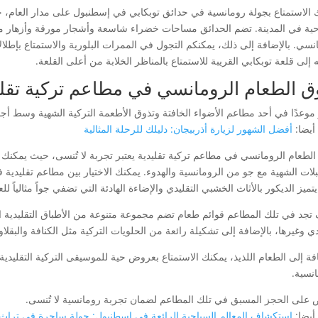
 الاستمتاع بجولة رومانسية في حدائق توبكابي في إسطنبول على مدار العام، ح
حية في المدينة. تضم الحدائق مساحات خضراء شاسعة وأشجار مورقة وأزهار متنوع
نسي. بالإضافة إلى ذلك، يمكنكم التجول في الممرات البلورية والاستمتاع بإطلا
 إلى قلعة توبكابي القريبة للاستمتاع بالمناظر الخلابة من أعلى القلعة.
ق الطعام الرومانسي في مطاعم تركية تقلي
موعدًا في أحد مطاعم الأضواء الخافتة وتذوق الأطعمة التركية الشهية وسط أجو
أيضا:
أفضل الشهور لزيارة أذربيجان: دليلك للرحلة المثالية
الطعام الرومانسي في مطاعم تركية تقليدية يعتبر تجربة لا تُنسى، حيث يمكنك ال
بلات الشهية مع جو من الرومانسية والهدوء. يمكنك الاختيار بين مطاعم تقليدية 
ميز الديكور بالأثاث الخشبي التقليدي والإضاءة الهادئة التي تضفي جواً مثالياً ل
جد في تلك المطاعم قوائم طعام تضم مجموعة متنوعة من الأطباق التقليدية التر
ي وغيرها، بالإضافة إلى تشكيلة رائعة من الحلويات التركية مثل الكنافة والبقلاو
افة إلى الطعام اللذيذ، يمكنك الاستمتاع بعروض حية للموسيقى التركية التقلي
انسية.
على الحجز المسبق في تلك المطاعم لضمان تجربة رومانسية لا تُنسى.
أيضا:
استكشاف المعالم السياحية الرائعة في اسطنبول: جولة ساحرة في تراث 