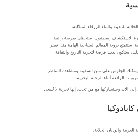
سية
بة للمدينة والماء الزرقاء المتلألئة.
لطرق لاستكشاف إسطنبول. ستحظى بفرصة رائعة
. ستتمتع برؤية المعالم السياحية الهامة مثل قصر
ذلك، ستكون لديك فرصة لتجربة التاريخ والثقافة
ث يمكنك الجلوس على متن السفينة ومشاهدة المناظر
روبات الرائعة أثناء الرحلة البحرية.
لى الأبد وستشاركها مع من تحب. إنها تجربة لا تُنسى
كابادوكيا
لغريبة والوديان الخلابة.