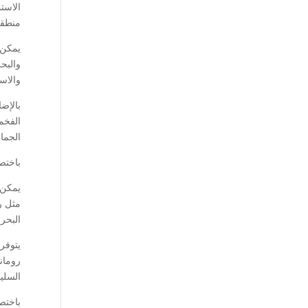
الاست
منطقة
يمكن 
والبحر
والاست
بالإض
الفخمة
الجما
باختصا
يمكن ل
مثل ر
البحر
يتوفر
رومان
السليم
باختصا