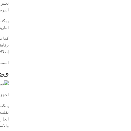
تعتبر
الفري
يمكنك
التار
كما ي
بإقامت
إطلالا
استمتع
قضا
احجز 
يمكنك 
تقليد
الخار
والاست