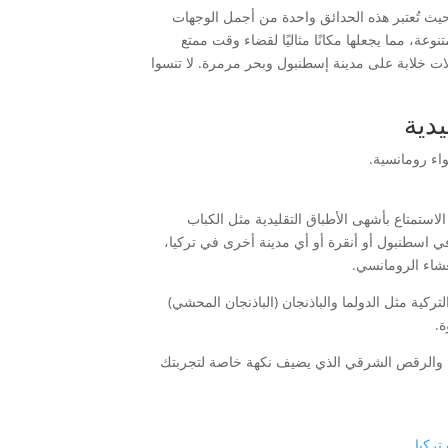
يث تُعتبر هذه الحدائق واحدة من أجمل الوجهات
ة، مما يجعلها مكانًا مثاليًا لقضاء وقت ممتع
لات خلابة على مدينة إسطنبول وبحر مرمرة. لا تنسوا
دية
اء رومانسية.
استمتاع بأشهى الأطباق التقليدية مثل الكباب
في اسطنبول أو أنقرة أو أي مدينة أخرى في تركيا،
لعشاء الرومانسي.
كية مثل الدولما والباذنجان (الباذنجان المحشي)
ة.
دية والرقص الشرقي الذي يضيف نكهة خاصة لتجربتك
تركيا