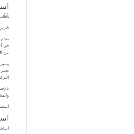
است
قم بز
تقدم 
في أح
من ال
يتميز 
تعتبر
التركي
بالإض
والمنت
استمت
است
استمت