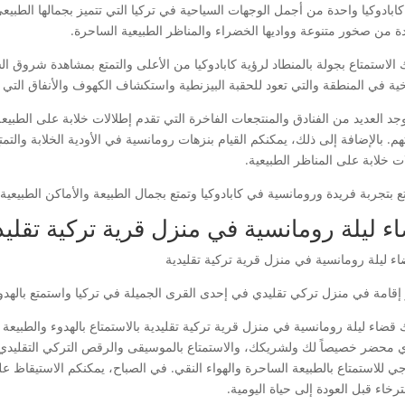
 كابادوكيا واحدة من أجمل الوجهات السياحية في تركيا التي تتميز بجمالها الطبي
دة من صخور متنوعة وواديها الخضراء والمناظر الطبيعية الساحرة.
 الاستمتاع بجولة بالمنطاد لرؤية كابادوكيا من الأعلى والتمتع بمشاهدة شروق ا
يخية في المنطقة والتي تعود للحقبة البيزنطية واستكشاف الكهوف والأنفاق التي 
وجد العديد من الفنادق والمنتجعات الفاخرة التي تقدم إطلالات خلابة على الطبيع
هم. بالإضافة إلى ذلك، يمكنكم القيام بنزهات رومانسية في الأودية الخلابة والت
ت خلابة على المناظر الطبيعية.
 بتجربة فريدة ورومانسية في كابادوكيا وتمتع بجمال الطبيعة والأماكن الطبيعية
ء ليلة رومانسية في منزل قرية تركية تقليد
إقامة في منزل تركي تقليدي في إحدى القرى الجميلة في تركيا واستمتع بالهدوء
قضاء ليلة رومانسية في منزل قرية تركية تقليدية بالاستمتاع بالهدوء والطبيعة 
ي محضر خصيصاً لك ولشريكك، والاستمتاع بالموسيقى والرقص التركي التقليدي. 
جي للاستمتاع بالطبيعة الساحرة والهواء النقي. في الصباح، يمكنكم الاستيقاظ 
رخاء قبل العودة إلى حياة اليومية.