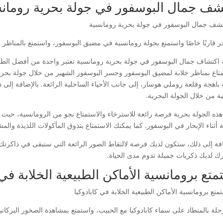
شف جمال البوسفور في جولة بحرية رومان
 قاربًا خاصًا واستمتع بجولة رومانسية في مضيق البوسفور، واستمتع بالمناظر الخلا
 اكتشاف جمال البوسفور في جولة بحرية رومانسية تعتبر واحدة من أفضل ا
متاع بمناظر خلابة لمضيق البوسفور وجسر البوسفور الشهير من خلال جولة بحرية
 باهجة وقلعة روملي هوسار، إلى جانب الأحياء الساحلية الرائعة. بالإضافة إلى 
ة من خلال الجولة البحرية.
 هذه الجولة بحرية فرصة رائعة للاسترخاء والاستمتاع بجو من الرومانسية، حي
ة أثناء الإبحار في البوسفور. كما يمكنك الاستمتاع بتذوق المأكولات اللذيذة والمش
افة إلى ذلك، ستكون لديك فرصة لالتقاط الصور الرائعة التي ستبقى في ذاكرتك إ
ك لديك ذكريات جميلة تدوم مدى الحياة.
متع برومانسية الأماكن الطبيعية الخلابة في 
لة بالمنطاد على سماء كابادوكيا مع الحبيب، واستمتع بمشاهدة الصخور البركانية ا