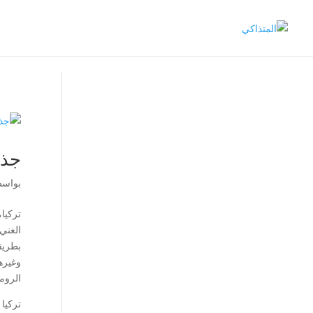
جذب
بواس
تركيا
الغني
بطريق
وغيره
الروم
تركيا 