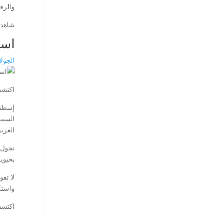
والرفا
شاهد 
است
الجول
اكتشف
إسطنب
السني
العري
تجول 
بحيوي
لا تف
واستك
اكتشف