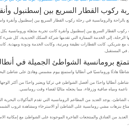
بة ركوب القطار السريع بين إسطنبول وأنق
ع بالراحة والرومانسية في رحلة ركوب القطار السريع بين إسطنبول وأنقرة واستمت
 ركوب القطار السريع بين إسطنبول وأنقرة كانت تجربة مذهلة ورومانسية بكل معنى
ها الرحلة، إلى الخدمة الممتازة التي تقدمها شركة السكك الحديدية، كل شيء كان
 مع شريكي. كانت القطارات نظيفة ومرتبة، وكانت الخدمة ودودة ومهذبة. كانت ل
في المستقبل.
متع برومانسية الشواطئ الجميلة في أنطالي
شاطئًا هادئًا ورومانسيًا في أنطاليا واستمتع بيوم مشمس وهادئ على شاطئ الب
 شاطئ أنطاليا واحدًا من أفضل الشواطئ في تركيا ويعتبر واحدًا من أكثر الو
 ناعمة ومياه صافية وزرقاء، مما يجعله مثاليًا لقضاء وقت رومانسي.
 الشاطئ، يوجد العديد من المطاعم الرومانسية التي تقدم المأكولات البحرية الط
متاع بنزهات مشي رومانسية على الشاطئ أو الاسترخاء ومشاهدة غروب الشمس
 العديد من الفنادق والمنتجعات الفاخرة الموجودة على الشواطئ مع إمكانية الاس
.