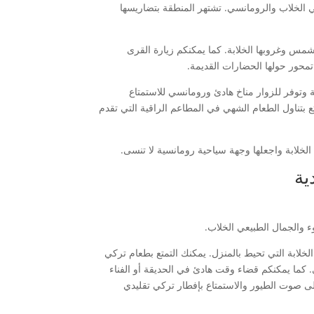
عي الخلاب والرومانسي. تشتهر المنطقة بتضاريسها
لشمس وغروبها الخلابة. كما يمكنكم زيارة القرى
تمحور حولها الحضارات القديمة.
ة وتوفر للزوار مناخ هادئ ورومانسي للاستمتاع
متع بتناول الطعام الشهي في المطاعم الراقية التي تقدم
 الخلابة واجعلها وجهة سياحية رومانسية لا تنسى.
ية
 والجمال الطبيعي الخلاب.
الخلابة التي تحيط بالمنزل. يمكنك التمتع بطعام تركي
كما يمكنكم قضاء وقت هادئ في الحديقة أو الفناء
على صوت الطيور والاستمتاع بإفطار تركي تقليدي