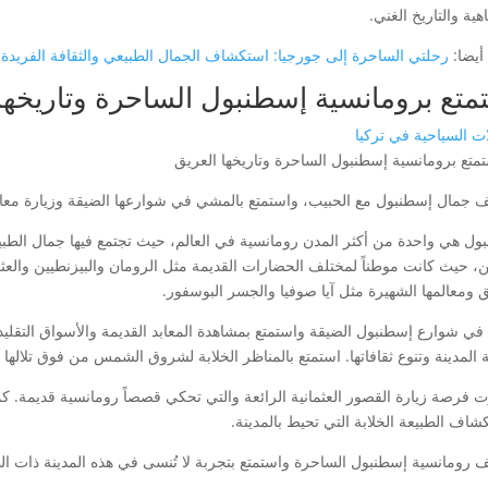
هية والتاريخ الغني.
أيضا:
رحلتي الساحرة إلى جورجيا: استكشاف الجمال الطبيعي والثقافة الفريدة
متع برومانسية إسطنبول الساحرة وتاريخها
ات السياحية في تركيا
 جمال إسطنبول مع الحبيب، واستمتع بالمشي في شوارعها الضيقة وزيارة معالمها 
ول هي واحدة من أكثر المدن رومانسية في العالم، حيث تجتمع فيها جمال الطبيعة
ن، حيث كانت موطناً لمختلف الحضارات القديمة مثل الرومان والبيزنطيين والعثم
ق ومعالمها الشهيرة مثل آيا صوفيا والجسر البوسفور.
في شوارع إسطنبول الضيقة واستمتع بمشاهدة المعابد القديمة والأسواق التقليد
ة المدينة وتنوع ثقافاتها. استمتع بالمناظر الخلابة لشروق الشمس من فوق تلاله
وت فرصة زيارة القصور العثمانية الرائعة والتي تحكي قصصاً رومانسية قديمة. 
شاف الطبيعة الخلابة التي تحيط بالمدينة.
 رومانسية إسطنبول الساحرة واستمتع بتجربة لا تُنسى في هذه المدينة ذات الطاب