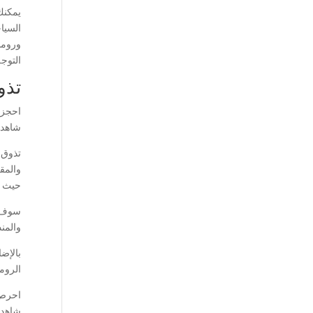
يمكنك
السيا
وروما
التوجه
تذو
احجز 
شاهد 
تذوق 
والمق
حيث يت
سوف ت
والمند
بالإض
الروم
احرص 
شاهد 