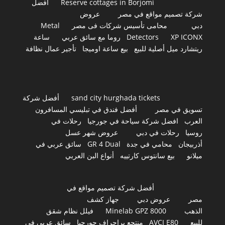
Reserve cottages in Borjomi
أفضل
شركة تصميم مواقع في مصر
عروض
دبي
محامى تأسيس شركات فى مصر
Metal
XP ICONX
Detectors
روما مع سائق عربي
ساعة
ريتشارد ميل أصلية للبيع
بيع ساعة اوميجا
تأجير عمال نظافة
sand city hurghada tickets
أفضل شركة
تسويق في مصر
أفضل فندق في تبليسي المسافرون
العرب
افضل شركة سياحة في جورجيا
رحلات في
روسيا
رحلات في دبي
عروض شهر عسل
أذربيجان
محامي في جدة
GR 4 Dual
سائق عربي في
ميلانو
بيع سانتوس كارتييه
أنواع البن العربي
أفضل شركة تصميم مواقع في
مصر
عروض دبي
جهاز كشف
الذهب
Minelab GPZ 8000
فيلل نظام شقق
للبيع
AVCI E80
منتجع براجراف جورجيا
سائق عربي في