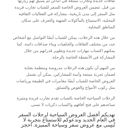
ثقافات جديدة وتجارب ممتعة في أماكن لم يسبق لهم زيارتها
من قبل. تتضمن العروض الخاصة للسفر للشباب تجارب فريدة
مثل السفر إلى مدن تاريخية، مشاركة في الفعاليات الثقافية
المحلية، الاستمتاع بالمأكولات الشهية والتعرف على سكان
المناطق المحلية.
من خلال هذه الرحلات، يمكن للشباب أيضًا التواصل مع أشخاص
جدد من مختلف الثقافات والخلفيات وبناء صداقات دائمة. كما
يمكنهم اكتساب مهارات جديدة وتطوير قدراتهم من خلال
المشاركة في الأنشطة الخاصة بالرحلة.
من المهم أن تكون هذه الرحلات مدروسة ومنظمة بعناية
لضمان تجربة ممتعة وآمنة للمشاركين. يمكن أن تشمل
العروض الخاصة للشباب أيضًا مغامرات في الطبيعة ورياضات
مثل ركوب الأمواج والغوص والتسلق.
الرحلات السياحية الخاصة بالشباب تقدم تجارب فريدة ومثيرة
تساعدهم على فتح آفاقهم واكتساب ذكريات لا تنسى.
نهديكم أفضل العروض السياحية لرحلات السفر
في العام الجديد وندعوكم للاستمتاع بتجربة لا
تُنسى مع عروض سفر وسياحة المميزة. احجز