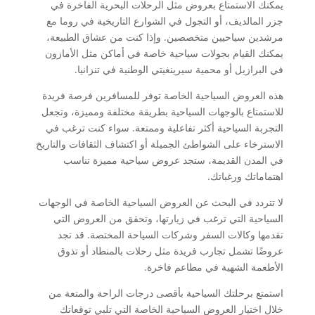
يمكنك الاستمتاع بعروض مثل الرحلات البحرية الفاخرة في
جزر المالديف، أو التجول في الشوارع التاريخية في روما مع
مرشدين سياحيين متخصصين. وإذا كنت من عشاق الطبيعة،
يمكنك القيام بجولات سياحية خاصة في أماكن مثل الأمازون
في البرازيل أو محمية سيرينغيتي الوطنية في تنزانيا.
هذه العروض السياحية الخاصة توفر للمسافرين فرصة فريدة
للاستمتاع بالوجهات السياحية بطريقة مختلفة ومميزة، وتجعل
التجربة السياحية أكثر تفاعلية وممتعة. سواء كنت ترغب في
الاسترخاء على الشواطئ الجميلة أو اكتشاف الثقافات والتاريخ
في المدن القديمة، ستجد عروض سياحية مميزة تناسب
اهتماماتك ورغباتك.
لا تتردد في البحث عن العروض السياحية الخاصة في الوجهات
السياحية التي ترغب في زيارتها، وتحقق من العروض التي
تقدمها وكالات السفر وشركات السياحة المختصة. قد تجد
عروضًا تشمل تجارب فريدة مثل رحلات بالمنطاد أو تذوق
الأطعمة الشهية في مطاعم فاخرة.
استمتع برحلتك السياحية بأقصى درجات الراحة والمتعة من
خلال اختيار العروض السياحية الخاصة التي تلبي توقعاتك