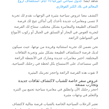
شاهد أيضا:
جدول سياحي جورجيا 10 ايام: استكشاف أروع
المعالم في بلاد الكنز القوقازي
اكتشف معنا عروض سياحية مثيرة في الوجهات نقدم لك تجربة
لا تنسى ومغامرات جديدة تأخذك إلى أماكن تتيح لك فرصة
اكتشاف الطبيعة والمغامرة بشكل مختلف. ستتاح لك الفرصة
لتجربة الغوص في البحار أو التسلق في الجبال أو ركوب الأمواج
في الشواطئ الرائعة.
نحن نضمن لك تجربة استثنائية وفريدة من نوعها، حيث سيكون
لديك فرصة لاستكشاف الطبيعة بشكل مثير وتجربة الثقافات
المختلفة. اختبر مغامرات جديدة وشارك في الأنشطة الرائعة
التي ستساعدك على الاستمتاع بكل لحظة في رحلتك السياحية.
لا تفوت هذه الفرصة الرائعة واحجز تجربتك المثيرة
عروض سفر خاصة للشباب لاكتشاف ثقافات جديدة
وتجارب ممتعة
احجز رحلتك الآن وانطلق في مغامرة سياحية تجمع بين التنزه
والتعلم في وجهات مثيرة
تعتبر الرحلات السياحية الخاصة بالشباب فرصة مثالية لاكتشاف