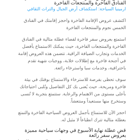
الفنادق الفاخرة والمنتجعات الفاخرة
ارمينيا السياحة: استكشاف أرض الجبال والتراث الثقافي
اكتشف عروض الإقامة الفاخرة واحجز إقامتك في الفنادق
الخمس نجوم والمنتجعات الفاخرة
استمتع بعروض سفر فاخرة لقضاء عطلة مثالية في الفنادق
الفاخرة والمنتجعات الفاخرة، حيث يمكنك الاستمتاع بأفضل
الخدمات وتجارب الضيافة الراقية. تتضمن هذه العروض إقامة
في أجنحة فاخرة مع إطلالات خلابة، ووجبات شهية تقدم
باحترافية، وخدمات سبا واسترخاء رائعة.
سوف تحظى بفرصة للاسترخاء والاستمتاع بوقتك في بيئة
فاخرة ومريحة، حيث يُعنى بك كل التفاصيل وتُلبى احتياجاتك
بأعلى مستوى من الاهتمام والرعاية. ستتمتع بتجربة لا تُنسى
وستخرج منها مستعيداً ومنتعشاً.
احجز الآن للاستمتاع بأجمل العروض السياحية الفاخرة والتمتع
بعطلة مثالية تترك انطباعاً لا مثيل له.
قضِ عطلة نهاية الأسبوع في وجهات سياحية مميزة
بعروض سفر رائعة