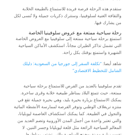
ستقدم هذه الرحلة فرصة فريدة للاستمتاع بالطبيعة الخلابة
والثقافة الغنية لسلوفينيا، وستترك ذكريات جميلة ولا تُنسى لكل
من يشارك فيها.
رحلة سياحية ممتعة مع عروض سلوفينيا الخاصة
استمتع برحلة سياحية ممتعة إلى سلوفينيا مع العروض الخاصة
التي تشمل تذاكر الطيران مجاناً، استكشف الأماكن السياحية
الشهيرة واستمتع بوقتك بكل راحة.
شاهد أيضا:
“تكلفة السفر إلى جورجيا من السعودية: دليلك
الشامل للتخطيط الاقتصادي”
تقدم سلوفينيا بالعديد من الفرص للاستمتاع برحلة سياحية
ممتعة، حيث تتمتع البلاد بمناظر طبيعية خلابة وقرى ساحرة.
يمكنك الاستمتاع بزيارة بحيرة بليد، وهي بحيرة جميلة تقع في
منتزه تريغلاف الوطني وتوفر الفرصة لممارسة الأنشطة المائية
والتجول في الطبيعة. كما يمكنك استكشاف العاصمة ليوبليانا،
والتي تعتبر واحدة من أجمل المدن الأوروبية وتضم العديد من
المعالم السياحية الرائعة مثل قلعة ليوبليانا وجسر التنين. لا
تفوت زيارة مدينة بوهينج الساحرة والتي تشتهر بمناظرها