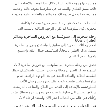
مما يجعلها وجهة مثالية للسفر خلال هذا الوقت. بالإضافة إلى
ذلك، تتميز الفنادق والمطاعم في سلوفينيا بجودة عالية وخدمة
ممتازة، مما يجعل تجربة الإقامة والتمتع بالطعام سارة ومريحة.
لذا، إذا كنت تبحث عن رحلة سفر مميزة وممتعة بتكلفة
معقولة، فإن سلوفينيا قد تكون الوجهة المثالية بالنسبة لك.
رحلة سحرية إلى سلوفينيا مع العروض الساحرة وتذاكر
الطيران مجاناً
احجز رحلتك السحرية إلى سلوفينيا واستمتع بعروض ساحرة
تشمل تذاكر الطيران مجاناً، استكشف جمال البلاد واستمتع
بتجربة سفر لا تنسى.
تحقق من رحلة سحرية إلى سلوفينيا مع عروض ساحرة لا تُ
استمتع بتذاكر الطيران مجانًا مع حجز رحلتك، واستكشف جمال
الطبيعة الخلابة والثقافة الغنية في هذا الوجهة الرائعة. تقدم
سلوفينيا مناظر طبيعية خلابة مثل بحيرة بليد وجبال الألب
السلوفينية، بالإضافة إلى العديد من القلاع والمتاحف التاريخية.
ستكون رحلتك إلى سلوفينيا تجربة فريدة وساحرة تجعلك تشعر
وكأنك في عالم من الخيال. احجز الآن واستعد لرحلة لا تُ
في الختام، نحن نشجع الجميع على الاستفادة من