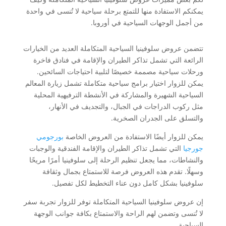
يمكنكم الاستفادة منها للتمتع برحلة سياحية لا تُنسى في واحدة
من أجمل الوجهات السياحية في أوروبا.
تتضمن عروض سلوفينيا السياحية المتكاملة العديد من الخيارات
الرائعة التي تشمل تذاكر الطيران والإقامة في فنادق فاخرة
ورحلات سياحية مصممة خصيصًا لتلبية احتياجات السائحين.
يمكن للزوار اختيار برامج سياحية متكاملة تشمل زيارة المعالم
السياحية الشهيرة والمشاركة في الأنشطة الترفيهية المحلية
مثل ركوب الدراجات في الجبال، والتجديف في الأنهار،
والتسلق على الجدران الصخرية.
يمكن للزوار أيضًا الاستفادة من العروض الخاصة
بورجومي
جورجيا
التي تشمل تذاكر الطيران والإقامة الفندقية والوجبات
والنشاطات، مما يجعل تنظيم الرحلة إلى سلوفينيا أمرًا مريحًا
وسهلًا. تقدم هذه العروض فرصة للاستمتاع بجمال وثقافة
سلوفينيا بشكل كامل دون عناء التخطيط لكل تفصيل.
إن عروض سلوفينيا السياحية المتكاملة توفر للزوار تجربة سفر
لا تُنسى وتضمن لهم الراحة والاستمتاع بكافة جوانب الوجهة
السياحية.