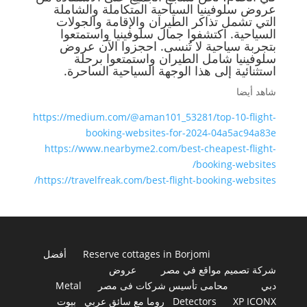
عروض سلوفينيا السياحية المتكاملة والشاملة
التي تشمل تذاكر الطيران والإقامة والجولات
السياحية. اكتشفوا جمال سلوفينيا واستمتعوا
بتجربة سياحية لا تُنسى. احجزوا الآن عروض
سلوفينيا شامل الطيران واستمتعوا برحلة
استثنائية إلى هذا الوجهة السياحية الساحرة.
شاهد أيضا
https://medium.com/@aman101_53281/top-10-flight-
booking-websites-for-2024-04a5ac94a83e
https://www.nearbyme2.com/best-cheapest-flight-
booking-websites/
https://travelfreak.com/best-flight-booking-websites/
Reserve cottages in Borjomi
أفضل
شركة تصميم مواقع في مصر
عروض
دبي
محامى تأسيس شركات فى مصر
Metal
XP ICONX
Detectors
روما مع سائق عربي
بيوت