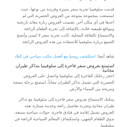
قدمت سلوفينيا تجربة سفر مميزة وفريدة من نوعها، حيث
استمتعت بمجموعة متنوعة من العروض الحصرية التي لم
أجدها في أي مكان آخر. تضمنت العروض زيارة معابد تاريخية
ومواقع طبيعية خلابة، بالإضافة إلى تجربة الطعام الرائعة
والاستمتاع بالثقافة المحلية. كانت تجربة سفر لا تُنسى وأنصح
الجميع بزيارة سلوفينيا للاستفادة من هذه العروض الرائعة.
شاهد أيضا:
استكشف روسيا مع أفضل مكتب سياحي في البلاد
استمتع بعروض سفر فاخرة إلى سلوفينيا بتذاكر طيران
مجانية
احجز رحلتك الفاخرة إلى سلوفينيا واحصل على العروض
الحصرية التي تشمل تذاكر الطيران مجاناً، استمتع برحلة ممتعة
ومريحة بين السماء والأرض.
يمكنك الاستمتاع بعروض سفر فاخرة إلى سلوفينيا مع تذاكر
طيران مجانية وتجربة تفاصيل رائعة وخدمة ممتازة. هذه
العروض تشمل إقامة في فنادق فاخرة، جولات سياحية ممتعة،
تذوق الطعام الشهي، واستكشاف المعالم السياحية الرائعة في
سلوفينيا.