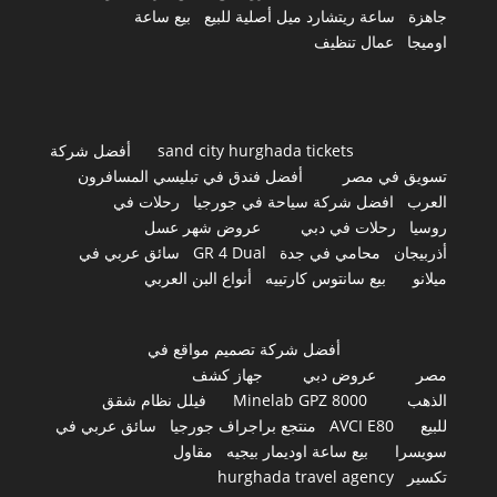
جاهزة
ساعة ريتشارد ميل أصلية للبيع
بيع ساعة
اوميجا
عمال تنظيف
sand city hurghada tickets
أفضل شركة
تسويق في مصر
أفضل فندق في تبليسي المسافرون
العرب
افضل شركة سياحة في جورجيا
رحلات في
روسيا
رحلات في دبي
عروض شهر عسل
أذربيجان
محامي في جدة
GR 4 Dual
سائق عربي في
ميلانو
بيع سانتوس كارتييه
أنواع البن العربي
أفضل شركة تصميم مواقع في
مصر
عروض دبي
جهاز كشف
الذهب
Minelab GPZ 8000
فيلل نظام شقق
للبيع
AVCI E80
منتجع براجراف جورجيا
سائق عربي في
سويسرا
بيع ساعة اوديمار بيجيه
مقاول
تكسير
hurghada travel agency