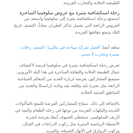
الطبيعية الخلابة والتجارب الفريدة.
رحلة استكشافية مثيرة مع عروض سلوفينيا الساحرة
استمتع برحلة استكشافية مثيرة إلى سلوفينيا واستفد من
العروض الرائعة التي تشمل تذاكر الطيران مجاناً، اكتشف تاريخ
البلاد وتمتع بثقافتها الفريدة.
شاهد أيضا:
أفضل شركة سياحة في ماليزيا: اكتشف رحلات
مميزة وتجارب لا تنسى
تعرض رحلة استكشافية مثيرة في سلوفينيا فرصة لاكتشاف
جمال الطبيعة الخلابة والثقافة الساحرة في هذا البلد الأوروبي.
سيتمتع المشاركون بفرصة لزيارة العديد من المعالم السياحية
الرائعة مثل بحيرة بليد وقلعة بليد وغابة كرانسكا والعديد من
المناطق الجبلية الخلابة.
بالإضافة إلى ذلك، ستتاح للمشاركين الفرصة للتمتع بالمأكولات
اللذيذة والنكهات الفريدة من نوعها في رحلة الطعام والنبيذ في
الريف السلوفيني. سيحظى الضيوف أيضًا بفرصة لتجربة
الأنشطة الرياضية المثيرة مثل ركوب الدراجات في الجبال،
وركوب الزوارق في الأنهار الجميلة، والمزيد.