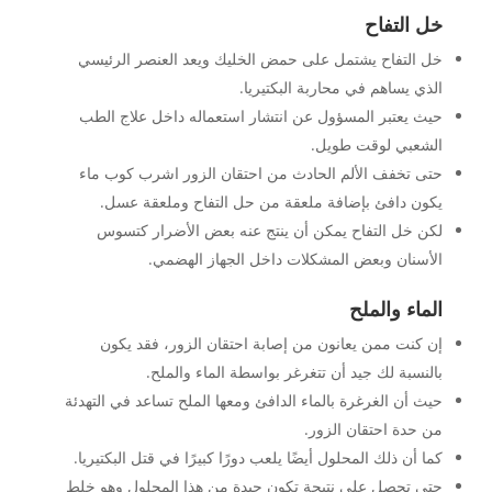
خل التفاح
خل التفاح يشتمل على حمض الخليك ويعد العنصر الرئيسي
الذي يساهم في محاربة البكتيريا.
حيث يعتبر المسؤول عن انتشار استعماله داخل علاج الطب
الشعبي لوقت طويل.
حتى تخفف الألم الحادث من احتقان الزور اشرب كوب ماء
يكون دافئ بإضافة ملعقة من حل التفاح وملعقة عسل.
لكن خل التفاح يمكن أن ينتج عنه بعض الأضرار كتسوس
الأسنان وبعض المشكلات داخل الجهاز الهضمي.
الماء والملح
إن كنت ممن يعانون من إصابة احتقان الزور، فقد يكون
بالنسبة لك جيد أن تتغرغر بواسطة الماء والملح.
حيث أن الغرغرة بالماء الدافئ ومعها الملح تساعد في التهدئة
من حدة احتقان الزور.
كما أن ذلك المحلول أيضًا يلعب دورًا كبيرًا في قتل البكتيريا.
حتى تحصل على نتيجة تكون جيدة من هذا المحلول وهو خلط