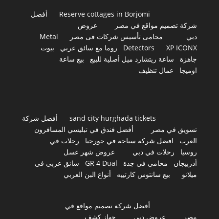
Reserve cottages in Borjomi
أفضل
شركة تصميم مواقع في مصر
عروض
دبي
محامى تأسيس شركات فى مصر
Metal
XP ICONX
Detectors
روما مع سائق عربي
بيوت
جاهزة
ساعة ريتشارد ميل أصلية للبيع
بيع ساعة
اوميجا
عمال تنظيف
sand city hurghada tickets
أفضل شركة
تسويق في مصر
أفضل فندق في تبليسي المسافرون
العرب
افضل شركة سياحة في جورجيا
رحلات في
روسيا
رحلات في دبي
عروض شهر عسل
أذربيجان
محامي في جدة
GR 4 Dual
سائق عربي في
ميلانو
بيع سانتوس كارتييه
أنواع البن العربي
أفضل شركة تصميم مواقع في
مصر
عروض دبي
جهاز كشف