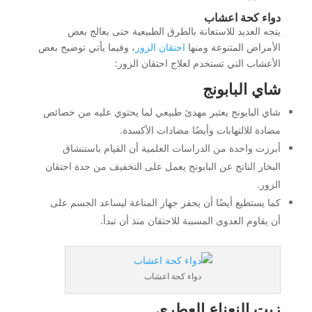
دواء كحة اعشاب
يتجه العديد للاستعانة بالطرق الطبيعية حتى يعالج بعض
الأمراض المتنوعة ومنها
احتقان الزور
، وفيما يأتي توضيح بعض
الأعشاب التي تستخدم لعلاج احتقان الزور:
شاي البابونج
شاي البابونج يعتبر مهدئ طبيعي لما يحتوي عليه من خصائص
مضادة للالتهابات وأيضًا مضادات الأكسدة.
أبرزت واحدة من الدراسات العلمية أن القيام باستنشاق
البخار الناتج عن البابونج يعمل على التخفيف من حدة احتقان
الزور.
كما يستطيع أيضًا أن يحفز جهاز المناعة ليساعد الجسم على
أن يقاوم العدوى المسببة للاحتقان منذ أن تبدأ.
دواء كحة اعشاب
زيت النعناع العطري