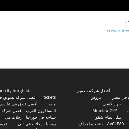
ر
forewordre
أفضل شركة تصميم
nd city hurghada
 في مصر
عروض
tickets
أفضل شركة تسويق ف
جهاز كشف
مصر
أفضل فندق في تبليسي
Minelab GPZ
المسافرون العرب
افضل شركة
فيلل نظام شقق
سياحة في جورجيا
رحلات في
AVCI E80
منتجع براجراف
روسيا
رحلات في دبي
عرو