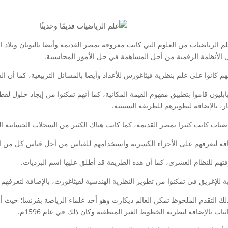
م الرياضيات من العلوم التي كانت معروفة بمصر القديمة وأيضا باليونان وبلاد ال
ل الأنظمة الرقمية من أجل المساهمة في حل الأمور المحاسبية.
هم كانوا على علم بنظرية فيثاغورس للأعداد وأيضا بالمسائل التربيعية، كما أن ا
بابليون قاموا بتطبيق مفهوم القيمة المكانية، كما أنهم تمكنوا من إيجاد حلول ل
ار، بالإضافة لتطويرهم للطريقة الستينية.
اضيات كانت كثيرا بمصر القديمة، كما كانت هناك الكثير من السجلات الحسابية ا
افة لتعرفهم على الأجزاء الكسرية واستخدامهم للقياس من أجل قياس كل من ا
تهم للنظام العشري، كما أن هذه الطريقة قد أطلق عليها اسم البرديات.
ة للإغريق في تمكنوا من تطوير النظرية الهندسية لفيثاغورث، بالإضافة لتعرفهم ع
لك التقدم الملحوظ تمكن العالم ديكارت وهو أحد علماء الرياضة بفرنسا؛ حيث أنه
ثيات بالإضافة لنظرية الخطوط الغير المنطقية وكان ذلك في عام 1596م.