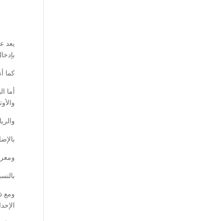
يعد عل
بإدخا
كما أن
أما ال
والأوت
والري
بالإض
ومعرف
بالنسب
ومع ذ
الإحدا