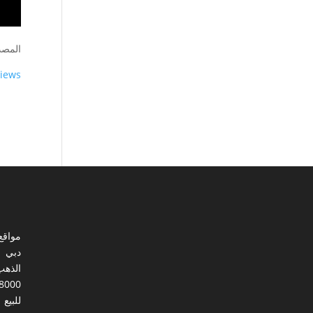
المصد
views
مواقع
دبي
الذهب
8000
للبيع