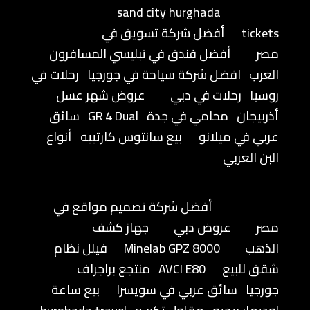
sand city hurghada
tickets
أفضل شركة تسويق في
مصر
أفضل فندق في تبليسي المسافرون
العرب
افضل شركة سياحة في جورجيا
رحلات في
روسيا
رحلات في دبي
عروض شهر عسل
أذربيجان
محامي في جدة
GR 4 Dual
سائق
عربي في ميلانو
بيع سانتوس كارتييه
أنواع
البن العربي
أفضل شركة تصميم مواقع في
مصر
عروض دبي
جهاز كشف
الذهب
Minelab GPZ 8000
فيلل نظام
شقق للبيع
AVCI E80
منتجع براجراف
جورجيا
سائق عربي في سويسرا
بيع ساعة