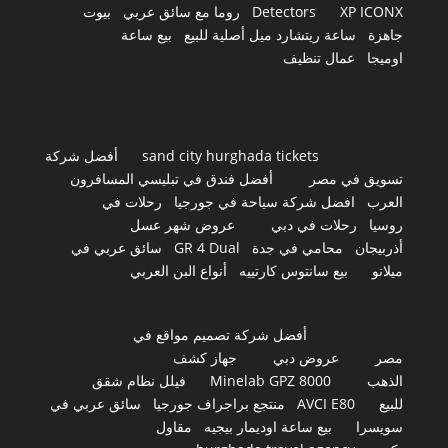
XP ICONX
Detectors
روما مع سائق عربي
بيوت
جاهزة
ساعة ريتشارد ميل أصلية للبيع
بيع ساعة
اوميجا
عمال تنظيف
sand city hurghada tickets
أفضل شركة
تسويق في مصر
أفضل فندق في تبليسي المسافرون
العرب
افضل شركة سياحة في جورجيا
رحلات في
روسيا
رحلات في دبي
عروض شهر عسل
أذربيجان
محامي في جدة
GR 4 Dual
سائق عربي في
ميلانو
بيع سانتوس كارتييه
أنواع البن العربي
أفضل شركة تصميم مواقع في
مصر
عروض دبي
جهاز كشف
الذهب
Minelab GPZ 8000
فيلل نظام شقق
للبيع
AVCI E80
منتجع براجراف جورجيا
سائق عربي في
سويسرا
بيع ساعة اوديمار بيجيه
مقاول