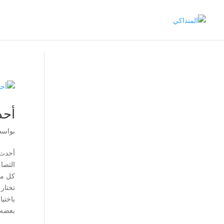
أحد
بواس
أحدث 
التصا
كل من
تختار
باختيا
بعضه 