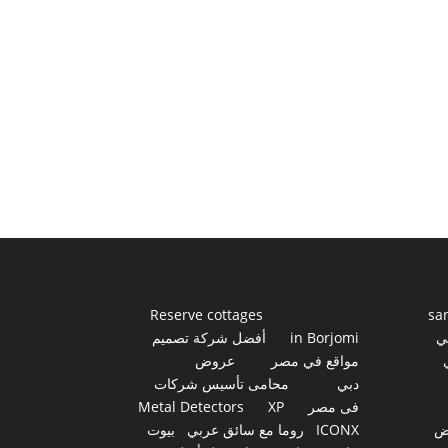
Reserve cottages
sa
ي
in Borjomi
أفضل شركة تصميم
مواقع في مصر
عروض
دبي
محامى تأسيس شركات
فى مصر
XP
Metal Detectors
ض
ICONX
روما مع سائق عربي
بيوت