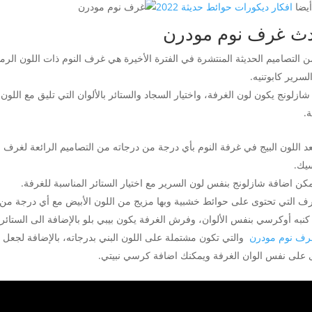
يضا
افكار ديكورات حوائط حديثة 2022
ث غرف نوم مودرن
تصاميم الحديثة المنتشرة في الفترة الأخيرة هي غرف النوم ذات اللون الرما
سرير كابوتنيه.
شازلونج يكون لون الغرفة، واختيار السجاد والستائر بالألوان التي تليق مع الل
.
للون البيج في غرفة النوم بأي درجة من درجاته من التصاميم الرائعة لغرف ال
سيك.
مكن اضافة شازلونج بنفس لون السرير مع اختيار الستائر المناسبة للغرفة.
 التي تحتوى على حوائط خشبية وبها مزيج من اللون الأبيض مع أي درجة من درج
كنبه أوكرسي بنفس الألوان، وفرش الغرفة يكون بيبي بلو بالإضافة الى الستائر
رف نوم مودرن
والتي تكون مشتملة على اللون البني بدرجاته، بالإضافة لجع
 على نفس الوان الغرفة ويمكنك اضافة كرسي نبيتي.