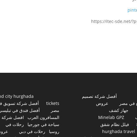
pint
https://itec-sde.net/?
أفضل شركة تصميم
nd city hurghada
 في مصر
عروض
tickets
أفضل شركة تسويق ف
جهاز كشف
مصر
أفضل فندق في تبليسي
Minelab GPZ
المسافرون العرب
افضل شركة
فيلل نظام شقق
سياحة في جورجيا
رحلات في
hurghada travel
روسيا
رحلات في دبي
عرو