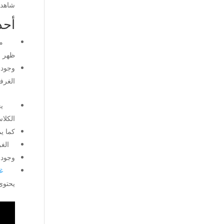
شاهدأ
أحد
من ال
ظهر ال
وجود 
الغرفة
يعد ا
الكلا
كما ي
الغرف
وجود 
غ
يحتوى