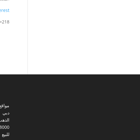
erest
p=218
مواقع
دبي
الذهب
8000
للبيع