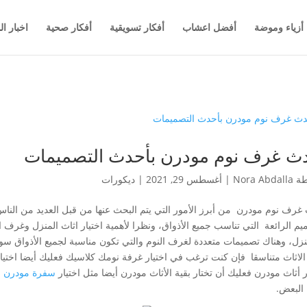
أزياء وموضة
أفضل اعشاب
أفكار تسويقية
أفكار صحية
اخبار ال
ث غرف نوم مودرن بأحدث التصميمات
طة
Nora Abdalla
|
أغسطس 29, 2021
|
ديكورات
غرف نوم مودرن من أبرز الأمور التي يتم البحث عنها من قبل العديد من الناس 
ميم الرائعة التي تناسب جميع الأذواق، ونظرا لأهمية اختيار اثاث المنزل وغرف ا
زل، وهناك تصميمات متعددة لغرف النوم والتي تكون مناسبة لجميع الأذواق سو
 الاثاث متناسقا فإن كنت ترغب في اختيار غرفة نومك كلاسيك فعليك أيضا اختيار
ر أثاث مودرن فعليك أن تختار بقية الأثاث مودرن أيضا مثل اختيار
سفرة مودرن
،
البعض.