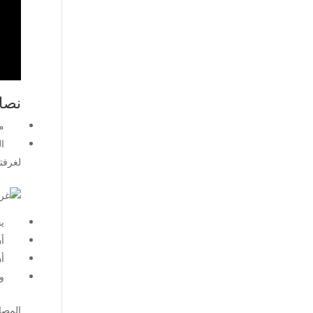
نصائ
من ال
الحرص
لغرفت
يجب ع
أن تق
أن تك
وضع ا
المصا