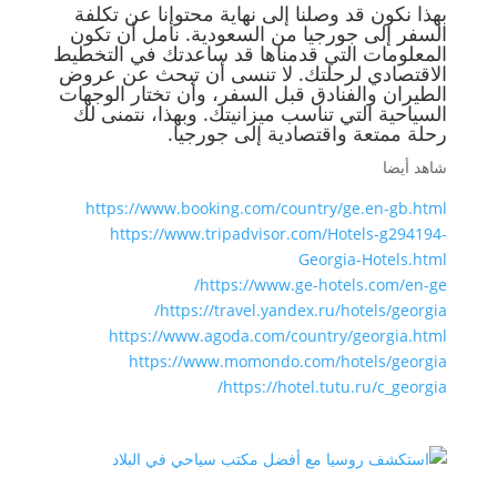
بهذا نكون قد وصلنا إلى نهاية محتوانا عن تكلفة
السفر إلى جورجيا من السعودية. نأمل أن تكون
المعلومات التي قدمناها قد ساعدتك في التخطيط
الاقتصادي لرحلتك. لا تنسى أن تبحث عن عروض
الطيران والفنادق قبل السفر، وأن تختار الوجهات
السياحية التي تناسب ميزانيتك. وبهذا، نتمنى لك
رحلة ممتعة واقتصادية إلى جورجيا.
شاهد أيضا
https://www.booking.com/country/ge.en-gb.html
https://www.tripadvisor.com/Hotels-g294194-
Georgia-Hotels.html
https://www.ge-hotels.com/en-ge/
https://travel.yandex.ru/hotels/georgia/
https://www.agoda.com/country/georgia.html
https://www.momondo.com/hotels/georgia
https://hotel.tutu.ru/c_georgia/