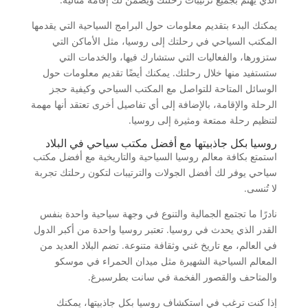
يمكنك البدء بتقديم معلومات حول البرامج السياحية التي يقدمها
المكتب السياحي في رحلتك إلى روسيا، مثل الأماكن التي
ستزورها، والفعاليات التي ستشارك فيها، والخدمات التي
ستستفيد منها خلال رحلتك. يمكنك أيضًا تقديم معلومات حول
الوسائل المتاحة للتواصل مع المكتب السياحي وكيفية حجز
الرحلة والإقامة، بالإضافة إلى أي تفاصيل أخرى تعتقد أنها مهمة
لتنظيم رحلة ممتعة ومثيرة إلى روسيا.
روسيا بكل جاذبيتها مع أفضل مكتب سياحي في البلاد
استمتع بكافة معالم روسيا السياحية والتاريخية مع أفضل مكتب
سياحي يوفر لك أفضل الجولات والترتيبات لتكون رحلتك تجربة
لا تُنسى.
نادرًا ما تجتمع الجمالية والتنوع في وجهة سياحية واحدة بنفس
القدر الذي يحدث في روسيا. تعتبر روسيا واحدة من أكبر الدول
في العالم، مع تاريخ غني وثقافة متنوعة. تضم البلاد العديد من
المعالم السياحية الشهيرة مثل ميدان الحمراء في موسكو
والمتاحف والقصور الفخمة في سانت بطرسبرغ.
إذا كنت ترغب في استكشاف روسيا بكل جاذبيتها، يمكنك