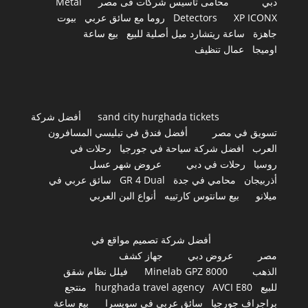
دبي
محامى تأسيس شركات فى مصر
Metal
XP ICONX
Detectors
روما مع سائق عربي
بيوت
جاهزة
ساعة ريتشارد ميل أصلية للبيع
بيع ساعة
اوميجا
عمال تنظيف
sand city hurghada tickets
أفضل شركة
تسويق في مصر
أفضل فندق في تبليسي المسافرون
العرب
افضل شركة سياحة في جورجيا
رحلات في
روسيا
رحلات في دبي
عروض شهر عسل
أذربيجان
محامي في جدة
GR 4 Dual
سائق عربي في
ميلانو
بيع سانتوس كارتييه
أنواع البن العربي
أفضل شركة تصميم مواقع في
مصر
عروض دبي
جهاز كشف
الذهب
Minelab GPZ 8000
فيلل نظام شقق
للبيع
AVCI E80
hurghada travel agency
منتجع
براجراف جورجيا
سائق عربي في سويسرا
بيع ساعة