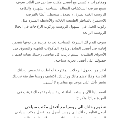
ومغامرات لا تُنسى مع أفضل مكتب سياحي في البلاد. سوف
تتمتع بفرصة استكشاف المعالم السياحية الشهيرة والثقافة
الروسية الغنية بطرق لا تصدق. ستحظى أيضًا بالفرصة
للاستمتاع بالمناظر الطبيعية الخلابة والأنشطة المثيرة مثل
ركوب الخيل في السهول الروسية وركوب الزلاجات في الجبال
الروسية الرائعة.
سوف تُقدم لك الشركة السياحية تجربة فريدة من نوعها تتضمن
إقامة في أفضل الفنادق وتذوق المأكولات الشهية والتسوق في
الأسواق التقليدية. سيتم ترتيب كل تفاصيل رحلتك بعناية لضمان
حصولك على أفضل تجربة سياحية.
اختر من بجدول الرحلات المقترحة أو اطلب تخصيص رحلتك
الخاصة وفقًا لاهتماماتك ورغباتك. اكتشف روسيا بطريقة تجعلك
تشعر بأنك على موعد مع مغامرة لا تُنسى.
انضم إلينا الآن واستعد للقاء تجربة سياحية تجعلك ترغب في
العودة مرارًا وتكرارًا.
تنظيم رحلتك الى روسيا مع أفضل مكتب سياحي
اجعل تنظيم رحلتك إلى روسيا أسهل مع أفضل مكتب سياحي
الذي يهتم بجميع ترتيبات رحلتك ويضمن لك إقامة مثالية.