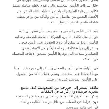
خلال شركات التأمين المعتمدة والتي تقدم تغطية شاملة تشمل
تكاليف الرعاية الطبية والحوادث والإصابات أثناء السفر. من
الأفضل التحقق من تفاصيل التأمين والتأكد من توافر تغطية
شاملة تناسب احتياجاتك قبل السفر.
عند اختيار التأمين الصحي والسفر، يجب أن تنظر إلى عدة
عوامل مثل تكلفة التأمين، الشركة المقدمة للخدمة، وتغطية
التأمين. عادةً ما يمكن أن يؤدي الحصول على تأمين صحي
وسفر إلى زيادة تكلفة الرحلة قليلاً، ولكن الاستفادة من
الحماية والسلامة التي يوفرها التأمين تستحق الإضافة المحتملة
في التكلفة.
في النهاية، يعتبر التأمين الصحي والسفر إلى جورجيا استثماراً
مهماً للحفاظ على سلامتك، وينبغي عليك التأكد من الحصول
على التأمين المناسب قبل بدء رحلتك.
تكلفة السفر إلى جورجيا من السعودية: كيف تتمتع
بتجربة فريدة دون إفراط في النفقات
يمكن للمسافرين الاستمتاع برحلة إلى جورجيا من السعودية
دون إفراط في النفقات من خلال دراسة التكاليف واتخاذ
قرارات مالية مدروسة.