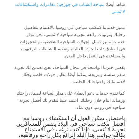
شاهد أيضا:
سياحة الشباب في جورجيا: مغامرات واستكشافات
لا تُنسى
تتميز خدماتنا كمكتب سياحي في روسيا بالاهتمام بتفاصيل
رحلتك وترتيبات رائعة لتجربة سياحية لا تُنسى. نحن نوفر
خدمات مميزة مثل الجولات السياحية الشخصية، والحجوزات
في الفنادق ذات الجودة العالية، وتنظيم النشاطات الترفيهية،
والمساعدة في التنقل داخل المدن.
بفضل خبرتنا الواسعة في مجال السياحة، نحن نضمن لك تجربة
سفر سلسة ومريحة. يمكننا أيضًا تنظيم جولات خاصة وفقًا
لاهتماماتك واحتياجاتك الخاصة.
كما نقدم خدمات دعم العملاء على مدار الساعة لضمان راحتك
ورضاك التام خلال رحلتك. اعتمد علينا لنقدم لك أفضل تجربة
سياحية في روسيا دون عناء.
باختصار، يمكن القول أن استكشاف روسيا مع
أفضل مكتب سياحي في البلاد يضمن للمسافرين
تجربة لا تُنسى. فإذا كنت ترغب في الاستمتاع
بكافة جوانب هذا البلد الرائع بكل راحة ورفاهية،