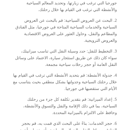
جورجيا التي ترغب في زيارتها، وتحديد المعالم السياحية
والأنشطة التي ترغب في القيام بها خلال رحلتك.
2. البحث عن العروض السياحية: قم بالبحث عن العروض
السياحية والخدمات السياحية المتاحة في جورجيا، مثل الفنادق
والمطاعم والنقل، وحاول العثور على العروض الاقتصادية
والعروض الترويجية.
3. التخطيط للنقل: حدد وسيلة النقل التي تناسب ميزانيتك،
سواء كان ذلك عن طريق استئجار سيارة، الاعتماد على وسائل
النقل العامة أو حجز رحلات سياحية مجمعة.
4. جدولة الأنشطة: قم بتحديد الأنشطة التي ترغب في القيام بها
خلال رحلتك السياحية وجدولتها بشكل منطقي بحيث يتناسب مع
الأيام التي ستقضيها في جورجيا.
5. إعداد الميزانية: قم بتقدير تكلفة كل جزء من رحلتك
السياحية، بما في ذلك الإقامة والنقل والتسوق والأنشطة،
وحافظ على الالتزام بالميزانية المحددة.
6. حجز الخدمات: بناءً على البحث الذي قمت به، قم بحجز
الفنادق ووسائل النقل والجولات السياحية وأي خدمات أخرى