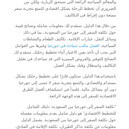
والمعالم السياحية الرائعة التي تستحق الزيارة، ولكن من
الضروري أن تخطط للرحلة بشكل اقتصادي للتمتع بتجربة سفر
ممتعة دون إفراط في التكاليف.
من خلال هذا الدليل، سنقدم لك معلومات شاملة ونصائح قيمة
حول تكلفة السفر إلى جورجيا من السعودية، بما في ذلك
وسائل النقل، خيارات الإقامة، تكاليف الطعام والنشاطات
السياحية،
افضل مكتب سياحة في جورجيا
وغيرها من العوامل
التي يجب أن تأخذ بعين الاعتبار أثناء تخطيط رحلتك. سنقدم لك
النصائح للتوفير والعروض المميزة التي قد تساعدك في تقليل
التكاليف واستغلال وقتك بشكل أفضل.
باستخدام هذا الدليل، ستكون قادرًا على تخطيط رحلتك بشكل
مستدام واقتصادي، والتمتع بتجربة سفر لا تنسى إلى جورجيا
دون أي مشاكل مالية. فلنبدأ في استكشاف أفضل الطرق
الاقتصادية للسفر إلى هذه الوجهة الرائعة.
“تكلفة السفر إلى جورجيا من السعودية: دليلك الشامل
للتخطيط الاقتصادي” هو دليل شامل يقدم معلومات مفصلة
حول تكلفة السفر إلى جورجيا من السعودية. يشمل الدليل
معلومات عن تكلفة تذاكر الطيران، تكلفة الإقامة في الفنادق،