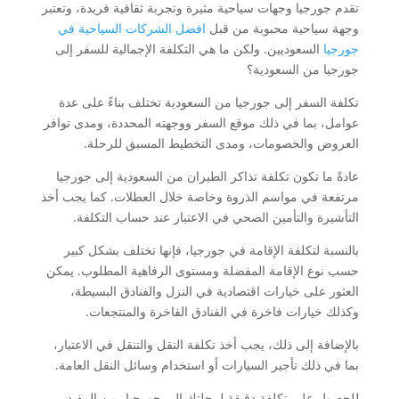
تقدم جورجيا وجهات سياحية مثيرة وتجربة ثقافية فريدة، وتعتبر
وجهة سياحية محبوبة من قبل
افضل الشركات السياحية في
جورجيا
السعوديين. ولكن ما هي التكلفة الإجمالية للسفر إلى
جورجيا من السعودية؟
تكلفة السفر إلى جورجيا من السعودية تختلف بناءً على عدة
عوامل، بما في ذلك موقع السفر ووجهته المحددة، ومدى توافر
العروض والخصومات، ومدى التخطيط المسبق للرحلة.
عادةً ما تكون تكلفة تذاكر الطيران من السعودية إلى جورجيا
مرتفعة في مواسم الذروة وخاصة خلال العطلات. كما يجب أخذ
التأشيرة والتأمين الصحي في الاعتبار عند حساب التكلفة.
بالنسبة لتكلفة الإقامة في جورجيا، فإنها تختلف بشكل كبير
حسب نوع الإقامة المفضلة ومستوى الرفاهية المطلوب. يمكن
العثور على خيارات اقتصادية في النزل والفنادق البسيطة،
وكذلك خيارات فاخرة في الفنادق الفاخرة والمنتجعات.
بالإضافة إلى ذلك، يجب أخذ تكلفة النقل والتنقل في الاعتبار،
بما في ذلك تأجير السيارات أو استخدام وسائل النقل العامة.
للحصول على تكلفة دقيقة لرحلتك إلى جورجيا، من المفيد