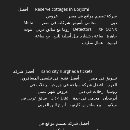
Reserve cottages in Borjomi
أفضل
شركة تصميم مواقع في مصر
عروض
دبي
محامى تأسيس شركات فى مصر
Metal
XP ICONX
Detectors
روما مع سائق عربي
بيوت
جاهزة
ساعة ريتشارد ميل أصلية للبيع
بيع ساعة
اوميجا
عمال تنظيف
sand city hurghada tickets
أفضل شركة
تسويق في مصر
أفضل فندق في تبليسي المسافرون
العرب
افضل شركة سياحة في جورجيا
رحلات في
روسيا
رحلات في دبي
عروض شهر عسل
أذربيجان
محامي في جدة
GR 4 Dual
سائق عربي في
ميلانو
بيع سانتوس كارتييه
أنواع البن العربي
أفضل شركة تصميم مواقع في
مصر
عروض دبي
جهاز كشف