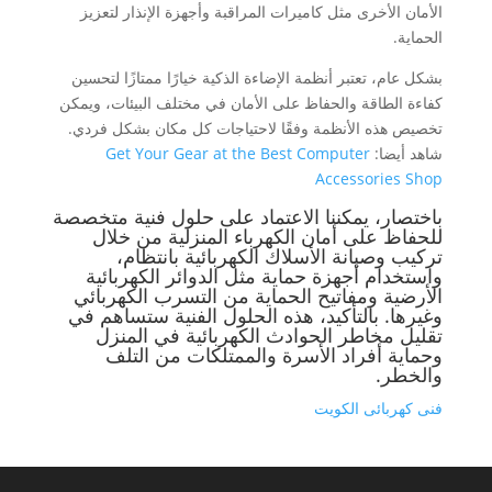
الأمان الأخرى مثل كاميرات المراقبة وأجهزة الإنذار لتعزيز
الحماية.
بشكل عام، تعتبر أنظمة الإضاءة الذكية خيارًا ممتازًا لتحسين
كفاءة الطاقة والحفاظ على الأمان في مختلف البيئات، ويمكن
تخصيص هذه الأنظمة وفقًا لاحتياجات كل مكان بشكل فردي.
شاهد أيضا:
Get Your Gear at the Best Computer
Accessories Shop
باختصار، يمكننا الاعتماد على حلول فنية متخصصة
للحفاظ على أمان الكهرباء المنزلية من خلال
تركيب وصيانة الأسلاك الكهربائية بانتظام،
واستخدام أجهزة حماية مثل الدوائر الكهربائية
الأرضية ومفاتيح الحماية من التسرب الكهربائي
وغيرها. بالتأكيد، هذه الحلول الفنية ستساهم في
تقليل مخاطر الحوادث الكهربائية في المنزل
وحماية أفراد الأسرة والممتلكات من التلف
والخطر.
فنى كهربائى الكويت