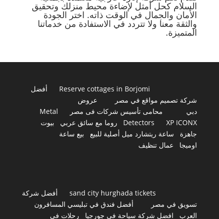
السلام كحل أمثل لإضاءة محيط منزلك وتحقيق
الأمان والجمال في الوقت ذاته. اختر الجودة
والثقة معنا ولا تتردد في الاستفادة من خدماتنا
المتميزة.
Reserve cottages in Borjomi
أفضل
شركة تصميم مواقع في مصر
عروض
دبي
محامى تأسيس شركات فى مصر
Metal
XP ICONX
Detectors
روما مع سائق عربي
بيوت
جاهزة
ساعة ريتشارد ميل أصلية للبيع
بيع ساعة
اوميجا
عمال تنظيف
sand city hurghada tickets
أفضل شركة
تسويق في مصر
أفضل فندق في تبليسي المسافرون
العرب
افضل شركة سياحة في جورجيا
رحلات في