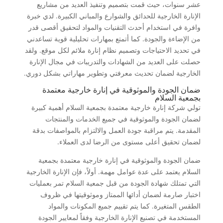
عشر سنوات، حيث قمت بتصميم وتنفيذ العديد من مشاريع
الإنارة الخارجية للحدائق والشوارع والمباني الكبيرة. لدي خبرة
وافرة في استخدام أحدث التقنيات والمواد لتحقيق أقصى قدر
من الإضاءة والجودة. كما أتمتع بمهارات تحليلية قوية تساعدني
في تحديد الاحتياجات وتصميم نظام إنارة ملائم لكل موقع. ولقد
حصلت على العديد من الشهادات والتدريبات في مجال الإنارة
الخارجية لضمان تحديث معرفتي وتطوير مهاراتي بشكل دوري.
ضمان الجودة والموثوقية في إنارة خارجية معتمدة
بجمعية السلام
تولي شركة إنارة خارجية معتمدة بجمعية السلام أهمية كبيرة
لضمان الجودة والموثوقية في جميع الخدمات والمنتجات
المقدمة. يتم مراقبة جودة العمل والالتزام بالمواصفات بدقة
لضمان تحقيق أعلى مستوى من الرضا لدى العملاء.
ضمان الجودة والموثوقية في إنارة خارجية معتمدة بجمعية
السلام يعتمد على عدة عوامل مهمة. أولاً، فإن الإنارة الخارجية
التي تمتلك شهادة الجودة من قبل جمعية السلام تمر بعمليات
اختبار صارمة لضمان أدائها الممتاز وموثوقيتها في ظروف
الطقس المتغيرة. كما يتم تقييم جميع المكونات والمواد
المستخدمة في تصنيع الإنارة الخارجية وفقاً لمعايير الجودة