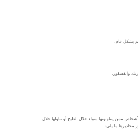
سم بشكل عام.
لزنك والفسفور.
خاص ممن يتناولونها سواء خلال الطبخ أو تناولها خلال
 محاذيرها ما يلي: