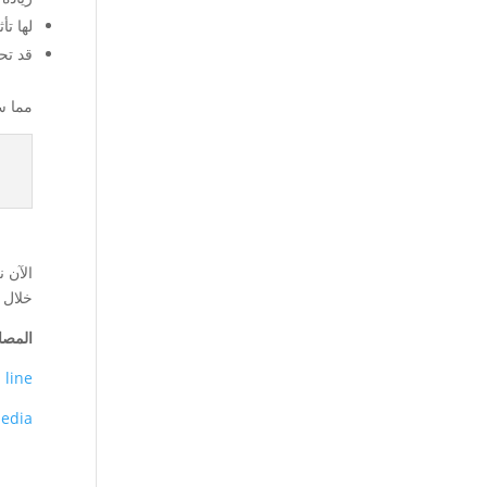
لها تأ
قد تح
مما س
الآن ن
خلال 
المصا
 line
pedia