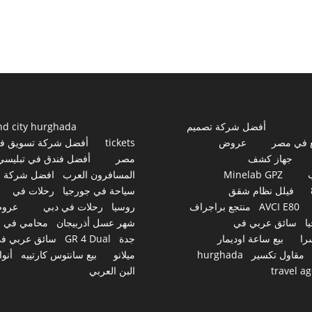
أفضل شركة تصميم
nd city hurghada
 في مصر
عروض
tickets
أفضل شركة تسويق ف
جهاز كشف
مصر
أفضل فندق في تبليسي
Minelab GPZ
المسافرون العرب
افضل شركة
فيلل نظام شقق
سياحة في جورجيا
رحلات في
AVCI E80
منتجع براجراف
روسيا
رحلات في دبي
عرو
ا
سائق عربي في
شهر عسل أذربيجان
محامي في
را
بيع ساعة اوديمار
جدة
GR 4 Dual
سائق عربي ف
مقاول تكسير
hurghada
ميلانو
بيع سانتوس كارتييه
أنوا
travel a
البن العربي