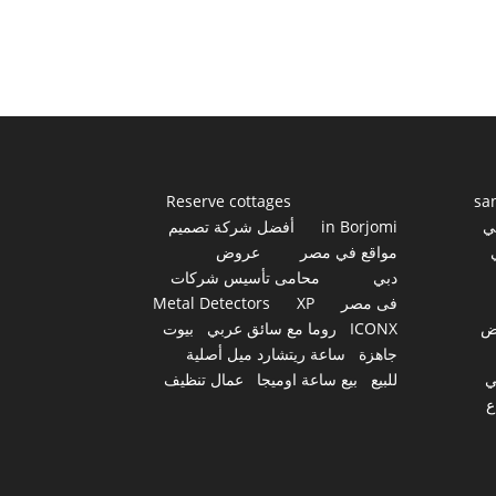
Reserve cottages
sa
ي
in Borjomi
أفضل شركة تصميم
مواقع في مصر
عروض
دبي
محامى تأسيس شركات
فى مصر
XP
Metal Detectors
ض
ICONX
روما مع سائق عربي
بيوت
جاهزة
ساعة ريتشارد ميل أصلية
ي
للبيع
بيع ساعة اوميجا
عمال تنظيف
ع