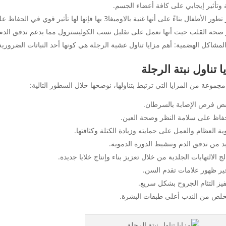
ة وتأثير إيجابي على كافة أعضاء الجسم.
فال بناءً على أنها غنية بالاوميغا3 بها فإنها لها تأثير قوي في الحفاظ على بنية جسم الأطفال وتدعم نموهم بشكل صحي.
 صحة القلب حيث أنها تعمل على تقليل نسب الكوليسترول مما يدعم تدفق الدم وب
المشاكل الهضمية: أهم مزايا تناول عشبة الرجلة هي كونها أحد النباتات الضرور
ا تناول نبتة الرجلة
جموعة من المزايا التي ترتبط بتناولها، نوضحها خلال السطور التالية:
ض فرص الإصابة بالسرطان.
فاظ على سلامة النظر وصحة العين.
ية العظام والعمل على حمايته وزيادة الكتلة وكثافتها.
د من تدفق الدم وتنشيط الدورة الدموية.
لج الالتهابات الجلدية من خلال تعزيز بناء وإنتاج خلايا جديدة.
ير ظهور علامات تقدم السن.
يز التئام الجروح بشكل سريع.
خلص من الندب أعلى طبقات البشرة.