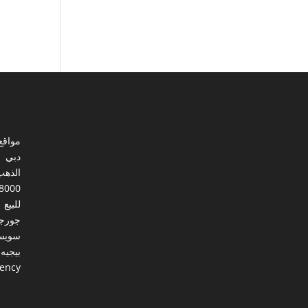
مواقع
دبي
الذهب
8000
للبيع
جورجي
سويس
بيجيه
gency