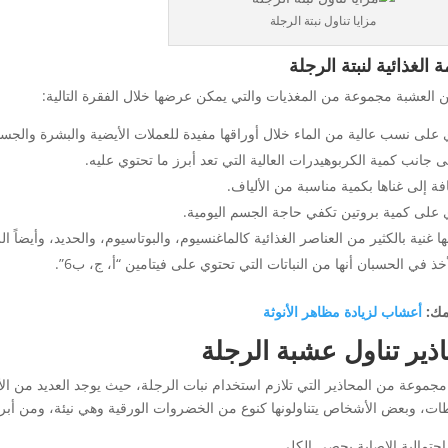
مزايا تناول نبتة الرجلة
ة الغذائية لنبتة الرجلة
 العشبة مجموعة من المغذيات والتي يمكن عرضها خلال الفقرة التالية:
 على نسب عالية من الماء خلال أوراقها مفيدة للعملات الأيضية والبشرة والج
ى جانب كمية الكربوهيدرات العالية التي تعد أبرز ما تحتوي عليه.
فة إلى غناها بكمية مناسبة من الألياف.
 على كمية بروتين تكفي حاجة الجسم اليومية.
ها غنية بالكثير من العناصر الغذائية كالماغنسيوم، والبوتاسيوم، والحديد، وأيضاً ا
خذ في الحسبان أنها من النباتات التي تحتوي على فيتامين “أ، ج، ب6”.
مك:
أعشاب لزيادة مظاهر الأنوثة
ذير تناول عشبة الرجلة
مجموعة من المحاذير التي تلازم استخدام نبات الرجلة، حيث يوجد العديد من الأش
ات، وبعض الأشخاص يتناولونها كنوع من الخضروات الورقية وهي نيئة، ومن أبرز
احتمالية الإصابة بحصى الكلى.