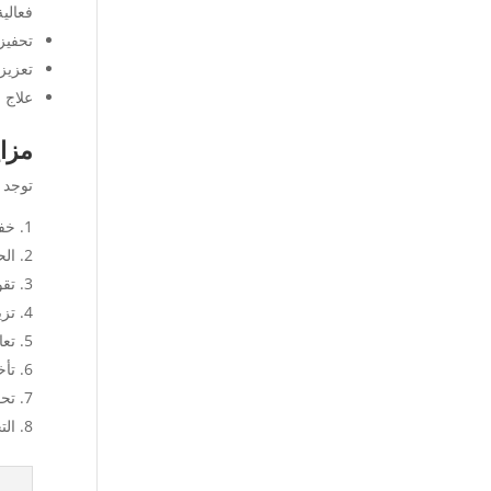
فعالي
تحفيز تطور الأط
تعزيز
علاج 
مزاي
توجد م
خف
الح
تقو
تزي
تعا
تأخ
تحف
الت