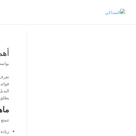
أهم
بواس
تعرف 
فوائد
البديل
يطلق 
ماه
تتمتع 
زيادة