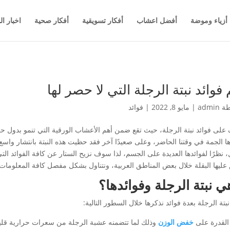
أزياء وموضة
أفضل اعشاب
أفكار تسويقية
أفكار صحية
اخبار ال
 فوائد نبتة الرجلة التي لا حصر لها
طة
admin
|
مايو 8, 2022
|
فوائد
على فوائد نبتة الرجلة، حيث تقع ضمن أهم الأعشاب الورقية التي تنمو بدول ح
ها الجمة في وقتنا الحاضر، وعلى صعيدًا آخر فقد حظيت هذه النبتة بانتشار واسع
، نظرًا لفوائدها العديدة على الجسم، لذا سوف نزيح الستار عن كافة الفوائد التي
عليها البقلة خلال بعض المناطق العربية، ونتناول بشكل مفصل كافة المعلومات حو
ي نبتة الرجلة
وفوائدها؟
نبتة الرجلة بعدة فوائد نذكرها خلال السطور التالية:
 القدرة على
خفض الوزن
وذلك لما تتضمنه عشبة الرجلة من سعرات حرارية قلي