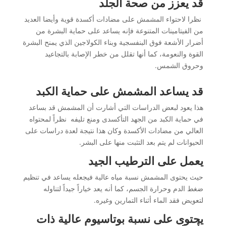
قد يعزز من صحة الجلد
نظرا لاحتواء المشمش على مضادات أكسدة قوية وأيضا العديد
من الفيتامينات المتنوعة فإنه يساعد على حماية البشرة من
أضرار الأشعة فوق البنفسجية وبناء الكولاجين الذي يمنح البشرة
القوة والنعومة، كما أنها تقلل من خطر الإصابة بالتجاعيد
وحروق الشمس.
قد يساعد المشمش على حماية الكبد
هذا يعود لبعض الدراسات التي أشارت أن المشمش قد بساعد
في حماية الكبد من الجهد التأكسدى ومنع تليفه نظراً لمحتواه
العالي من مضادات الأكسدة وكان هذا نتيجة لعدة دراسات على
الحيوانات لم يتم بعد التثبت منها على البشر.
يعمل على الترطيب الجيد
حيث يحتوى المشمش نسبة مياه عالية فيجعله يساعد في تنظيم
ضغط الدم وحرارة الجسم، كما أنه يعد خياراً جيداً لتناوله
لتعويض فقد الماء أثناء التمارين وغيره.
يحتوى على نسبة بوتاسيوم عالية ذات