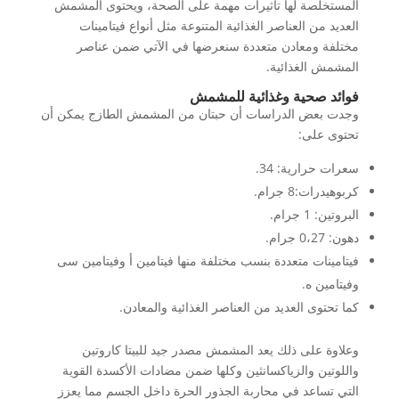
المستخلصة لها تأثيرات مهمة على الصحة، ويحتوى المشمش
العديد من العناصر الغذائية المتنوعة مثل أنواع فيتامينات
مختلفة ومعادن متعددة سنعرضها في الآتي ضمن عناصر
المشمش الغذائية.
فوائد صحية وغذائية للمشمش
وجدت بعض الدراسات أن حبتان من المشمش الطازج يمكن أن
تحتوى على:
سعرات حرارية: 34.
كربوهيدرات:8 جرام.
البروتين: 1 جرام.
دهون: 0،27 جرام.
فيتامينات متعددة بنسب مختلفة منها فيتامين أ وفيتامين سى
وفيتامين ه.
كما تحتوى العديد من العناصر الغذائية والمعادن.
وعلاوة على ذلك يعد المشمش مصدر جيد للبيتا كاروتين
واللوتين والزياكسانثين وكلها ضمن مضادات الأكسدة القوية
التي تساعد في محاربة الجذور الحرة داخل الجسم مما يعزز