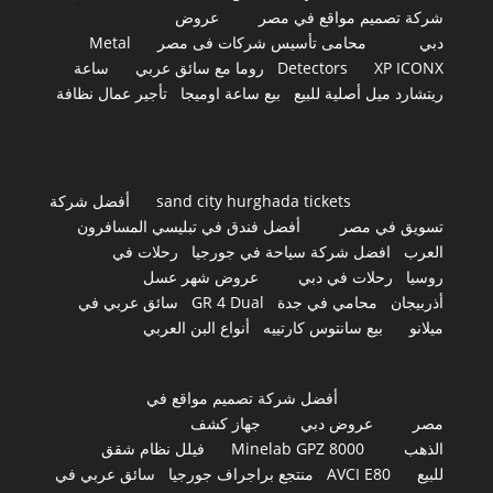
شركة تصميم مواقع في مصر
عروض
دبي
محامى تأسيس شركات فى مصر
Metal
XP ICONX
Detectors
روما مع سائق عربي
ساعة
ريتشارد ميل أصلية للبيع
بيع ساعة اوميجا
تأجير عمال نظافة
sand city hurghada tickets
أفضل شركة
تسويق في مصر
أفضل فندق في تبليسي المسافرون
العرب
افضل شركة سياحة في جورجيا
رحلات في
روسيا
رحلات في دبي
عروض شهر عسل
أذربيجان
محامي في جدة
GR 4 Dual
سائق عربي في
ميلانو
بيع سانتوس كارتييه
أنواع البن العربي
أفضل شركة تصميم مواقع في
مصر
عروض دبي
جهاز كشف
الذهب
Minelab GPZ 8000
فيلل نظام شقق
للبيع
AVCI E80
منتجع براجراف جورجيا
سائق عربي في