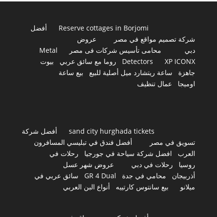
Reserve cottages in Borjomi
أفضل
شركة تصميم مواقع في مصر
عروض
دبي
محامى تأسيس شركات فى مصر
Metal
XP ICONX
Detectors
روما مع سائق عربي
بيوت
جاهزة
ساعة ريتشارد ميل أصلية للبيع
بيع ساعة
اوميجا
عمال تنظيف
sand city hurghada tickets
أفضل شركة
تسويق في مصر
أفضل فندق في تبليسي المسافرون
العرب
افضل شركة سياحة في جورجيا
رحلات في
روسيا
رحلات في دبي
عروض شهر عسل
أذربيجان
محامي في جدة
GR 4 Dual
سائق عربي في
ميلانو
بيع سانتوس كارتييه
أنواع البن العربي