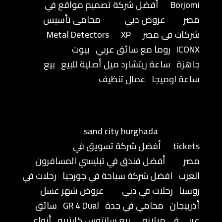
Borjomi
أفضل شركة تصميم مواقع في
مصر
عروض دبي
محامى تأسيس
شركات فى مصر
XP
Metal Detectors
ICONX
روما مع سائق عربي
بيوت
جاهزة
ساعة ريتشارد ميل أصلية للبيع
بيع
ساعة اوميجا
عمال تنظيف
sand city hurghada
tickets
أفضل شركة تسويق في
مصر
أفضل فندق في تبليسي المسافرون
العرب
افضل شركة سياحة في جورجيا
رحلات في
روسيا
رحلات في دبي
عروض شهر عسل
أذربيجان
محامي في جدة
GR 4 Dual
سائق
عربي في ميلانو
بيع سانتوس كارتييه
أنواع