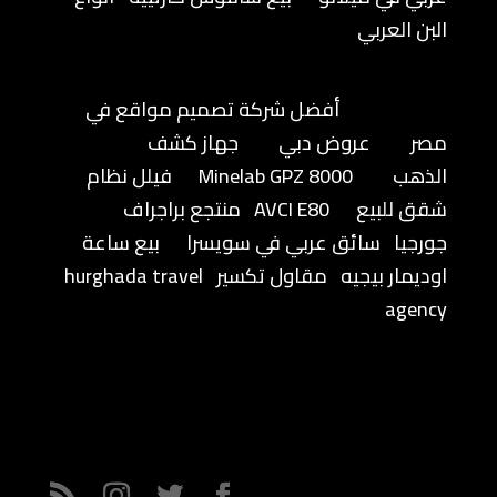
البن العربي
أفضل شركة تصميم مواقع في
مصر
عروض دبي
جهاز كشف
الذهب
Minelab GPZ 8000
فيلل نظام
شقق للبيع
AVCI E80
منتجع براجراف
جورجيا
سائق عربي في سويسرا
بيع ساعة
اوديمار بيجيه
مقاول تكسير
hurghada travel
agency