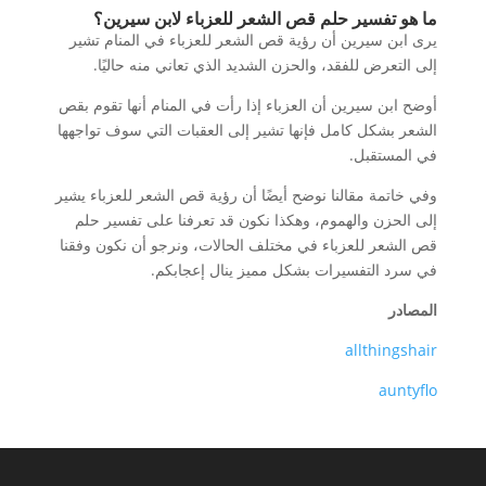
ما هو تفسير حلم قص الشعر للعزباء لابن سيرين؟
يرى ابن سيرين أن رؤية قص الشعر للعزباء في المنام تشير
إلى التعرض للفقد، والحزن الشديد الذي تعاني منه حاليًا.
أوضح ابن سيرين أن العزباء إذا رأت في المنام أنها تقوم بقص
الشعر بشكل كامل فإنها تشير إلى العقبات التي سوف تواجهها
في المستقبل.
وفي خاتمة مقالنا نوضح أيضًا أن رؤية قص الشعر للعزباء يشير
إلى الحزن والهموم، وهكذا نكون قد تعرفنا على تفسير حلم
قص الشعر للعزباء في مختلف الحالات، ونرجو أن نكون وفقنا
في سرد التفسيرات بشكل مميز ينال إعجابكم.
المصادر
allthingshair
auntyflo