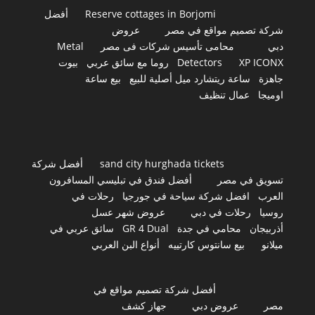
Reserve cottages in Borjomi
أفضل
شركة تصميم مواقع في مصر
عروض
دبي
محامى تأسيس شركات فى مصر
Metal
XP ICONX
Detectors
روما مع سائق عربي
بيوت
جاهزة
ساعة ريتشارد ميل أصلية للبيع
بيع ساعة
اوميجا
عمال تنظيف
sand city hurghada tickets
أفضل شركة
تسويق في مصر
أفضل فندق في تبليسي المسافرون
العرب
افضل شركة سياحة في جورجيا
رحلات في
روسيا
رحلات في دبي
عروض شهر عسل
أذربيجان
محامي في جدة
GR 4 Dual
سائق عربي في
ميلانو
بيع سانتوس كارتييه
أنواع البن العربي
أفضل شركة تصميم مواقع في
مصر
عروض دبي
جهاز كشف