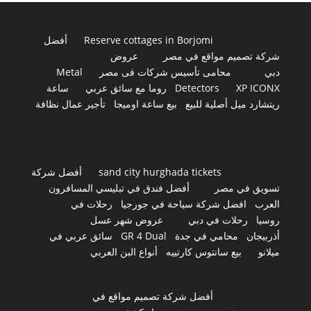
Reserve cottages in Borjomi
أفضل
شركة تصميم مواقع في مصر
عروض
دبي
محامى تأسيس شركات فى مصر
Metal
XP ICONX
Detectors
روما مع سائق عربي
ساعة
ريتشارد ميل أصلية للبيع
بيع ساعة اوميجا
تأجير عمال نظافة
sand city hurghada tickets
أفضل شركة
تسويق في مصر
أفضل فندق في تبليسي المسافرون
العرب
افضل شركة سياحة في جورجيا
رحلات في
روسيا
رحلات في دبي
عروض شهر عسل
أذربيجان
محامي في جدة
GR 4 Dual
سائق عربي في
ميلانو
بيع سانتوس كارتييه
أنواع البن العربي
أفضل شركة تصميم مواقع في