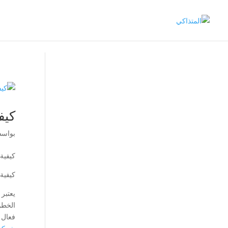
كيف
بواس
كيفية
كيفية
يعتبر 
الخطو
فعال 