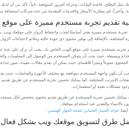
ك مثل النطاق، قاعدة البيانات، وحركة المرور المتوقعة. ثانياً، تأكد من أن لدي
ة. وأخيراً، قم بمقارنة الأسعار والخدمات المقدمة من عدة شركات استضافة مختل
ية تقديم تجربة مستخدم مميزة على موقع 
 تجربة مستخدم مميزة يعتبر أساسيًا لجذب واحتفاظ الزوار على موقعك ويب. 
ة المختلفة، بالإضافة إلى توفير محتوى ذي جودة عالية وملائم لاحتياجات الزوار.
م تجربة مستخدم مميزة على موقع الويب الخاص بك، يجب أن تركز على عدة عوا
خدام وبسيطة، حيث يجب أن يتمكن المستخدم من الوصول إلى المعلومات والخد
لمحتوى متنوعاً ومثيراً للاهتمام، حيث يمكن أن تقدم مقالات مفيدة، صور جذابة، 
جب أن تكون واجهة المستخدم متوافقة مع مختلف الأجهزة والشاشات، حيث يجب أن
حات الإنترنت المختلفة. كما يمكنك تحسين تجربة المستخدم عن طريق تقديم خد
جود مشكلات تقنية أو استفسارات.
ً، يمكنك تحسين تجربة المستخدم عن طريق تقديم محتوى مخصص لكل مستخدم بناء
ن بالانتماء والتقدير عند استخدام موقعك.
أيضا:
فوائد العسل العثماني لصحة الجهاز الهضمي
ل طرق لتسويق موقعك ويب بشكل فعال