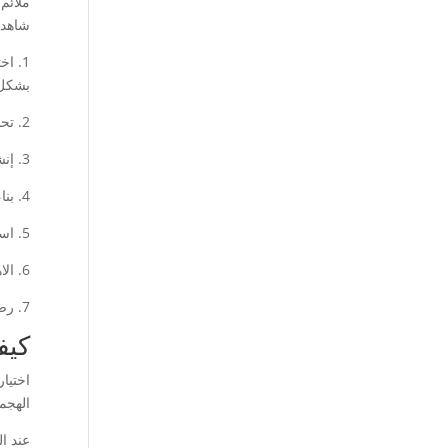
ملائم
شاهد 
1. ا
بشكل 
2. تحسين تجربة المستخدم: يجب أن يكون موقعك سهل الاستخدام وسريع التحميل ومتوافق مع مختلف الأجهزة والمتصفحات.
3. إنشاء محتوى عالي الجودة: يجب أن يكون المحتوى الذي تقدمه مفيداً وملهماً ومحتوى جديد بانتظام.
4. بناء روابط جيدة: يجب أن يكون لموقعك روابط خارجية وداخلية قوية وذات جودة.
5. استخدام العناوين والوصف الفعالة: يجب تحسين العناوين والوصف لصفحات الموقع ليكونا واضحين وجاذبين للزوار.
6. الاهتمام بالعناصر الفنية: يجب أن تكون هيكلة الموقع واختيار العناصر والتصميم متقنة ومناسبة لمحركات البحث.
7. رصد وتحليل الأداء: يجب أن تقوم بمتابعة أداء موقعك وتحليل البيانات لتحسين الآثار الإيجابية وتصحيح السلبيات.
كيف
اختيا
الهجما
عند ا