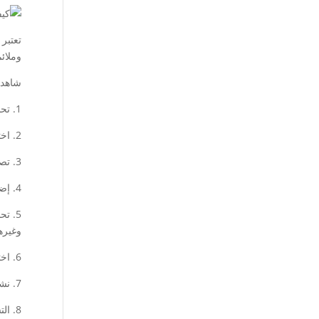
تعتبر
وملائ
شاهد 
1. تحديد الهدف: قبل البدء في إنشاء موقع ويب، يجب أن تحدد الهدف الرئيسي للموقع والغرض من إنشائه.
2. اختيار النطاق واستضافة الموقع: ابحث عن اسم نطاق مناسب واحجزه، واختر خدمة استضافة موقع تناسب احتياجاتك.
3. تصميم قالب الموقع: استخدم برمجية تصميم المواقع مثل WordPress أو Wix لإنشاء قالب موقع متكامل يناسب احتياجاتك.
4. إضافة المحتوى: قم بإضافة المحتوى الذي ترغب في عرضه على الموقع، مثل الصور والنصوص والفيديوهات.
وغيره
6. اختبار الموقع: قم بفحص الموقع والتأكد من أن جميع الروابط تعمل بشكل صحيح وأن الصفحات تظهر بشكل صحيح.
7. نشر الموقع: بعد التأكد من أن الموقع جاهز، قم بنشره على الإنترنت واجعله متاحًا للجمهور.
8. التسويق للموقع: قم بالترويج للموقع من خلال استخدام وسائل التواصل الاجتماعي والإعلان عبر الإنترنت لجذب المزيد من الزوار.