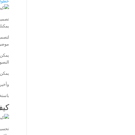
خطوات
تصميم
يمكنك
لتصمي
موضوع
يمكن 
النصو
يمكن أ
وأخير
باستخ
كيف 
تحسين