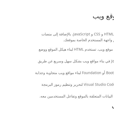
وقع ويب
يمكنك استخدام العديد من الأدوات التقنية لإنشاء موقع ويب، مثل لغات البرمجة مثل HTML و CSS و JavaScript، بالإضافة إلى منصات
م واجهة المستخدم الخاصة بموقعك.
– لغة البرمجة: يعتبر استخدام لغة البرمجة مثل HTML و CSS أمراً أساسياً في إنشاء موقع ويب. تستخدم HTML لبناء هيكل الموقع ووضع
– النظم إدارة المحتوى (CMS): تساعد نظم إدارة المحتوى مثل WordPress أو Joomla في بناء مواقع ويب بشكل سهل وسريع عن طريق
– الإطارات الأمامية (Frontend frameworks): يمكن استخدام الإطارات مثل Bootstrap أو Foundation لبناء مواقع ويب متجاوبة وجذابة
– الأدوات التطوير (Development tools): تُستخدم الأدوات مثل Sublime Text أو Visual Studio Code لتحرير وتنظيم رموز البرمجة