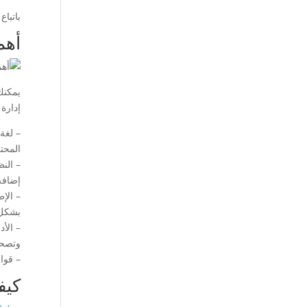
باتبا
أهم
إدارة
المحتوى، في ح
إضافة
بشكل 
وتصحي
– قواعد البيانا
كيف