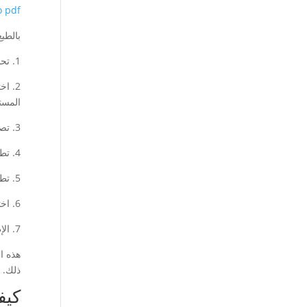
o pdf
بالطب
1. تحديد الهدف: يجب عليك في البداية تحديد الغرض من الموقع والجمهور المستهدف له. هل هو موقع تجاري، مدونة، منصة تعليمية؟
2. ا
المست
3. تصميم الواجهة: حدد التصميم الذي يعكس هوية موقعك ويبسط تجربة
4. تطوير المحتوى: أنشئ محتوى جذاب يلفت انتباه الزوار ويوفر لهم المعلومات والقيم التي يبحثون عنها.
5. تطوير الموقع: استخدم التقنيات والأدوات المناسبة لبناء وتطوير الموقع بشكل فعال ومنظم.
6. اختبار وتقييم: قم بإجراء اختبارات شاملة للتأكد من أن الموقع يعمل بكفاءة ويتوافق مع مختلف الأجهزة والمتصفحات.
7. الإطلاق والصيانة: بمجرد الانتهاء، قم بنشر الموقع وابق على تحديثه وصيانته بانتظام.
هذه ا
ذلك.
كيف