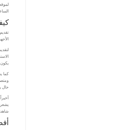
لموقع
الساع
كيف
تقديم
الأجهز
لتقدي
الاست
يكون ا
كما ي
ومتصف
حال و
أخيرا
يشعرو
شاهد 
أفض