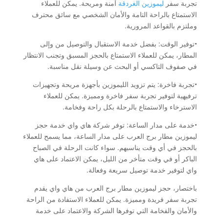
تجربة سفر
ليموزين الغردقة
آمنة ومريحة. يمكن للعملاء
الاستمتاع بالراحة التامة والأمان الشخصي مع سائق محترف
وملتزم بالقواعد المرورية.
•توفير الوقت: بفضل خدمة الاستقبال والتوصيل من وإلى
المطار، يمكن للعملاء الاستمتاع بالحجز المسبق وتجنب الانتظار
في صفوف التاكسي أو البحث عن وسيلة نقل مناسبة.
•تجربة فاخرة: يتم تزويد الليموزين بأجهزة مريحة وتجهيزات
ترفيهية لتوفير تجربة سفر فاخرة ومميزة. يمكن للعملاء
الاسترخاء والاستمتاع بالرحلة بكل راحة وفخامة.
•خدمة على مدار الساعة: توفر شركة هاي واي خدمة حجز
ليموزين مطار برج العرب على مدار الساعة، مما يسمح للعملاء
بالحجز في أي وقت يناسبهم. سواء كانت الرحلة في الصباح
الباكر أو في وقت متأخر من الليل، يمكن الاعتماد على هاي
واي لتوفير خدمة توصيل سريعة وفعالة.
باختصار، حجز ليموزين مطار برج العرب من هاي واي يقدم
تجربة سفر فريدة ومميزة. يمكن للعملاء الاستفادة من الراحة
والأمان والفخامة التي توفرها الشركة والاعتماد على خدمة