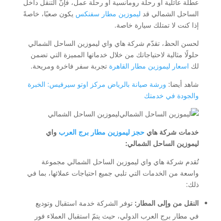
عطلة عائلية أو رحلة رومانسية أو رحلة عمل، فإنّ التنقل داخل
الساحل الشمالي قد
ليموزين مطار سفنكس
يكون صعبًا، خاصةً
إذا كنت لا تمتلك سيارة خاصة.
لحسن الحظ، تقدّم شركة هاي واي ليموزين الساحل الشمالي
حلولًا مثالية لاحتياجاتك من خلال خدماتها المميزة التي تضمن
لك
اسعار ليموزين مطار القاهرة
تجربة سفر فاخرة ومريحة.
شاهد أيضا:
ورشة صيانة بالرياض مركز اوتو سيرفيس: الخبرة
والجودة في خدمتك
ليموزين الساحل الشمالي
خدمات شركة هاي
حجز ليموزين مطار برج العرب
واي
ليموزين الساحل الشمالي:
تُقدم شركة هاي واي ليموزين الساحل الشمالي مجموعة
واسعة من الخدمات التي تلبي جميع احتياجات عملائها، بما في
ذلك:
النقل من وإلى المطار:
توفر الشركة خدمة استقبال وتوديع
في
مطار برج العرب الدولي
، حيث يتمّ استقبال العملاء فور