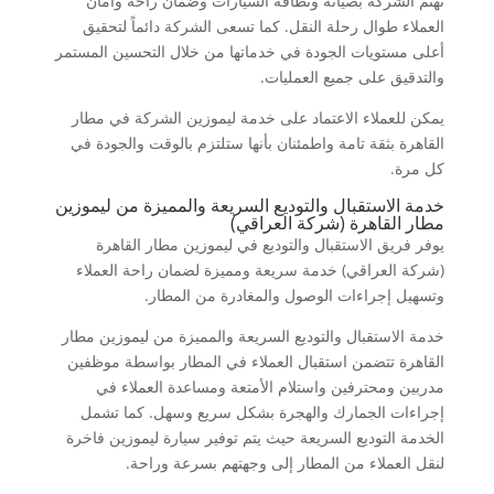
تهتم الشركة بصيانة ونظافة السيارات وضمان راحة وأمان
العملاء طوال رحلة النقل. كما تسعى الشركة دائماً لتحقيق
أعلى مستويات الجودة في خدماتها من خلال التحسين المستمر
والتدقيق على جميع العمليات.
يمكن للعملاء الاعتماد على خدمة ليموزين الشركة في مطار
القاهرة بثقة تامة واطمئنان بأنها ستلتزم بالوقت والجودة في
كل مرة.
خدمة الاستقبال والتوديع السريعة والمميزة من ليموزين
مطار القاهرة (شركة العراقي)
يوفر فريق الاستقبال والتوديع في ليموزين مطار القاهرة
(شركة العراقي) خدمة سريعة ومميزة لضمان راحة العملاء
وتسهيل إجراءات الوصول والمغادرة من المطار.
خدمة الاستقبال والتوديع السريعة والمميزة من ليموزين مطار
القاهرة تتضمن استقبال العملاء في المطار بواسطة موظفين
مدربين ومحترفين واستلام الأمتعة ومساعدة العملاء في
إجراءات الجمارك والهجرة بشكل سريع وسهل. كما تشمل
الخدمة التوديع السريعة حيث يتم توفير سيارة ليموزين فاخرة
لنقل العملاء من المطار إلى وجهتهم بسرعة وراحة.