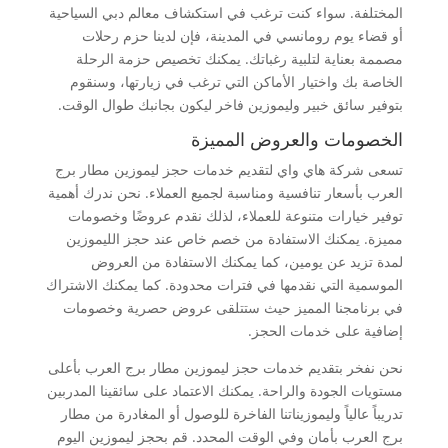
المختلفة. سواء كنت ترغب في استكشاف معالم دبي السياحية
أو قضاء يوم رومانسي في المدينة، فإن لدينا حزم رحلات
مصممة بعناية لتلبية رغباتك. يمكنك تخصيص حزمة الرحلة
الخاصة بك واختيار الأماكن التي ترغب في زيارتها، وسنقوم
بتوفير سائق خبير وليموزين فاخر ليكون بجانبك طوال الوقت.
الخصومات والعروض المميزة
تسعى شركة هاي واي لتقديم خدمات حجز ليموزين مطار برج
العرب بأسعار تنافسية ومناسبة لجميع العملاء. نحن ندرك أهمية
توفير خيارات متنوعة للعملاء، لذلك نقدم عروضًا وخصومات
مميزة. يمكنك الاستفادة من خصم خاص عند حجز الليموزين
لمدة تزيد عن يومين، كما يمكنك الاستفادة من العروض
الموسمية التي نقدمها في فترات محدودة. كما يمكنك الاشتراك
في برنامجنا المميز حيث ستتلقى عروض حصرية وخصومات
إضافية على خدمات الحجز.
نحن نفخر بتقديم خدمات حجز ليموزين مطار برج العرب بأعلى
مستويات الجودة والراحة. يمكنك الاعتماد على سائقينا المدربين
تدريباً عالياً وليموزيناتنا الفاخرة للوصول أو المغادرة من مطار
برج العرب بأمان وفي الوقت المحدد. قم بحجز ليموزين اليوم