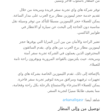
من المطار بأسلوب فاخر ومميز.
توفر شركة هاي واي تجربة سفر فريدة ومريحة من خلال
تقديم خدمة حجز ليموزين مطار برج العرب على مدار الساعة.
يمكن للعملاء حجز الليموزين مسبقًا للتأكد من توفر وسيلة نقل
مناسبة دون الحاجة إلى البحث عن سيارة أو الانتظار في
طوابير التاكسي.
تعتبر الراحة والأمان من بين أبرز المزايا التي يوفرها حجز
ليموزين مطار برج العرب من هاي واي. يقدم السائقون
المحترفون الذين يعملون في الشركة تجربة سفر آمنة
ومريحة، حيث يلتزمون بالقواعد المرورية ويوفرون راحة تامة
للعملاء.
بالإضافة إلى ذلك، تقدم الليموزين الخاصة بشركة هاي واي
تجهيزات ترفيهية ومرافق مريحة لتوفير تجربة سفر فاخرة.
يمكن للعملاء الاسترخاء والاستمتاع بالرحلة بكل راحة وفخامة،
مما يضيف طابعًا مميزًا لتجربة السفر.
شاهد أيضا:
arkanallqasr
توصيل من وإلى المطار