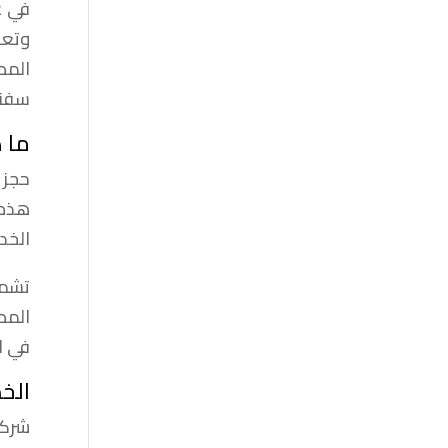
في ع
وتعد
المطا
سفنك
ما 
حجز 
هذه 
الخدم
تشمل
المط
في ا
الخد
شركة p