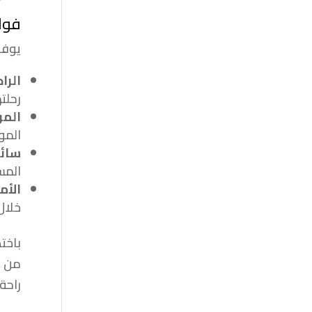
فوا
يوفر
الراح
رحلت
المو
المو
سائ
المس
الأم
خلال
باخت
من و
راحة