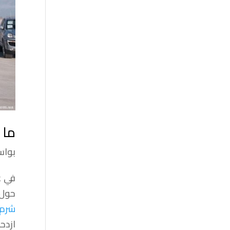
ما 
بوا
في ع
حول 
شرم 
ازدح