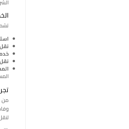
الشر
الخد
تشمل
استق
نقل 
خدما
نقل 
المس
المس
تجرب
من خ
وفاخ
لنقل