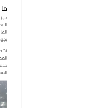
ما 
حجز 
اللي
القاه
بجود
تشمل
المط
خدما
المس