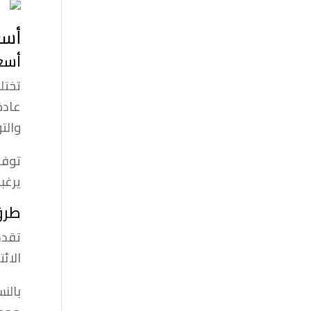
أسع
أسع
تختل
عادة
والتوفرية م
يرغب
طرق
الائ
بالن