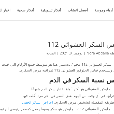
أزياء وموضة
أفضل اعشاب
أفكار تسويقية
أفكار صحية
اخبار ال
س السكر العشوائي 112
طة
Nora Abdalla
|
نوفمبر 8, 2021
|
الصحة
قياس السكر العشوائي 112 مجم / ديسيلتر. هذا هو متوسط ​​جميع الأرقام
يستخدم قياس الجلوكوز العشوائي 112 لمراقبة مرض السكري.
س نسبة السكر في الدم
 الجلوكوز العشوائي هو أكثر أنواع اختبار سكر الدم شيوعًا.
جراؤه في أي وقت من اليوم بغض النظر عن آخر مرة أكلت فيها.
الطريقة المفضلة لتشخيص مرض السكري.
اعراض السكر الخفي
وائي 112- الجلوكوز هو سكر بسيط يعمل كمصدر رئيسي للوقود لخلايا الجسم.