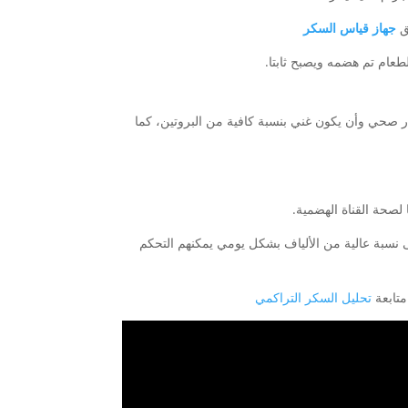
ق
جهاز قياس السكر
طعام تم هضمه ويصبح ثابتا.
 صحي وأن يكون غني بنسبة كافية من البروتين، كما
 لصحة القناة الهضمية.
 نسبة عالية من الألياف بشكل يومي يمكنهم التحكم
متابعة
تحليل السكر التراكمي