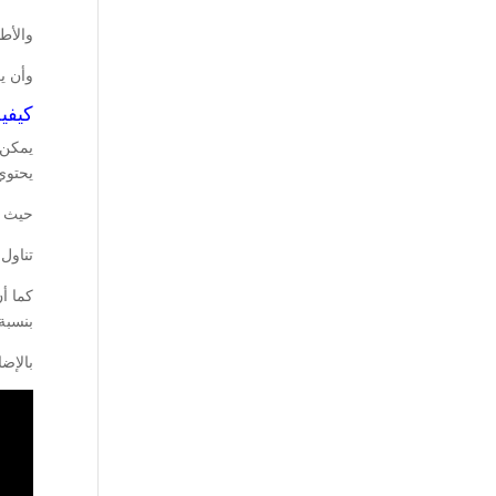
والأط
وأن ي
كيفي
يمكن 
يحتوي
حيث أن
تناول 
كما أ
بنسبة
بالإض