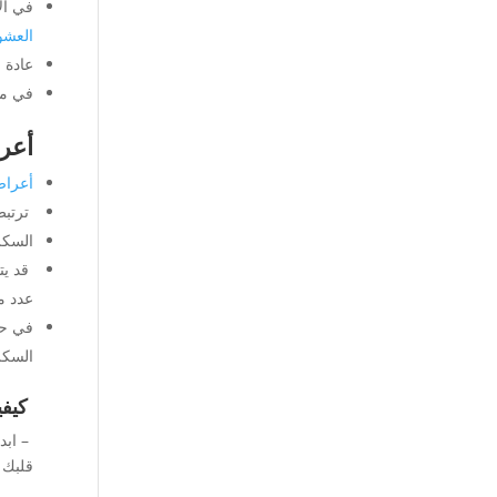
في ال
العشوائ
عادة 
في مر
أعر
أعرا
ترتبط
السكر
قد يت
عدد م
في حي
السكر
كيفي
– ابد
قلبك 