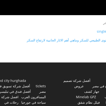
ر
singl
ى الطبيعي للسكر وماهي أهم الاثار الجانبية لارتفاع السكر
أفضل شركة تصميم
nd city hurghada
 في مصر
عروض
tickets
أفضل شركة تسويق ف
جهاز كشف
مصر
أفضل فندق في تبليسي
Minelab GPZ
المسافرون العرب
افضل شركة
فيلل نظام شقق
سياحة في جورجيا
رحلات في