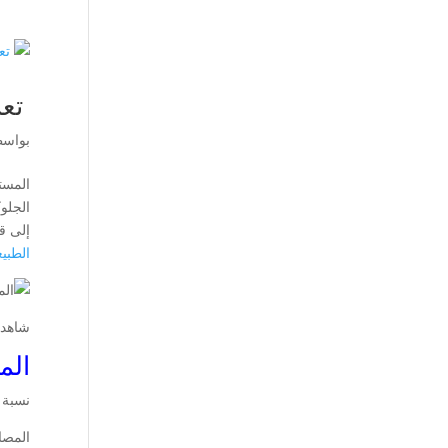
تعر
بواس
المست
الجلو
إلى ق
الطبي
شاهد 
الم
نسبة 