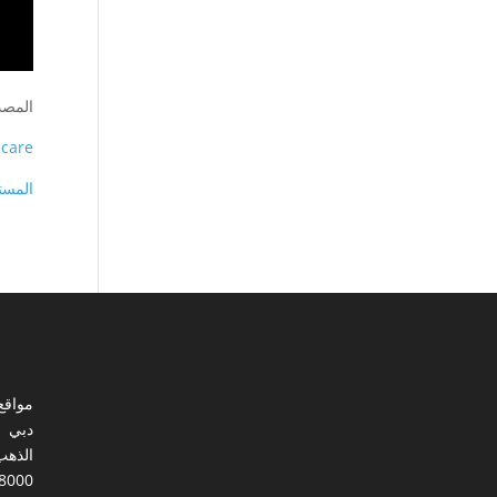
المصد
ecare
المستو
مواقع
دبي
الذهب
8000