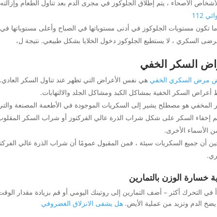
أشخاص الأصحاء ، يتم إطلاق الجلوكوز في مجرى الدم بعد تناول الطعام وإزالت
ي 112
ما تكون مستويات الجلوكوز في أدنى مستوياتها في الصباح وأعلى مستوياتها في 
ضى السكري ، لا يستطيع الجلوكوز دخول الخلايا بشكل طبيعي. نتيجة ل،
اض السكر الخفي
ض مرض السكري الخفي
هي نفس الأعراض التي تظهر عند تناول السكر العادي.
 أعراض السكر الخفية بمشاكل الكبد ومشاكل الجلد والالتهابات.
 المخفي هو مصطلح يشير إلى السكريات الموجودة في الأطعمة المصنعة والتي
م إخفاء السكر على شكل شراب الذرة عالي الفركتوز أو شراب السكر المقلوب
ن الأسماء الأخرى.
ن أن جميع السكريات سيئة ، فمن المقبول عمومًا أن شراب الذرة عالي الفركت
ي.
ة خسارة الوزن بالتمارين
أ في التحرك أكثر – أضف التمارين إلى روتينك اليومي أو قم بزيادة مقدار الوق
يضخ الدم وتزيد من عملية الأيض.
هل يشفى الانزلاق الغضروفي