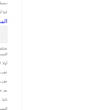
ديسيلت
كما أن أ
الم
تختل
النسبة
أولا: 
عقب تناو
عقب مرو
بعد خمس 
ثانيا
النسب ا