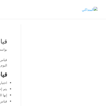
قيا
بواس
اليوم، و
قيا
اختبار
يتم إ
إنها 
قياس الجلوكوز العش