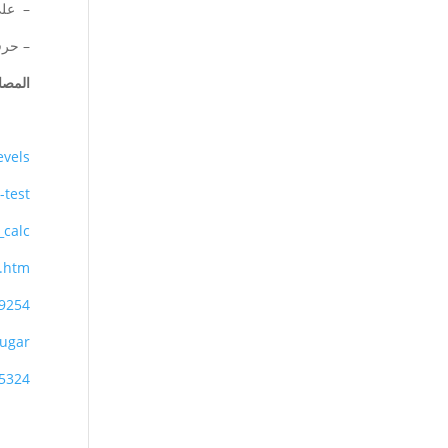
– على
– حرق
المصاد
evels
-test
_calc
k.htm
9254/
sugar
55324