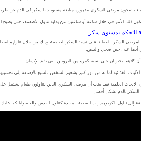
باء ينصحون مرضى السكري بضرورة متابعة مستويات السكر في الدم عن طري
كون ذلك الأمر في خلال ساعة أو ساعتين من بداية تناول الأطعمة، حتى يصبح ال
ة التحكم بمستوى سكر
لمرضى السكر بالحفاظ على نسبة السكر الطبيعية وذلك من خلال تناولهم لفطار
 أيضا على جبن صحي والبيض.
 كلاهما يحتويان على نسبة كبيرة من البروتين التي تفيد الإنسان.
الألياف الغذائية لما له من دور كبير بشعور الشخص بالشبع بالإضافة إلى تحسينها
ن الأبحاث العلمية فقد بينت أن مرضى السكري الذين يتناولون طعام يشتمل على
 السكر بالدم بشكل أفضل.
افة إلى تناول الكربوهيدرات الصحية المفيدة كتناول العدس والفاصوليا كما عليك 