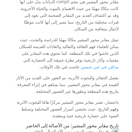
مقابر محور المشير هي مجم compli الديانات يدل على أنها
كانت مكانًا مهمًا من حيث الاهتمام بالموت والحياة الأخروية.
وقد تم اكتشاف العديد من المقابر الضخمة التي تعود إلى
فترات مختلفة من التاريخ، مما يشير إلى أنها كانت موطنًا
لأجيال متعاقبة من السكان.
تمثل مقابر محور المشير مكانًا مهمًا للدراسة والبحث، حيث
يمكن للعلماء فهم الثقافة والتقاليد والعادات القديمة للسكان
الذين عاشوا في تلك المنطقة. كما تحتوي هذه المقابر على
مقتنيات وآثار تاريخية توفر نظرة عميقة إلى الحضارة التي
مدافن في عين شمس
عاشت في تلك الأوقات.
بفضل الحفائر والبحوث الأثرية، تم العثور على العديد من الآثار
القيمة في مقابر محور المشير، مما يساهم في إثراء المعرفة
بتاريخ هذه المنطقة وتطورها عبر العصور المختلفة.
باختصار، تعتبر مقابر محور المشير مركزًا هامًا للبحوث الأثرية
وفهم التاريخ، حيث تحتضن أسرار العصور المختلفة وتسلط
الضوء على حضارة تاريخية غنية ومعقدة.
تاريخ مقابر محور المشير: من الأصالة إلى الحاضر