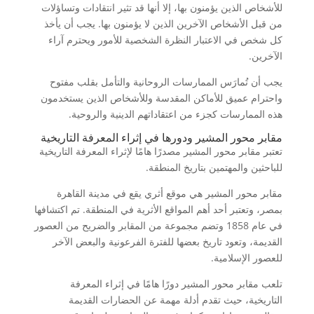
للأشخاص الذين يؤمنون بها، إلا أنها قد تثير انتقادات وتساؤلات
من قبل الأشخاص الآخرين الذين لا يؤمنون بها. يجب أن يأخذ
كل شخص في الاعتبار النظرة الشخصية للأمور ويحترم آراء
الآخرين.
يجب أن تُمارَس الممارسات الروحانية والتأمل بقلب مفتوح
واحترام عميق للأماكن المقدسة وللأشخاص الذين يستخدمون
هذه الممارسات كجزء من اعتقاداتهم الدينية والروحية.
مقابر محور المشير ودورها في إثراء المعرفة التاريخية
تعتبر مقابر محور المشير مصدرًا هامًا لإثراء المعرفة التاريخية
للباحثين والمهتمين بتاريخ المنطقة.
مقابر محور المشير هي موقع أثري يقع في مدينة القاهرة
بمصر، وتعتبر أحد أهم المواقع الأثرية في المنطقة. تم اكتشافها
في عام 1858 وتضم مجموعة من المقابر والضريح من العصور
القديمة، وتعود تاريخ بعضها للفترة الفرعونية والبعض الآخر
للعصور الإسلامية.
تلعب مقابر محور المشير دورًا هامًا في إثراء المعرفة
التاريخية، حيث تقدم أدلة مهمة عن الحضارات القديمة