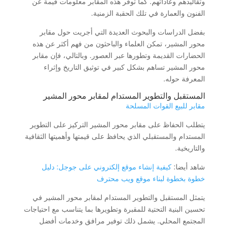
وتقاليدهم وعاداتهم. كما توفر هذه المقابر معلومات قيمة عن
الفنون والعمارة في تلك الحقبة الزمنية.
بفضل الدراسات والبحوث العديدة التي أجريت حول مقابر
محور المشير، تمكن العلماء والباحثون من فهم أكثر عن هذه
الحضارات القديمة وتطورها عبر العصور. وبالتالي، فإن مقابر
محور المشير تساهم بشكل كبير في توثيق التاريخ وإثراء
المعرفة حوله.
المستقبل والتطوير المستدام لمقابر محور المشير
مقابر للبيع القوات المسلحة
يتطلب الحفاظ على مقابر محور المشير التركيز على التطوير
المستدام والمستقبلي الذي يحافظ على قيمتها وأهميتها الثقافية
والتاريخية.
شاهد أيضا:
كيفية إنشاء موقع إلكتروني على جوجل: دليل
خطوة بخطوة لبناء موقع ويب محترف
يتمثل المستقبل والتطوير المستدام لمقابر محور المشير في
تحسين البنية التحتية للمقبرة وتطويرها بما يتناسب مع احتياجات
المجتمع المحلي. يشمل ذلك توفير مرافق وخدمات أفضل