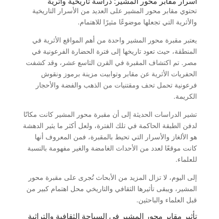
أسرار مقابر محور المشير: دراسة تاريخية وأثرية
تحتوي مقابر محور المشير على العديد من الأسرار التاريخية
والأثرية التي تجعلها موضوعًا مثيرًا للاهتمام.
يعتبر مقبرة محور المشير واحدة من أهم المواقع الأثرية في
المنطقة، حيث تعود تاريخها إلى فترة الحضارة الفرعونية في
مصر. تم اكتشاف المقبرة في القرن التاسع عشر، وقد كشفت
الحفريات الأثرية عن مقابر وتوابيت مزينة برموز ونقوش
فرعونية تحمل تحف ومقتنيات من الذهب والفضة والأحجار
الكريمة.
تشير الدراسات الحديثة إلى أن مقبرة محور المشير كانت مكانًا
لدفن الطبقة الحاكمة في تلك الفترة، ولعل أكثر ما يثير الدهشة
هو الألغاز والأسرار التي تحيط بالمقبرة، فمن المعروف أنها
كانت موقعًا لعدد من الأحداث الغامضة والغير مفهومة بالنسبة
للعلماء.
إلى اليوم، لا تزال المزيد من الأبحاث تُجرى على مقبرة محور
المشير، ويبقى تأثيرها الثقافي والتاريخي محل اهتمام كبير من
قبل العلماء والباحثين.
تأثير مقابر محور المشير في السياحة الثقافية والتراثية