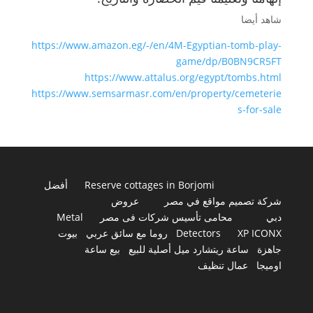
شاهد أيضا
https://www.amazon.eg/-/en/4M-Egyptian-tomb-play-
game/dp/B0BN9CR5FT
https://www.attalus.org/egypt/tombs.html
https://www.semsarmasr.com/en/property/cemeterie
s-for-sale
Reserve cottages in Borjomi
أفضل
شركة تصميم مواقع في مصر
عروض
دبي
محامى تأسيس شركات فى مصر
Metal
XP ICONX
Detectors
روما مع سائق عربي
بيوت
جاهزة
ساعة ريتشارد ميل أصلية للبيع
بيع ساعة
اوميجا
عمال تنظيف