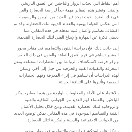
أهم النقاط التي تجذب الزوار والباحثين عن العمق التاريخي
والفني. وتعتبر هذه المقابر مهمة جداً لدراسة الحضارة والفن
في تلك الفترة، حيث توجد فيها العديد من الرموز والرسومات
التي تعكس الحياة اليومية والعقائد الدينية لتلك الحضارة. وقد تم
اكتشاف تصاميم وأعمال فنية مذهلة في هذه المقابر، مما
يعطي فكرة عن المهارة والإبداع الفني لتلك الحضارة القديمة.
إلى جانب ذلك، فإن دراسة الفنون والتصاميم في مقابر محور
المشير تساهم في فهم أعمق للثقافة والفنون في ذلك العصر،
وتوفر فرصة لاستكشاف الروابط بين الحضارات المختلفة ونقل
المعرفة والتقنيات الفنية والحرفية من جيل إلى آخر. ويمكن
لهذه الدراسات أن تساهم في إثراء المعرفة وفهم الحضارات
القديمة وتأثيرها على الثقافة الحديثة.
بالاعتماد على الأدلة والمعلومات الواردة من هذه المقابر، يمكن
للباحثين والعلماء فهم العديد من الجوانب الثقافية والفنية
والروحانية لتلك الحضارة القديمة. ومن خلال تحليل الأعمال
الفنية والتصاميم الموجودة في هذه المقابر، يمكن توضيح العديد
من الجوانب الاجتماعية والدينية والفكرية لتلك الحضارة.
بشكل عام، استكشاف الفنون والتصاميم في مقابر محور