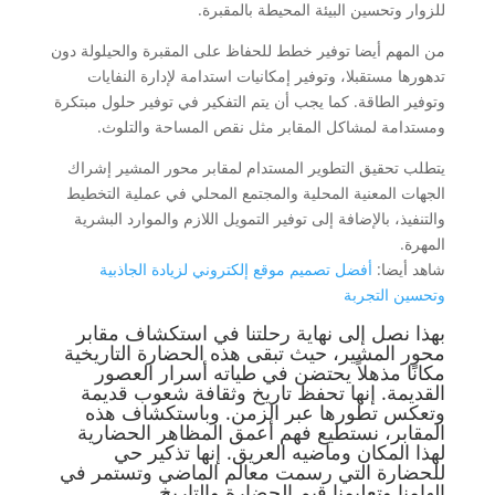
للزوار وتحسين البيئة المحيطة بالمقبرة.
من المهم أيضا توفير خطط للحفاظ على المقبرة والحيلولة دون
تدهورها مستقبلا، وتوفير إمكانيات استدامة لإدارة النفايات
وتوفير الطاقة. كما يجب أن يتم التفكير في توفير حلول مبتكرة
ومستدامة لمشاكل المقابر مثل نقص المساحة والتلوث.
يتطلب تحقيق التطوير المستدام لمقابر محور المشير إشراك
الجهات المعنية المحلية والمجتمع المحلي في عملية التخطيط
والتنفيذ، بالإضافة إلى توفير التمويل اللازم والموارد البشرية
المهرة.
شاهد أيضا:
أفضل تصميم موقع إلكتروني لزيادة الجاذبية
وتحسين التجربة
بهذا نصل إلى نهاية رحلتنا في استكشاف مقابر
محور المشير، حيث تبقى هذه الحضارة التاريخية
مكانًا مذهلاً يحتضن في طياته أسرار العصور
القديمة. إنها تحفظ تاريخ وثقافة شعوب قديمة
وتعكس تطورها عبر الزمن. وباستكشاف هذه
المقابر، نستطيع فهم أعمق المظاهر الحضارية
لهذا المكان وماضيه العريق. إنها تذكير حي
للحضارة التي رسمت معالم الماضي وتستمر في
إلهامنا وتعليمنا قيم الحضارة والتاريخ.