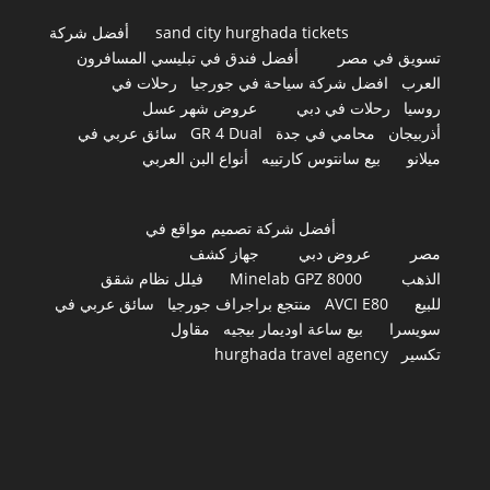
sand city hurghada tickets
أفضل شركة
تسويق في مصر
أفضل فندق في تبليسي المسافرون
العرب
افضل شركة سياحة في جورجيا
رحلات في
روسيا
رحلات في دبي
عروض شهر عسل
أذربيجان
محامي في جدة
GR 4 Dual
سائق عربي في
ميلانو
بيع سانتوس كارتييه
أنواع البن العربي
أفضل شركة تصميم مواقع في
مصر
عروض دبي
جهاز كشف
الذهب
Minelab GPZ 8000
فيلل نظام شقق
للبيع
AVCI E80
منتجع براجراف جورجيا
سائق عربي في
سويسرا
بيع ساعة اوديمار بيجيه
مقاول
تكسير
hurghada travel agency