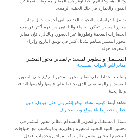
وتقاليدهم وعاداتهم. كما توفر هذه المقابر معلومات قيمة عن
الفنون والعمارة في تلك الحقبة الزمنية.
بفضل الدراسات والبحوث العديدة التي أجريت حول مقابر
محور المشير، تمكن العلماء والباحثون من فهم أكثر عن هذه
الحضارات القديمة وتطورها عبر العصور. وبالتالي، فإن مقابر
محور المشير تساهم بشكل كبير في توثيق التاريخ وإثراء
المعرفة حوله.
المستقبل والتطوير المستدام لمقابر محور المشير
مقابر للبيع القوات المسلحة
يتطلب الحفاظ على مقابر محور المشير التركيز على التطوير
المستدام والمستقبلي الذي يحافظ على قيمتها وأهميتها الثقافية
والتاريخية.
شاهد أيضا:
كيفية إنشاء موقع إلكتروني على جوجل: دليل
خطوة بخطوة لبناء موقع ويب محترف
يتمثل المستقبل والتطوير المستدام لمقابر محور المشير في
تحسين البنية التحتية للمقبرة وتطويرها بما يتناسب مع احتياجات
المجتمع المحلي. يشمل ذلك توفير مرافق وخدمات أفضل