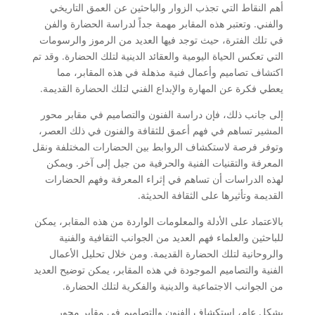
أهم النقاط التي تجذب الزوار والباحثين عن العمق التاريخي
والفني. وتعتبر هذه المقابر مهمة جداً لدراسة الحضارة والفن
في تلك الفترة، حيث توجد فيها العديد من الرموز والرسومات
التي تعكس الحياة اليومية والعقائد الدينية لتلك الحضارة. وقد تم
اكتشاف تصاميم وأعمال فنية مذهلة في هذه المقابر، مما
يعطي فكرة عن المهارة والإبداع الفني لتلك الحضارة القديمة.
إلى جانب ذلك، فإن دراسة الفنون والتصاميم في مقابر محور
المشير تساهم في فهم أعمق للثقافة والفنون في ذلك العصر،
وتوفر فرصة لاستكشاف الروابط بين الحضارات المختلفة ونقل
المعرفة والتقنيات الفنية والحرفية من جيل إلى آخر. ويمكن
لهذه الدراسات أن تساهم في إثراء المعرفة وفهم الحضارات
القديمة وتأثيرها على الثقافة الحديثة.
بالاعتماد على الأدلة والمعلومات الواردة من هذه المقابر، يمكن
للباحثين والعلماء فهم العديد من الجوانب الثقافية والفنية
والروحانية لتلك الحضارة القديمة. ومن خلال تحليل الأعمال
الفنية والتصاميم الموجودة في هذه المقابر، يمكن توضيح العديد
من الجوانب الاجتماعية والدينية والفكرية لتلك الحضارة.
بشكل عام، استكشاف الفنون والتصاميم في مقابر محور