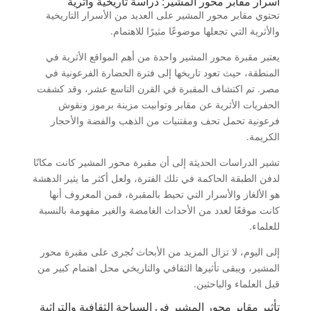
أسرار مقابر محور المشير: دراسة تاريخية وأثرية
تحتوي مقابر محور المشير على العديد من الأسرار التاريخية
والأثرية التي تجعلها موضوعًا مثيرًا للاهتمام.
يعتبر مقبرة محور المشير واحدة من أهم المواقع الأثرية في
المنطقة، حيث تعود تاريخها إلى فترة الحضارة الفرعونية في
مصر. تم اكتشاف المقبرة في القرن التاسع عشر، وقد كشفت
الحفريات الأثرية عن مقابر وتوابيت مزينة برموز ونقوش
فرعونية تحمل تحف ومقتنيات من الذهب والفضة والأحجار
الكريمة.
تشير الدراسات الحديثة إلى أن مقبرة محور المشير كانت مكانًا
لدفن الطبقة الحاكمة في تلك الفترة، ولعل أكثر ما يثير الدهشة
هو الألغاز والأسرار التي تحيط بالمقبرة، فمن المعروف أنها
كانت موقعًا لعدد من الأحداث الغامضة والغير مفهومة بالنسبة
للعلماء.
إلى اليوم، لا تزال المزيد من الأبحاث تُجرى على مقبرة محور
المشير، ويبقى تأثيرها الثقافي والتاريخي محل اهتمام كبير من
قبل العلماء والباحثين.
تأثير مقابر محور المشير في السياحة الثقافية والتراثية