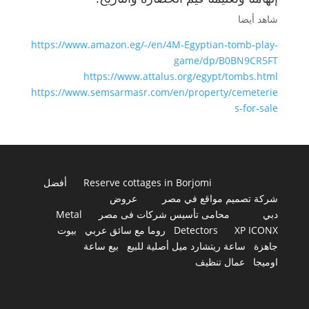
شاهد أيضا
https://www.amazon.eg/-/en/4M-Egyptian-tomb-play-
game/dp/B0BN9CR5FT
https://www.attalus.org/egypt/tombs.html
https://www.semsarmasr.com/en/property/cemeterie
s-for-sale
Reserve cottages in Borjomi
أفضل
شركة تصميم مواقع في مصر
عروض
دبي
محامى تأسيس شركات فى مصر
Metal
XP ICONX
Detectors
روما مع سائق عربي
بيوت
جاهزة
ساعة ريتشارد ميل أصلية للبيع
بيع ساعة
اوميجا
عمال تنظيف