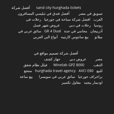
sand city hurghada tickets
أفضل شركة
تسويق في مصر
أفضل فندق في تبليسي المسافرون
العرب
افضل شركة سياحة في جورجيا
رحلات في
روسيا
رحلات في دبي
عروض شهر عسل
أذربيجان
محامي في جدة
GR 4 Dual
سائق عربي في
ميلانو
بيع سانتوس كارتييه
أنواع البن العربي
أفضل شركة تصميم مواقع في
مصر
عروض دبي
جهاز كشف
الذهب
Minelab GPZ 8000
فيلل نظام شقق
للبيع
AVCI E80
hurghada travel agency
منتجع
براجراف جورجيا
سائق عربي في سويسرا
بيع ساعة
اوديمار بيجيه
مقاول تكسير