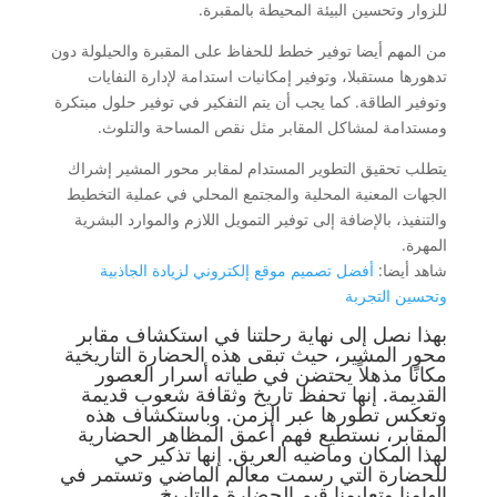
للزوار وتحسين البيئة المحيطة بالمقبرة.
من المهم أيضا توفير خطط للحفاظ على المقبرة والحيلولة دون
تدهورها مستقبلا، وتوفير إمكانيات استدامة لإدارة النفايات
وتوفير الطاقة. كما يجب أن يتم التفكير في توفير حلول مبتكرة
ومستدامة لمشاكل المقابر مثل نقص المساحة والتلوث.
يتطلب تحقيق التطوير المستدام لمقابر محور المشير إشراك
الجهات المعنية المحلية والمجتمع المحلي في عملية التخطيط
والتنفيذ، بالإضافة إلى توفير التمويل اللازم والموارد البشرية
المهرة.
شاهد أيضا:
أفضل تصميم موقع إلكتروني لزيادة الجاذبية
وتحسين التجربة
بهذا نصل إلى نهاية رحلتنا في استكشاف مقابر
محور المشير، حيث تبقى هذه الحضارة التاريخية
مكانًا مذهلاً يحتضن في طياته أسرار العصور
القديمة. إنها تحفظ تاريخ وثقافة شعوب قديمة
وتعكس تطورها عبر الزمن. وباستكشاف هذه
المقابر، نستطيع فهم أعمق المظاهر الحضارية
لهذا المكان وماضيه العريق. إنها تذكير حي
للحضارة التي رسمت معالم الماضي وتستمر في
إلهامنا وتعليمنا قيم الحضارة والتاريخ.