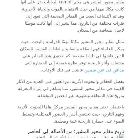
مقابر محور المشير هي مجم compli الديانات يدل على أنها
كانت مكانًا مهمًا من حيث الاهتمام بالموت والحياة الأخروية.
وقد تم اكتشاف العديد من المقابر الضخمة التي تعود إلى
فترات مختلفة من التاريخ، مما يشير إلى أنها كانت موطنًا
لأجيال متعاقبة من السكان.
تمثل مقابر محور المشير مكانًا مهمًا للدراسة والبحث، حيث
يمكن للعلماء فهم الثقافة والتقاليد والعادات القديمة للسكان
الذين عاشوا في تلك المنطقة. كما تحتوي هذه المقابر على
مقتنيات وآثار تاريخية توفر نظرة عميقة إلى الحضارة التي
مدافن في عين شمس
عاشت في تلك الأوقات.
بفضل الحفائر والبحوث الأثرية، تم العثور على العديد من الآثار
القيمة في مقابر محور المشير، مما يساهم في إثراء المعرفة
بتاريخ هذه المنطقة وتطورها عبر العصور المختلفة.
باختصار، تعتبر مقابر محور المشير مركزًا هامًا للبحوث الأثرية
وفهم التاريخ، حيث تحتضن أسرار العصور المختلفة وتسلط
الضوء على حضارة تاريخية غنية ومعقدة.
تاريخ مقابر محور المشير: من الأصالة إلى الحاضر