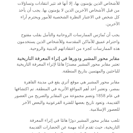
للأشخاص الذين يؤمنون بها، إلا أنها قد تثير انتقادات وتساؤلات
من قبل الأشخاص الآخرين الذين لا يؤمنون بها. يجب أن يأخذ
كل شخص في الاعتبار النظرة الشخصية للأمور ويحترم آراء
الآخرين.
يجب أن تُمارَس الممارسات الروحانية والتأمل بقلب مفتوح
واحترام عميق للأماكن المقدسة وللأشخاص الذين يستخدمون
هذه الممارسات كجزء من اعتقاداتهم الدينية والروحية.
مقابر محور المشير ودورها في إثراء المعرفة التاريخية
تعتبر مقابر محور المشير مصدرًا هامًا لإثراء المعرفة التاريخية
للباحثين والمهتمين بتاريخ المنطقة.
مقابر محور المشير هي موقع أثري يقع في مدينة القاهرة
بمصر، وتعتبر أحد أهم المواقع الأثرية في المنطقة. تم اكتشافها
في عام 1858 وتضم مجموعة من المقابر والضريح من العصور
القديمة، وتعود تاريخ بعضها للفترة الفرعونية والبعض الآخر
للعصور الإسلامية.
تلعب مقابر محور المشير دورًا هامًا في إثراء المعرفة
التاريخية، حيث تقدم أدلة مهمة عن الحضارات القديمة