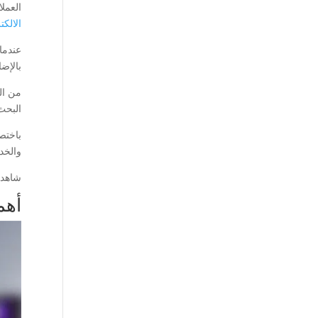
العمل
الالكت
عندما
بالإض
من ال
البحث 
باختص
والخد
شاهد 
أهم