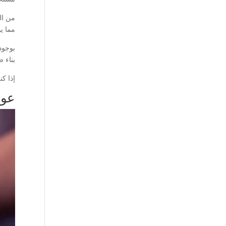
من ال
مما ي
بوجود
بناء ص
إذا ك
عوا