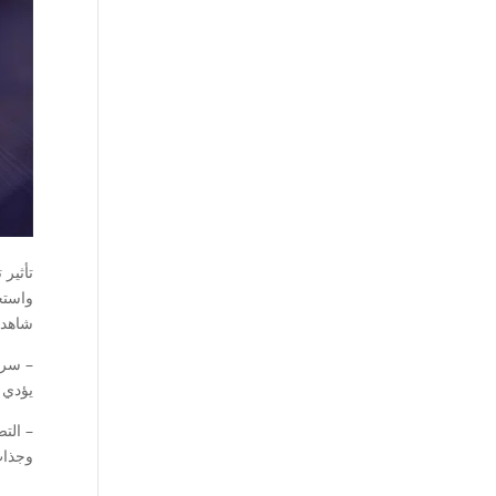
تأثير
واستجا
شاهد 
– سرع
يؤدي 
– الت
وجذاب