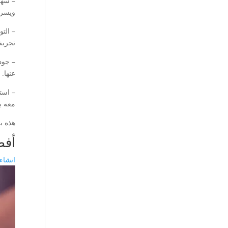
– سهو
ويسر.
– الت
تجربة
– جود
عنها.
– است
معه ب
هذه ب
أفض
انشاء