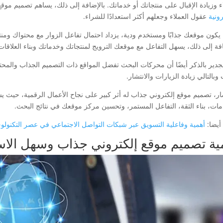
اء وزيادة الإقبال على منتجاتك أو خدماتك. بالإضافة إلى ذلك، يساهم تصميم موق
رونية
عقول العملاء وجعلهم أكثر استعدادًا للشراء.
 يكون موقعك جذابًا ومستخدم ودية، يزداد احتمال تفاعل الزوار مع محتواك ومنتجا
افة إلى ذلك، يسهل التفاعل مع موقعك الترويج لمنتجاتك وخدماتك وبناء العلاقات 
جدير بالذكر أيضًا أن محركات البحث تفضل المواقع ذات التصميم الجذاب والمح
وبالتالي زيادة الزيارات والانتشار.
ار، تصميم موقع إلكتروني جذاب له أثر كبير على نجاح الأعمال الرقمية، حيث يس
مات، بناء الثقة، التفاعل المستمر، وتحسين مركز موقعك في نتائج البحث.
أيضا:
أهمية وفاعلية التسويق عبر شبكات التواصل الاجتماعي في عصر التكنولوجي
ية تصميم موقع إلكتروني جذاب وسهل الاس