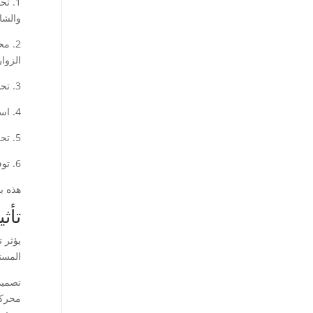
1. ت
والشا
2. م
الزوار
3. تحسين محركات البحث (SEO): يجب أن يتم تحسين الموقع لمحركات البحث لزيادة الرؤية والوصول إلى المستخدمين المحتملين.
4. استخدام الرسائل التسويقية: يمكن استخدام التسويق الرقمي والإعلانات عبر الإنترنت لزيادة التفاعل والمبيعات.
5. تحليل البيانات: يجب تتبع وتحليل أداء الموقع باستمرار لتحديد المجالات التي يمكن تحسينها وزيادة التفاعل والمبيعات.
6. توفير خدمة عملاء ممتازة: يجب أن يكون الموقع يوفر وسائل للتواصل مع خدمة العملاء وضمان رضا العملاء.
هذه ب
تأث
يؤثر 
المست
تصميم
محركا