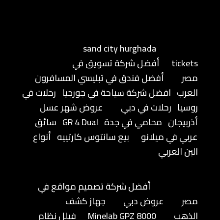
sand city hurghada
tickets
أفضل شركة تسويق في
مصر
أفضل فندق في تبليسي المسافرون
العرب
افضل شركة سياحة في جورجيا
رحلات في
روسيا
رحلات في دبي
عروض شهر عسل
أذربيجان
محامي في جدة
GR 4 Dual
سائق
عربي في ميلانو
بيع سانتوس كارتييه
أنواع
البن العربي
أفضل شركة تصميم مواقع في
مصر
عروض دبي
جهاز كشف
الذهب
Minelab GPZ 8000
فيلل نظام