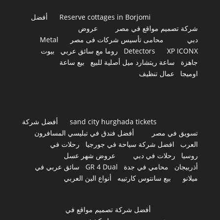
Reserve cottages in Borjomi
أفضل
شركة تصميم مواقع في مصر
عروض
دبي
محامى تأسيس شركات فى مصر
Metal
XP ICONX
Detectors
روما مع سائق عربي
بيوت
جاهزة
ساعة ريتشارد ميل أصلية للبيع
بيع ساعة
اوميجا
عمال تنظيف
sand city hurghada tickets
أفضل شركة
تسويق في مصر
أفضل فندق في تبليسي المسافرون
العرب
افضل شركة سياحة في جورجيا
رحلات في
روسيا
رحلات في دبي
عروض شهر عسل
أذربيجان
محامي في جدة
GR 4 Dual
سائق عربي في
ميلانو
بيع سانتوس كارتييه
أنواع البن العربي
أفضل شركة تصميم مواقع في