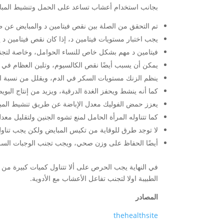
بجانب استخدام أعشاب تساعد على الحمل وتنشيط المباي
تم التحقق من الصلة بين نقص فيتامين د والمبايض عن 
يجب اختبار مستويات فيتامين د، إذا كان نقص فيتامين 
فيتامين د مهم بشكل خاص للنساء الحوامل، وخاصة لتج
يمكن أن يسبب أيضًا نقص الكالسيوم، وتلين العظام في ا
ينظم الزنك مستويات السكر في الدم، ويقلل من نسبة ا
كما أنه ينشط ويحفز الغدة الدرقية، ويزيد من إنتاج البوي
يعزز حمض الفوليك معدل الإباضة عن طريق تنشيط المبا
كما تتناوله المرأة الحامل لمنع تشوه الجنين ولتقليل معد
لا توجد طرق للوقاية من تكيس المبايض ولكن يجب تناول ا
أيضًا الحفاظ على وزن صحي، ويجب تجنب الوجبات السريعة،
في النهاية يجب الحرص على ألا تتناول كميات كبيرة من
الطبيبة اولا لتجنب تفاعل الأعشاب مع الأدوية.
المصادر
thehealthsite