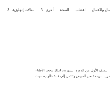
مال والاعمال
اعشاب
الصحة
أخرى
مقالات إنجليزية
نتاج البويضات، وينتج هرمون البروجسترون عند إطلاق البويضات، تنضج البويضة لمدة 14 إلى 12 يومًا خلال النصف الأول من الدورة الشهرية، لذلك يبحث الأطباء
خرج البويضة من المبيض وتنتقل إلى قناة فالوب، حيث