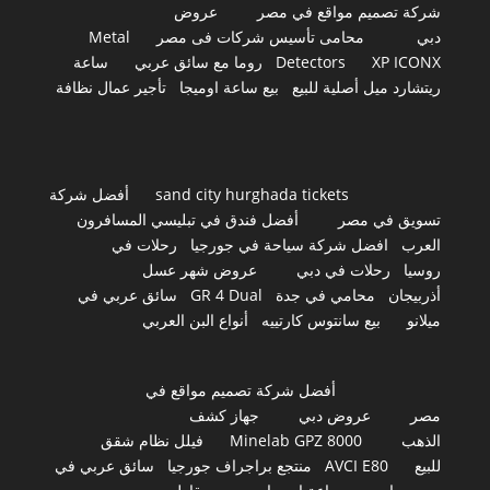
شركة تصميم مواقع في مصر
عروض
دبي
محامى تأسيس شركات فى مصر
Metal
XP ICONX
Detectors
روما مع سائق عربي
ساعة
ريتشارد ميل أصلية للبيع
بيع ساعة اوميجا
تأجير عمال نظافة
sand city hurghada tickets
أفضل شركة
تسويق في مصر
أفضل فندق في تبليسي المسافرون
العرب
افضل شركة سياحة في جورجيا
رحلات في
روسيا
رحلات في دبي
عروض شهر عسل
أذربيجان
محامي في جدة
GR 4 Dual
سائق عربي في
ميلانو
بيع سانتوس كارتييه
أنواع البن العربي
أفضل شركة تصميم مواقع في
مصر
عروض دبي
جهاز كشف
الذهب
Minelab GPZ 8000
فيلل نظام شقق
للبيع
AVCI E80
منتجع براجراف جورجيا
سائق عربي في