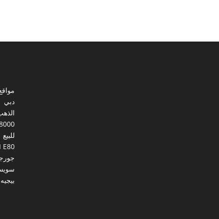
مواقع
دبي
الذهب
8000
للبيع
I E80
جورجي
سويس
بيجيه