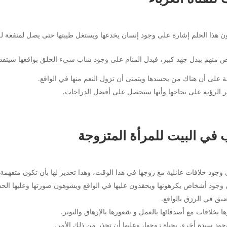
ون هذا الحلم إشارة على وجود إنسان يخدعها ويستغل طيبتها حتى يصل لمنفعة له ف
ص منهم ببذل جهد كبير، فيدل المنام على وجود شاب سيء الخلق بواقعها سيتقدم ل
 على أن هناك من يحسدها ويتمنى أن تزول النعم منها في الواقع.
شير الرؤية على نجاحها وأنها ستحصل على أفضل الدراجات.
في البيت للمرأة المتزوجة
 وجود خلافات عائلية مع زوجها في هذا الوقت، وهذا تحذير لها بأن تكون متفهمة
 وجود أشخاص يكرهونها ويحقدون عليها في الواقع ويشوهون صورتها وعليها الحذ
يق في الرزق بالواقع.
بخلافات مع أصدقائها بالعمل و شعورها بالإرهاق والتوتر.
ود سيدة أخرى بحياة زوجها، وعليها أن تحذر من ذلك الأمر.