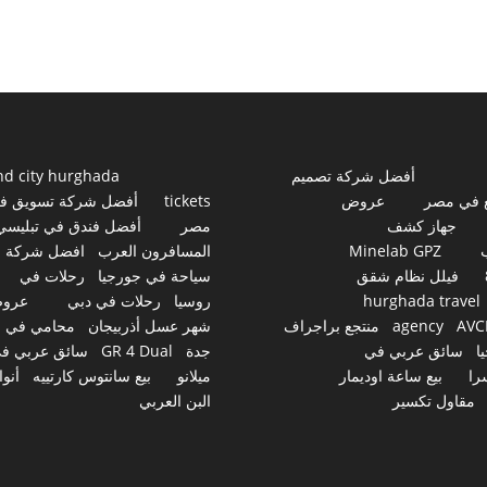
أفضل شركة تصميم
nd city hurghada
 في مصر
عروض
tickets
أفضل شركة تسويق ف
جهاز كشف
مصر
أفضل فندق في تبليسي
Minelab GPZ
المسافرون العرب
افضل شركة
فيلل نظام شقق
سياحة في جورجيا
رحلات في
hurghada travel
روسيا
رحلات في دبي
عرو
AVC
agency
منتجع براجراف
شهر عسل أذربيجان
محامي في
ا
سائق عربي في
جدة
GR 4 Dual
سائق عربي ف
را
بيع ساعة اوديمار
ميلانو
بيع سانتوس كارتييه
أنوا
مقاول تكسير
البن العربي