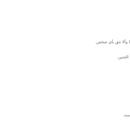
ا وألا تثق بأي شخص.
لجنين.
نه.