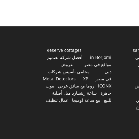
Reserve cottages
sa
ي
in Borjomi
أفضل شركة تصميم
مواقع في مصر
عروض
دبي
محامى تأسيس شركات
فى مصر
XP
Metal Detectors
ض
ICONX
روما مع سائق عربي
بيوت
جاهزة
ساعة ريتشارد ميل أصلية
ي
للبيع
بيع ساعة اوميجا
عمال تنظيف
ع