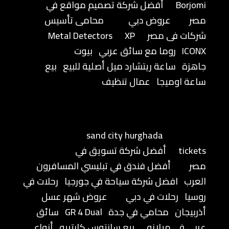
Borjomi
أفضل شركة تصميم مواقع في
مصر
عروض دبي
محامى تأسيس
شركات فى مصر
XP
Metal Detectors
ICONX
روما مع سائق عربي
بيوت
جاهزة
ساعة ريتشارد ميل أصلية للبيع
بيع
ساعة اوميجا
عمال تنظيف
sand city hurghada
tickets
أفضل شركة تسويق في
مصر
أفضل فندق في تبليسي المسافرون
العرب
افضل شركة سياحة في جورجيا
رحلات في
روسيا
رحلات في دبي
عروض شهر عسل
أذربيجان
محامي في جدة
GR 4 Dual
سائق
عربي في ميلانو
بيع سانتوس كارتييه
أنواع