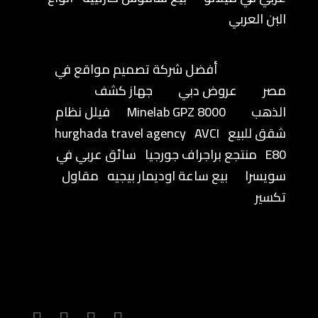
البن العربي
أفضل شركة تصميم مواقع في
مصر
عروض دبي
جهاز كشف
الذهب
Minelab GPZ 8000
فيلل نظام
شقق للبيع
AVCI
hurghada travel agency
E80
منتجع براجراف جورجيا
سائق عربي في
سويسرا
بيع ساعة اوديمار بيجيه
مقاول
تكسير