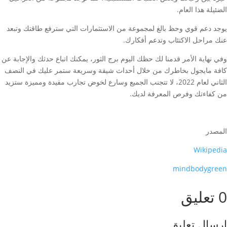
الضئيلة هذا العام.
يوجد دعم قوي وحظ بالغ لمجموعة من الاستثمارات التي سترفع طاقتك وتبعد
عنك مراحل الاكتئاب وتدعم أفكارك.
وفي نهاية الأمر قدمنا لك حظك اليوم برج الثور، يمكنك اتباع حدثك والإجابة عن
كافة مايجول بخاطرك من خلال أحداث شيقة وسريعة ستمر عليك في النصف
الثاني لعام 2022، لا تتجنب الجميع وسارع لخوض تجارب مفيدة ومميزة ستزيد
من كفاءتك وفرص المعرفة لديك.
المصدر
Wikipedia
mindbodygreen
0 تعليق
إرسال تعليق