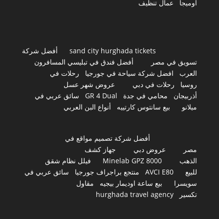
اوميجا
عمال تنظيف
sand city hurghada tickets
أفضل شركة
تسويق في مصر
أفضل فندق في تبليسي المسافرون
العرب
افضل شركة سياحة في جورجيا
رحلات في
روسيا
رحلات في دبي
عروض شهر عسل
أذربيجان
محامي في جدة
GR 4 Dual
سائق عربي في
ميلانو
بيع سانتوس كارتييه
أنواع البن العربي
أفضل شركة تصميم مواقع في
مصر
عروض دبي
جهاز كشف
الذهب
Minelab GPZ 8000
فيلل نظام شقق
للبيع
AVCI E80
منتجع براجراف جورجيا
سائق عربي في
سويسرا
بيع ساعة اوديمار بيجيه
مقاول
تكسير
hurghada travel agency