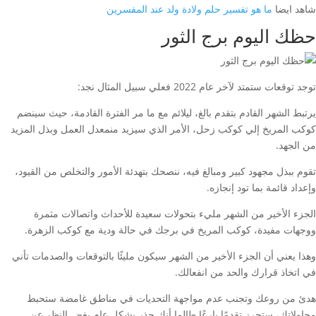
شاهد ايضا
ما هو تفسير حلم ولادة ولد عند المفسرين
حظك اليوم برج الثور
توجد توقعات ستمتد لآخر عام 2022 فعلي سبيل المثال نجد:
يرتبط الشهر القادم بتقدم بالغ، ليلائم مع ما مر الفترة القادمة، حيث سينضم
كوكب المريخ إلي كوكب زحل، الأمر الذي سيزيد منمعدل العمل وبذل المزيد
من الجهد.
تقوم ببذل مجهود كبير ومبالغ فيه، ننصحك بتهدئة الأمور والتخلص من القيود،
وإعداد قائمة بما تود إنجازه.
الجزء الأخير من الشهر مليء بتحولات سعيدة للأحداث واتصالات مثمرة
ووجهات مفيدة، كوكب المريخ في برجك في حالة ودية مع كوكب الزهرة.
وهذا يعني أن الجزء الأخير من الشهر سيكون مليئًا بالتوقعات والصدمات تأني
في اتخاذ قرارك والحد من انفعالك.
هدئ من روعك وتجنب عدم مواجهة التحديات في مناطق غامضة ستحبط
محاولاتك، ستحرز تقدمًا بارعًا طالما أنك حذر بشكل عام بغض النظر عن