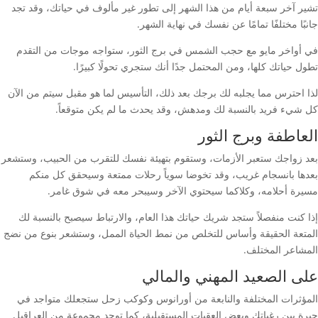
تشير آخر سبعة أيام من هذا الشهر إلى تطور غير مألوف في حياتك، وقد تجد
جانبًا مختلفًا تمامًا عن نفسك في نهاية الشهر.
في أواخر مايو مع حجب الشمس في برج الثور، ستواجه موجات من التقدم
تطول حياتك كلها، ومن المحتمل جدًا أنك ستجري تحولًا كبيرًا.
لذا احترس مما يجلبه لك برجك بعد ذلك، التأسيس لما هو مقبل سيتم من الآن
كل شيء فريد بالنسبة لك ومدهش، وقد يحدث ما لم يكن متوقعاً.
العاطفة وبرج الثور
بعد زواجك ستعبر الأزمات، وستقوم بتهيئة نفسك للتقرب من الحبيب، وستشعر
بعدها بانسجام غريب، وقد تخوضا سوياً رحلات ممتعة وسيحقق كل منكم
مسيرة أحلامه، وكلاكما سيحتوي الآخر وسيبحر معه في شوق غامر.
إذا كنت منفصلاً ستجد شريك حياتك هذا العام، والارتباط سيصبح بالنسبة لك
المتعة الحقيقة وأساس للتخلص من نمط الحياة الممل، وستشعر بنوع من نضج
المشاعر المختلف.
على الصعيد المهني والمالي
المؤثرات المختلفة والنابعة من أورانوس وكوكب زحل ستجعلك متواجد في
حيرة بين رغباتك وبعض العقبات المستقبلية، كما توجد مجموعة من العراقيل