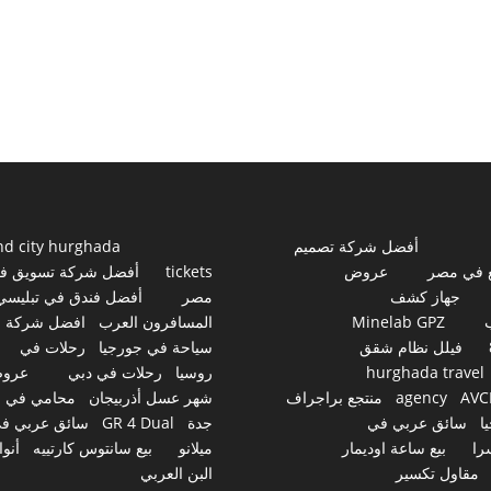
أفضل شركة تصميم
nd city hurghada
 في مصر
عروض
tickets
أفضل شركة تسويق ف
جهاز كشف
مصر
أفضل فندق في تبليسي
Minelab GPZ
المسافرون العرب
افضل شركة
فيلل نظام شقق
سياحة في جورجيا
رحلات في
hurghada travel
روسيا
رحلات في دبي
عرو
AVC
agency
منتجع براجراف
شهر عسل أذربيجان
محامي في
ا
سائق عربي في
جدة
GR 4 Dual
سائق عربي ف
را
بيع ساعة اوديمار
ميلانو
بيع سانتوس كارتييه
أنوا
مقاول تكسير
البن العربي