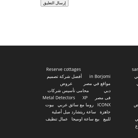
إرسال التعليق
Reserve cottages
sa
ي
in Borjomi
أفضل شركة تصميم
مواقع في مصر
عروض
دبي
محامى تأسيس شركات
فى مصر
XP
Metal Detectors
ض
ICONX
روما مع سائق عربي
بيوت
جاهزة
ساعة ريتشارد ميل أصلية
ي
للبيع
بيع ساعة اوميجا
عمال تنظيف
ع