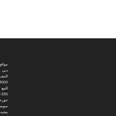
مواقع
دبي
الذهب
8000
للبيع
I E80
جورجي
سويس
بيجيه