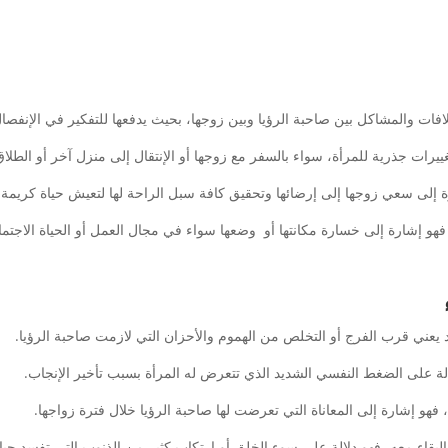
فات والمشاكل بين صاحبة الرؤيا وبين زوجها، بحيث يدفعها للتفكير في الإنفصال
ييرات جذرية للمرأة، سواء بالسفر مع زوجها أو الإنتقال إلى منزل آخر أو الطلاق
إلى سعي زوجها إلى إرضائها وتحقيق كافة سبل الراحة لها لتعيش حياة كريمة.
 فهو إشارة إلى خسارة مكانتها أو وضعها سواء في مجال العمل أو الحياة الاجتما
 يعني قرب الفرج أو التخلص من الهموم والأحزان التي لازمت صاحبة الرؤيا.
لة على الضغط النفسي الشديد الذي تتعرض له المرأة بسبب تأخير الإنجاب.
 فهو إشارة إلى المعاناة التي تعرضت لها صاحبة الرؤيا خلال فترة زواجها.
اء معه، فهو دلالة على سوء الخلق أو ارتكاب كثير من الذنوب التي تفسد حيات