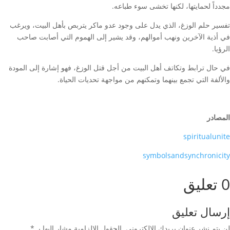
مجدداً لحمايتها، لكنها تخشى سوء طباعه.
تفسير حلم الوزغ، الذي يدل على وجود عدو ماكر يتربص بأهل البيت، ويرغب
في أذية الآخرين ونهب أموالهم، وقد يشير إلى الهموم التي أصابت صاحب
الرؤيا.
في حال ترابط وتكاتف أهل البيت من أجل قتل الوزغ، فهو إشارة إلى المودة
والألفة التي تجمع بينهما وتمكنهم من مواجهة تحديات الحياة.
المصادر
spiritualunite
symbolsandsynchronicity
0 تعليق
إرسال تعليق
لن يتم نشر عنوان بريدك الإلكتروني.
الحقول الإلزامية مشار إليها بـ
*