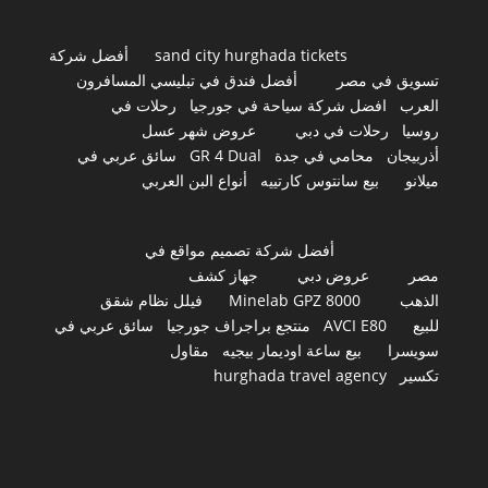
sand city hurghada tickets
أفضل شركة
تسويق في مصر
أفضل فندق في تبليسي المسافرون
العرب
افضل شركة سياحة في جورجيا
رحلات في
روسيا
رحلات في دبي
عروض شهر عسل
أذربيجان
محامي في جدة
GR 4 Dual
سائق عربي في
ميلانو
بيع سانتوس كارتييه
أنواع البن العربي
أفضل شركة تصميم مواقع في
مصر
عروض دبي
جهاز كشف
الذهب
Minelab GPZ 8000
فيلل نظام شقق
للبيع
AVCI E80
منتجع براجراف جورجيا
سائق عربي في
سويسرا
بيع ساعة اوديمار بيجيه
مقاول
تكسير
hurghada travel agency