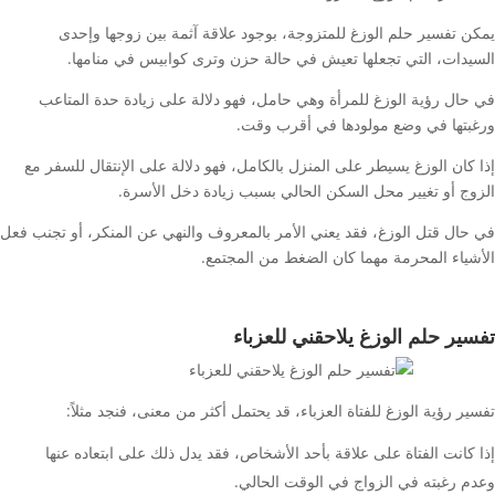
يمكن تفسير حلم الوزغ للمتزوجة، بوجود علاقة آثمة بين زوجها وإحدى
السيدات، التي تجعلها تعيش في حالة حزن وترى كوابيس في منامها.
في حال رؤية الوزغ للمرأة وهي حامل، فهو دلالة على زيادة حدة المتاعب
ورغبتها في وضع مولودها في أقرب وقت.
إذا كان الوزغ يسيطر على المنزل بالكامل، فهو دلالة على الإنتقال للسفر مع
الزوج أو تغيير محل السكن الحالي بسبب زيادة دخل الأسرة.
في حال قتل الوزغ، فقد يعني الأمر بالمعروف والنهي عن المنكر، أو تجنب فعل
الأشياء المحرمة مهما كان الضغط من المجتمع.
تفسير حلم الوزغ يلاحقني للعزباء
تفسير رؤية الوزغ للفتاة العزباء، قد يحتمل أكثر من معنى، فنجد مثلاً:
إذا كانت الفتاة على علاقة بأحد الأشخاص، فقد يدل ذلك على ابتعاده عنها
وعدم رغبته في الزواج في الوقت الحالي.