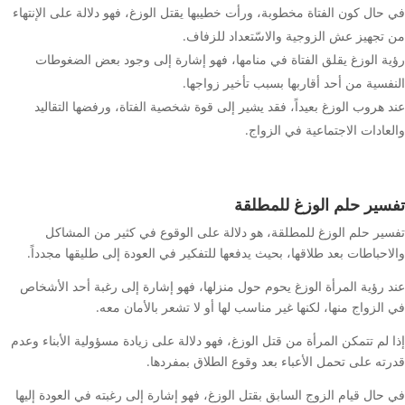
في حال كون الفتاة مخطوبة، ورأت خطيبها يقتل الوزغ، فهو دلالة على الإنتهاء
من تجهيز عش الزوجية والاسّتعداد للزفاف.
رؤية الوزغ يقلق الفتاة في منامها، فهو إشارة إلى وجود بعض الضغوطات
النفسية من أحد أقاربها بسبب تأخير زواجها.
عند هروب الوزغ بعيداً، فقد يشير إلى قوة شخصية الفتاة، ورفضها التقاليد
والعادات الاجتماعية في الزواج.
تفسير حلم الوزغ للمطلقة
تفسير حلم الوزغ للمطلقة، هو دلالة على الوقوع في كثير من المشاكل
والاحباطات بعد طلاقها، بحيث يدفعها للتفكير في العودة إلى طليقها مجدداً.
عند رؤية المرأة الوزغ يحوم حول منزلها، فهو إشارة إلى رغبة أحد الأشخاص
في الزواج منها، لكنها غير مناسب لها أو لا تشعر بالأمان معه.
إذا لم تتمكن المرأة من قتل الوزغ، فهو دلالة على زيادة مسؤولية الأبناء وعدم
قدرته على تحمل الأعباء بعد وقوع الطلاق بمفردها.
في حال قيام الزوج السابق بقتل الوزغ، فهو إشارة إلى رغبته في العودة إليها