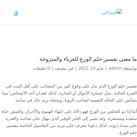
ما معنى تفسير حلم الوزغ للعزباء والمتزوجة
بواسطة
admin
|
مايو 23, 2022
|
غير مصنف
|
0 تعليقات
تفسير حلم الوزغ الذي يدل على وقوع كثير من المصائب على أهل البيت في
الفترة الحالية، مثل خسارة الأموال أو التجارة، كذلك فقدان أحد الأشخاص؛ مما
ينعكس على الحالة النفسية لصاحب الرؤيا، ويجعله يرى ذلك في منامه.
أما إذا تم التخلص من الوزغ فهو دلالة على انتهاء الهموم والأحزان والعيش حياة
سعيدة ومستقرة، وقد تشير إلى الخير الوفير الذي ينهال على صاحبه والقدرة
على سداد ديونه، لذلك دعونا نتعرف على مزيد من التفاصيل الخاصة بتفسير
حلم الوزغ.