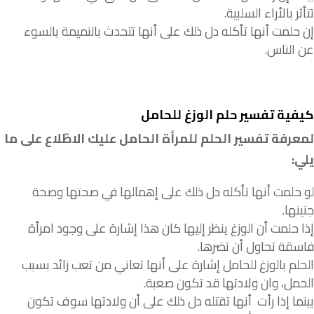
تتأثر
بالأراء
السلبية
.
إن
حلمت
أنها
تأكله
دل
ذلك
على
أنها
تتحدث
بالنميمة
بالسوء
عن
الناس
.
كيفية تفسير حلم الوزغ للحامل
لمعرفة تفسير الحلم للمرأة الحامل عليك الاطّلاع على ما
يلي:
لو
حلمت
أنها
تأكله
دل
ذلك
على
إهمالها
في
صحتها
وصحة
جنينها
.
إذا
حلمت
أن
الوزغ
ينظر
إليها
كان
هذا
إشارة
على
وجود
امرأة
فاسقة
تحاول
أن
تضرها
.
الحلم
بالوزغ
للحامل
إشارة
على
أنها
تعاني
من
تعب
زائد
بسبب
الحمل، وان
ولادتها
قد
تكون
صعبة
.
بينما إذا رأت
أنها
تقتله
دل
ذلك
على
أن
ولادتها
سوف
تكون