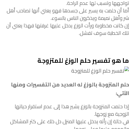
تواجهها
وتسبب
لها
عدم
الراحة
.
أما
أن
حلمت
به
يسير
على
جسدها
فهو
يعني
أنها
تصاحب
أهل
شر
وأهل
نميمة
ويذكرون
الناس
بالسوء
.
إن
كانت
مخطوبة
ورأت
الوزغ
يدخل
عليها
غرفتها
فهذا
يعني
أن
تلك
الخطبة
سوف
تفشل
.
ما هو تفسير حلم الوزغ للمتزوجة
حلم المتزوجة بالوزغ له العديد من التفسيرات ومنها
الآتي:
إذا
حلمت
المتزوجة
بالوزغ
يشير
هذا
إلى
عدم
استقرار
حياتها
الزوجية
مع
زوجها
.
في حالة إن
رأته
يدخل
عليها
المنزل
دل
ذلك
على
كثر
المشاكل
والهموم
عليها
وعلى
زوجها
.