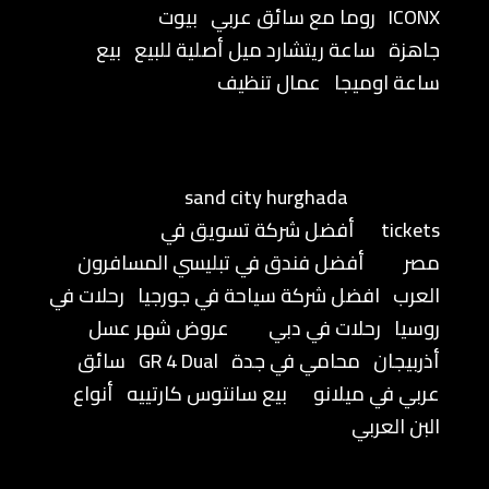
ICONX
روما مع سائق عربي
بيوت
جاهزة
ساعة ريتشارد ميل أصلية للبيع
بيع
ساعة اوميجا
عمال تنظيف
sand city hurghada
tickets
أفضل شركة تسويق في
مصر
أفضل فندق في تبليسي المسافرون
العرب
افضل شركة سياحة في جورجيا
رحلات في
روسيا
رحلات في دبي
عروض شهر عسل
أذربيجان
محامي في جدة
GR 4 Dual
سائق
عربي في ميلانو
بيع سانتوس كارتييه
أنواع
البن العربي