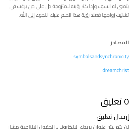
يتمنى
له
السوء
وإذا
كثر
رؤيته
للمتزوجة
دل
على
جن
يرغب
في
تشتيت
زواجها
فعند
رؤية
هذا
الحلم
عليك
اللجوء
إلى
الله
.
المصادر
symbolsandsynchronicity
dreamchrist
0 تعليق
إرسال تعليق
لن يتم نشر عنوان بريدك الإلكتروني.
الحقول الإلزامية مشار