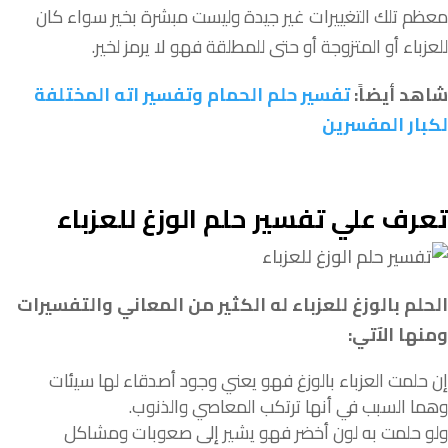
معظم
تلك
التغييرات
غير
جيدة
وليست
مبشرة
بخير
سواء
كان
للعزباء
أو
المتزوجة
أو
حتى
للمطلقة
فهو
لا
يرمز
لخير
.
شاهد أيضاً:
تفسير حلم الحمام وتفسير اته المختلفة
لكبار المفسرين
تعرف علي تفسير حلم الوزغ للعزباء
الحلم بالوزغ للعزباء له الكثير من المعاني والتفسيرات
ومنها الآتي:
إن
حلمت
العزباء
بالوزغ
فهو
يعني
وجود
أصدقاء
لها
سيئات
وهما
السبب
في
أنها
ترتكب
المعاصي
والذنوب
.
ولو
حلمت
به
لون
أخضر
فهو
يشير
إلى
صعوبات
ومشاكل