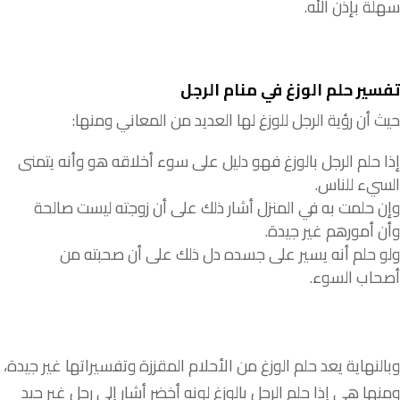
سهلة
بإذن
الله
.
تفسير حلم الوزغ في منام الرجل
حيث
أن
رؤية
الرجل
للوزغ
لها
العديد
من
المعاني
ومنها
:
إذا
حلم
الرجل
بالوزغ
فهو
دليل
على
سوء
أخلاقه
هو
وأنه
يتمنى
السيء
للناس
.
وإن
حلمت
به
في
المنزل
أشار
ذلك
على
أن
زوجته
ليست
صالحة
وأن
أمورهم
غير
جيدة
.
ولو
حلم
أنه
يسير
على
جسده
دل
ذلك
على
أن
صحبته
من
أصحاب
السوء
.
وبالنهاية يعد حلم
الوزغ
من
الأحلام
المقززة
وتفسيراتها
غير
جيدة،
ومنها
هي
إذا
حلم
الرجل
بالوزغ
لونه
أخضر
أشار
إلى
رجل
غير
جيد