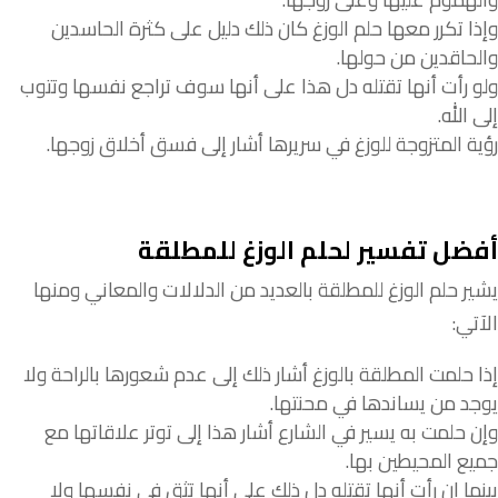
وإذا
تكرر
معها
حلم
الوزغ
كان
ذلك
دليل
على
كثرة
الحاسدين
والحاقدين
من
حولها
.
ولو
رأت
أنها
تقتله
دل
هذا
على
أنها
سوف
تراجع
نفسها
وتتوب
إلى
الله
.
رؤية
المتزوجة
للوزغ
في
سريرها
أشار
إلى
فسق
أخلاق
زوجها
.
أفضل تفسير لحلم الوزغ للمطلقة
يشير
حلم
الوزغ
للمطلقة
بالعديد
من
الدلالات
والمعاني
ومنها
الآتي
:
إذا
حلمت
المطلقة
بالوزغ
أشار
ذلك
إلى
عدم
شعورها
بالراحة
ولا
يوجد
من
يساندها
في
محنتها
.
وإن
حلمت
به
يسير
في
الشارع
أشار
هذا
إلى
توتر
علاقاتها
مع
جميع
المحيطين
بها
.
بينما إن
رأت
أنها
تقتله
دل
ذلك
على
أنها
تثق
في
نفسها
ولا