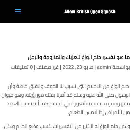
ما هو تفسير حلم الوزغ للعزباء والمتزوجة والرجل
بواسطة
admin
|
مايو 23, 2022
|
غير مصنف
|
0 تعليقات
حلم
الوزغ
من
الاحلام
التي
تسبب
لنا
الخوف
والقلق
خاصةً وأن
الرسول
صلى
الله
عليه
وسلم
قد
أمرنا
بقتله
فور
رؤيته، وهو
حيوان
مقزز
ومقرف
يسبب
قشعريرة
في
الجسم
كما
أنه
يسبب
العديد
من
الأمراض
إذا
لامس
الطعام.
ولكن
حلم
الوزغ
له
الكثير
من
التفسيرات
كسب
وضع
الحالم
ولكن