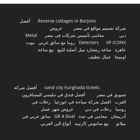
Reserve cottages in Borjomi
أفضل
شركة تصميم مواقع في مصر
عروض
دبي
محامى تأسيس شركات فى مصر
Metal
XP ICONX
Detectors
روما مع سائق عربي
بيوت
جاهزة
ساعة ريتشارد ميل أصلية للبيع
بيع ساعة
اوميجا
عمال تنظيف
sand city hurghada tickets
أفضل شركة
تسويق في مصر
أفضل فندق في تبليسي المسافرون
العرب
افضل شركة سياحة في جورجيا
رحلات في
روسيا
رحلات في دبي
عروض شهر عسل
أذربيجان
محامي في جدة
GR 4 Dual
سائق عربي في
ميلانو
بيع سانتوس كارتييه
أنواع البن العربي